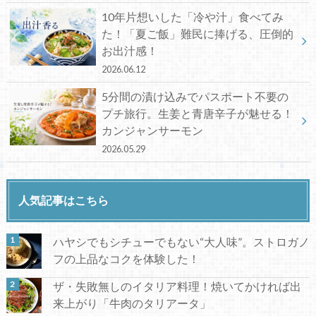
10年片想いした「冷や汁」食べてみ
た！「夏ご飯」難民に捧げる、圧倒的
お出汁感！
2026.06.12
5分間の漬け込みでパスポート不要の
プチ旅行。生姜と青唐辛子が魅せる！
カンジャンサーモン
2026.05.29
人気記事はこちら
ハヤシでもシチューでもない“大人味”。ストロガノ
フの上品なコクを体験した！
ザ・失敗無しのイタリア料理！焼いてかければ出
来上がり「牛肉のタリアータ」