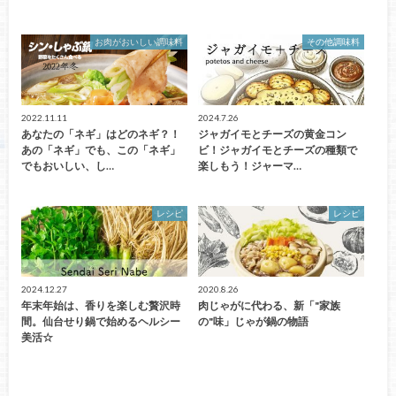
お肉がおいしい調味料
その他調味料
2022.11.11
2024.7.26
あなたの「ネギ」はどのネギ？！
ジャガイモとチーズの黄金コン
あの「ネギ」でも、この「ネギ」
ビ！ジャガイモとチーズの種類で
でもおいしい、し…
楽しもう！ジャーマ…
レシピ
レシピ
2024.12.27
2020.8.26
年末年始は、香りを楽しむ贅沢時
肉じゃがに代わる、新「"家族
間。仙台せり鍋で始めるヘルシー
の"味」じゃが鍋の物語
美活☆