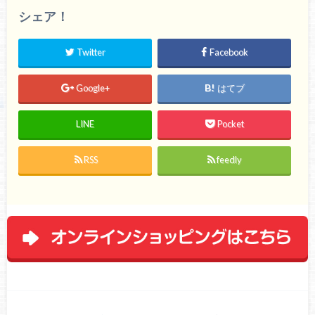
シェア！
Twitter
Facebook
Google+
はてブ
LINE
Pocket
RSS
feedly