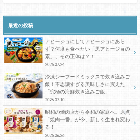
最近の投稿
アヒージョにしてアヒージョにあら
ず？何度も食べたい「黒アヒージョの
素」、その正体は？！
2026.07.24
冷凍シーフードミックスで炊き込みご
飯！不思議すぎる美味しさに震えた
「究極の海鮮炊き込みご飯」
2026.07.10
昭和の焼肉店から令和の家庭へ。原点
「焼肉一番」が今、新しく生まれ変わ
る！
2026.06.26