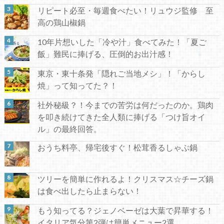
リピート必至・毎週食べたい！リュウジ監修 至
高の鶏山椒鍋
10年片想いした「冷や汁」食べてみた！「夏ご
飯」難民に捧げる、圧倒的お出汁感！
東京・東十条発「隠れご当地メシ」！「からし
焼」って知ってた？！
社外秘級？！今までの苦労は何だったのか。鶏肉
を叩き続けてきた全人類に捧げる「つけ旨オイ
ル」の最終回答。
おうち料亭、帰宅後すぐ！松茸香るしゃぶ鍋
ツリーを簡単に作れるよ！クリスマス☆チーズ鍋
は食べ出したら止まらない！
もう知ってる？ジェノベーゼは大葉で昇華する！
イタリア気分第2弾は簡単メニュー2選