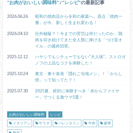
お肉がおいしい調味料
/
レシピ
の最新記事
2026.06.26
昭和の焼肉店から令和の家庭へ。原点「焼肉一
番」が今、新しく生まれ変わる！
2026.04.10
社外秘級？！今までの苦労は何だったのか。鶏
肉を叩き続けてきた全人類に捧げる「つけ旨オ
イル」の最終回答。
2025.12.12
ハヤシでもシチューでもない“大人味”。ストロガ
ノフの上品なコクを体験した！
2025.10.24
東京・東十条発「隠れご当地メシ」！「からし
焼」って知ってた？！
2025.07.30
2025夏、絶対に体験すべき「赤からファイヤ
ー」でつくる激ウマ5選！
お肉がおいしい調味料
レシピ
イタリアン
サラダ
バレンタイン
牛肉
豪華
野菜