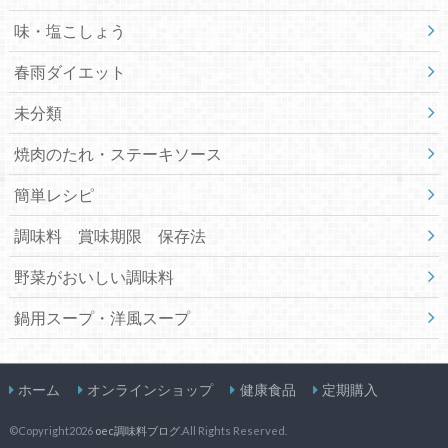
味・塩こしょう
春雨ダイエット
未分類
焼肉のたれ・ステーキソース
簡単レシピ
調味料 賞味期限 保存法
野菜がおいしい調味料
鍋用スープ・洋風スープ
ホーム
オンラインショップ
健康食品
定期購入
©Copyright2026
oec調味料ブログ
.All Rights Reserved.