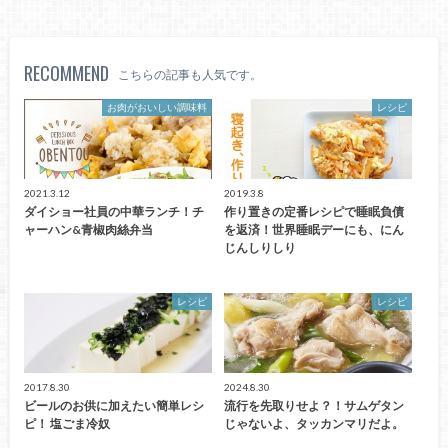
RECOMMEND
こちらの記事も人気です。
お肉がおいしい調味料
レシピ
2021.3.12
2019.3.8
ダイショー社員の中華ランチ！チ
作り置きの定番レシピで睡眠負債
ャーハン&青椒肉絲弁当
を返済！世界睡眠デーにも、にん
じんしりしり
レシピ
レシピ
2017.8.30
2024.8.30
ビールのお供に加えたい簡単レシ
流行を先取りせよ？！サムゲタン
ピ！ 塩ごま冷奴
じゃないよ、タッカンマリだよ。