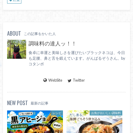
ABOUT
この記事をかいた人
調味料の達人ッ！！
食卓に幸運と美味しさを運びたいブラックネコは、今日
も足腰、鼻と舌を鍛えています。がんばるぞうさん。by
コタンポ
WebSite
Twitter
NEW POST
最新の記事
レシピ
お魚がおいしい調味料