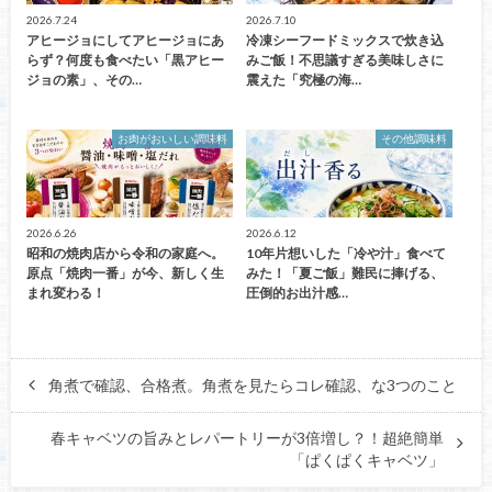
2026.7.24
2026.7.10
アヒージョにしてアヒージョにあ
冷凍シーフードミックスで炊き込
らず？何度も食べたい「黒アヒー
みご飯！不思議すぎる美味しさに
ジョの素」、その…
震えた「究極の海…
お肉がおいしい調味料
その他調味料
2026.6.26
2026.6.12
昭和の焼肉店から令和の家庭へ。
10年片想いした「冷や汁」食べて
原点「焼肉一番」が今、新しく生
みた！「夏ご飯」難民に捧げる、
まれ変わる！
圧倒的お出汁感…
角煮で確認、合格煮。角煮を見たらコレ確認、な3つのこと
春キャベツの旨みとレパートリーが3倍増し？！超絶簡単
「ぱくぱくキャベツ」