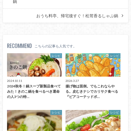
鍋
おうち料亭、帰宅後すぐ！松茸香るしゃぶ鍋
RECOMMEND
こちらの記事も人気です。
レシピ
レシピ
2024.10.11
2026.3.27
2024秋冬！鍋スープ新製品食べて
揚げ物は面倒。でもこれならや
みた！きのこ鍋を食べるべき運命
る。皮むきナシでカリサク食べる
の人3つの特…
『ビアコーテッドポ…
レシピ
レシピ