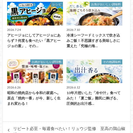
レシピ
お魚がおいしい調味料
2026.7.24
2026.7.10
アヒージョにしてアヒージョにあ
冷凍シーフードミックスで炊き込
らず？何度も食べたい「黒アヒー
みご飯！不思議すぎる美味しさに
ジョの素」、その…
震えた「究極の海…
お肉がおいしい調味料
その他調味料
2026.6.26
2026.6.12
昭和の焼肉店から令和の家庭へ。
10年片想いした「冷や汁」食べて
原点「焼肉一番」が今、新しく生
みた！「夏ご飯」難民に捧げる、
まれ変わる！
圧倒的お出汁感…
リピート必至・毎週食べたい！リュウジ監修 至高の鶏山椒