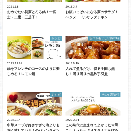
2021.1.8
2018.3.9
おめでたい初夢とろろ鍋！一富
お腹いっぱいになる夢のサラダ！
士・二鷹・三茄子！
ベジヌードルサラダチキン
レシピ
お肉がおいしい調味料
2023.11.24
2018.8.10
鍋をフレンチのコースのように楽
入れて煮るだけ、切る手間も無
しめる！レモン鍋
し！照り照りの黒酢手羽煮
レシピ
その他調味料
2025.2.14
2023.3.24
中華スープが好きすぎて海よりも
この時代に生まれてよかった☆黒
深く愛している人のバレンタイン
こしょうたっぷりスタミナそぼろ