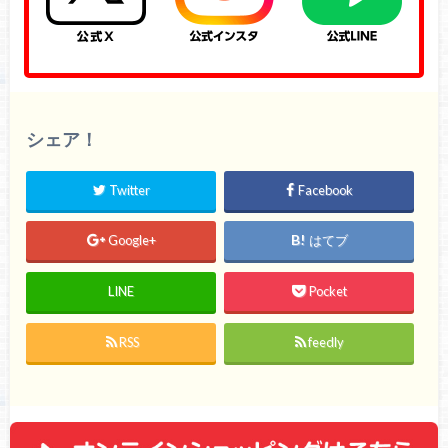
シェア！
Twitter
Facebook
Google+
はてブ
LINE
Pocket
RSS
feedly