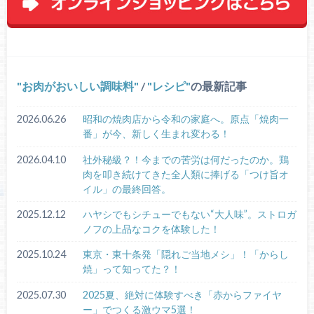
お肉がおいしい調味料
/
レシピ
の最新記事
2026.06.26
昭和の焼肉店から令和の家庭へ。原点「焼肉一
番」が今、新しく生まれ変わる！
2026.04.10
社外秘級？！今までの苦労は何だったのか。鶏
肉を叩き続けてきた全人類に捧げる「つけ旨オ
イル」の最終回答。
2025.12.12
ハヤシでもシチューでもない“大人味”。ストロガ
ノフの上品なコクを体験した！
2025.10.24
東京・東十条発「隠れご当地メシ」！「からし
焼」って知ってた？！
2025.07.30
2025夏、絶対に体験すべき「赤からファイヤ
ー」でつくる激ウマ5選！