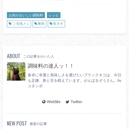
お肉がおいしい調味料
レシピ
ご当地メシ
豚肉
長ネギ
ABOUT
この記事をかいた人
調味料の達人ッ！！
食卓に幸運と美味しさを運びたいブラックネコは、今日
も足腰、鼻と舌を鍛えています。がんばるぞうさん。by
コタンポ
WebSite
Twitter
NEW POST
最新の記事