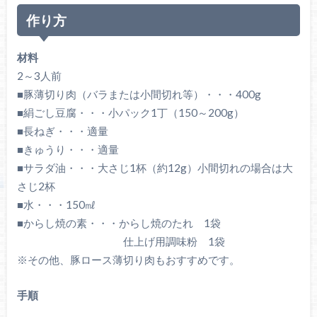
作り方
材料
2～3人前
■豚薄切り肉（バラまたは小間切れ等）・・・400g
■絹ごし豆腐・・・小パック1丁（150～200g）
■長ねぎ・・・適量
■きゅうり・・・適量
■サラダ油・・・大さじ1杯（約12g）小間切れの場合は大
さじ2杯
■水・・・150㎖
■からし焼の素・・・からし焼のたれ 1袋
仕上げ用調味粉 1袋
※その他、豚ロース薄切り肉もおすすめです。
手順