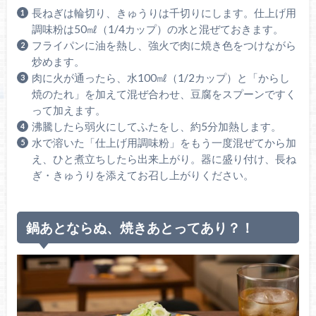
長ねぎは輪切り、きゅうりは千切りにします。仕上げ用
調味粉は50㎖（1/4カップ）の水と混ぜておきます。
フライパンに油を熱し、強火で肉に焼き色をつけながら
炒めます。
肉に火が通ったら、水100㎖（1/2カップ）と「からし
焼のたれ」を加えて混ぜ合わせ、豆腐をスプーンですく
って加えます。
沸騰したら弱火にしてふたをし、約5分加熱します。
水で溶いた「仕上げ用調味粉」をもう一度混ぜてから加
え、ひと煮立ちしたら出来上がり。器に盛り付け、長ね
ぎ・きゅうりを添えてお召し上がりください。
鍋あとならぬ、焼きあとってあり？！