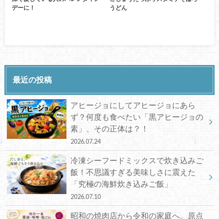
デーに！
うどん
最近の投稿
アヒージョにしてアヒージョにあら
ず？何度も食べたい「黒アヒージョの
素」、その正体は？！
2026.07.24
冷凍シーフードミックスで炊き込みご
飯！不思議すぎる美味しさに震えた
「究極の海鮮炊き込みご飯」
2026.07.10
昭和の焼肉店から令和の家庭へ。原点