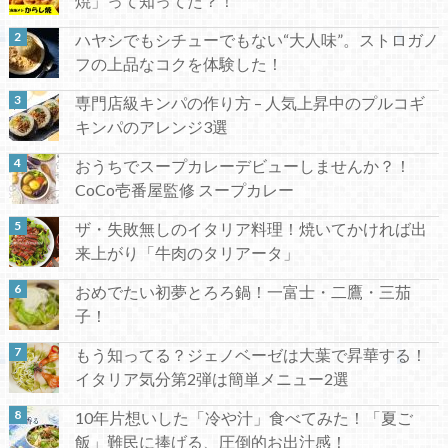
焼」って知ってた？！
ハヤシでもシチューでもない“大人味”。ストロガノ
フの上品なコクを体験した！
専門店級キンパの作り方 – 人気上昇中のプルコギ
キンパのアレンジ3選
おうちでスープカレーデビューしませんか？！
CoCo壱番屋監修 スープカレー
ザ・失敗無しのイタリア料理！焼いてかければ出
来上がり「牛肉のタリアータ」
おめでたい初夢とろろ鍋！一富士・二鷹・三茄
子！
もう知ってる？ジェノベーゼは大葉で昇華する！
イタリア気分第2弾は簡単メニュー2選
10年片想いした「冷や汁」食べてみた！「夏ご
飯」難民に捧げる、圧倒的お出汁感！