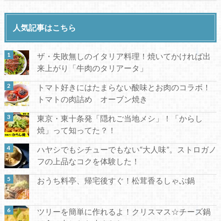
人気記事はこちら
ザ・失敗無しのイタリア料理！焼いてかければ出
来上がり「牛肉のタリアータ」
トマト好きにはたまらない酸味とお肉のコラボ！
トマトの肉詰め オーブン焼き
東京・東十条発「隠れご当地メシ」！「からし
焼」って知ってた？！
ハヤシでもシチューでもない“大人味”。ストロガノ
フの上品なコクを体験した！
おうち料亭、帰宅後すぐ！松茸香るしゃぶ鍋
ツリーを簡単に作れるよ！クリスマス☆チーズ鍋