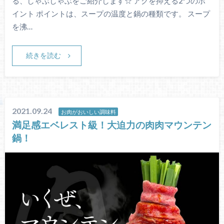
る、しゃぶしゃぶをご紹介します☆ アクを抑える2つのポ
イント ポイントは、スープの温度と鍋の種類です。 スープ
を沸…
続きを読む
2021.09.24
お肉がおいしい調味料
満足感エベレスト級！大迫力の肉肉マウンテン
鍋！