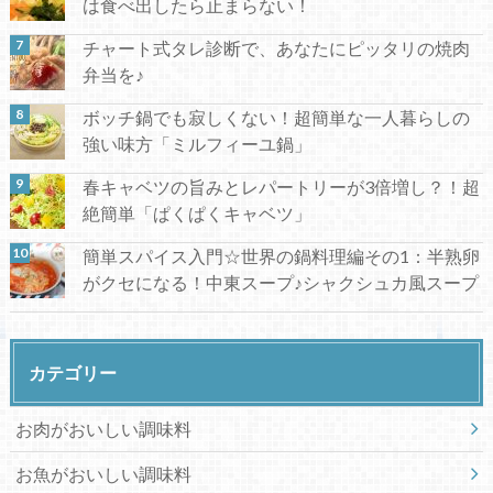
は食べ出したら止まらない！
チャート式タレ診断で、あなたにピッタリの焼肉
弁当を♪
ボッチ鍋でも寂しくない！超簡単な一人暮らしの
強い味方「ミルフィーユ鍋」
春キャベツの旨みとレパートリーが3倍増し？！超
絶簡単「ぱくぱくキャベツ」
簡単スパイス入門☆世界の鍋料理編その1：半熟卵
がクセになる！中東スープ♪シャクシュカ風スープ
カテゴリー
お肉がおいしい調味料
お魚がおいしい調味料