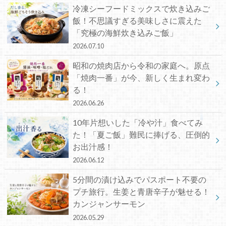
冷凍シーフードミックスで炊き込みご
飯！不思議すぎる美味しさに震えた
「究極の海鮮炊き込みご飯」
2026.07.10
昭和の焼肉店から令和の家庭へ。原点
「焼肉一番」が今、新しく生まれ変わ
る！
2026.06.26
10年片想いした「冷や汁」食べてみ
た！「夏ご飯」難民に捧げる、圧倒的
お出汁感！
2026.06.12
5分間の漬け込みでパスポート不要の
プチ旅行。生姜と青唐辛子が魅せる！
カンジャンサーモン
2026.05.29