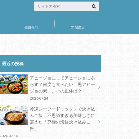
プ
健康食品
定期購入
最近の投稿
アヒージョにしてアヒージョにあ
らず？何度も食べたい「黒アヒー
ジョの素」、その正体は？！
2026.07.24
冷凍シーフードミックスで炊き込
みご飯！不思議すぎる美味しさに
震えた「究極の海鮮炊き込みご
飯」
2026.07.10