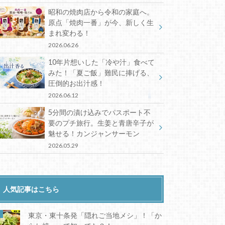
昭和の焼肉店から令和の家庭へ。
原点「焼肉一番」が今、新しく生
まれ変わる！
2026.06.26
10年片想いした「冷や汁」食べて
みた！「夏ご飯」難民に捧げる、
圧倒的お出汁感！
2026.06.12
5分間の漬け込みでパスポート不
要のプチ旅行。生姜と青唐辛子が
魅せる！カンジャンサーモン
2026.05.29
人気記事はこちら
東京・東十条発「隠れご当地メシ」！「か