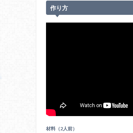
作り方
材料（2人前）