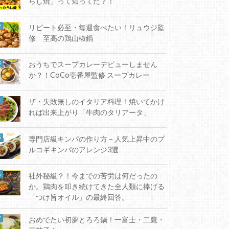
らし焼」って知ってた？！
リピート必至・毎週食べたい！リュウジ監
修 至高の鶏山椒鍋
おうちでスープカレーデビューしません
か？！CoCo壱番屋監修 スープカレー
ザ・失敗無しのイタリア料理！焼いてかけ
れば出来上がり「牛肉のタリアータ」
専門店級キンパの作り方 – 人気上昇中のプ
ルコギキンパのアレンジ3選
社外秘級？！今までの苦労は何だったの
か。鶏肉を叩き続けてきた全人類に捧げる
「つけ旨オイル」の最終回答。
おめでたい初夢とろろ鍋！一富士・二鷹・