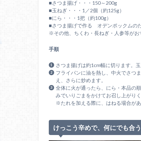
■さつま揚げ・・・150～200g
■玉ねぎ・・・1／2個（約125g）
■にら・・・1把（約100g）
■さつま揚げで作る オデンポックムの
※その他、ちくわ・長ねぎ・人参等がお
手順
さつま揚げは約1cm幅に切ります。
フライパンに油を熱し、中火でさつ
え、さらに炒めます。
全体に火が通ったら、にら・本品の
みでいりごまをかけてお召し上がり
※たれを加える際に、はねる場合が
けっこう辛めで、何にでも合