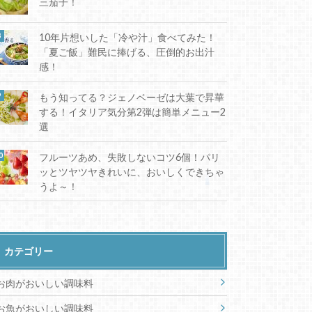
三茄子！
10年片想いした「冷や汁」食べてみた！
「夏ご飯」難民に捧げる、圧倒的お出汁
感！
もう知ってる？ジェノベーゼは大葉で昇華
する！イタリア気分第2弾は簡単メニュー2
選
フルーツあめ、失敗しないコツ6個！パリ
ッとツヤツヤきれいに、おいしくできちゃ
うよ～！
カテゴリー
お肉がおいしい調味料
お魚がおいしい調味料