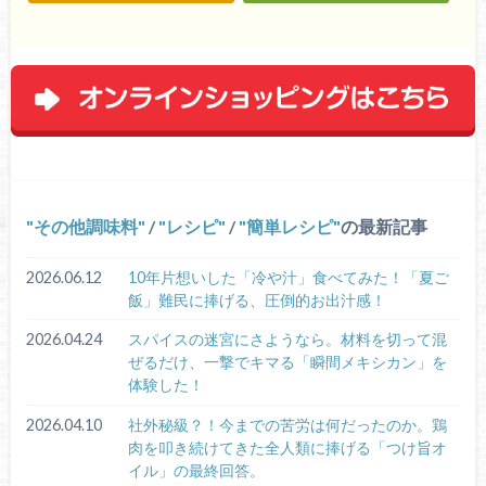
その他調味料
/
レシピ
/
簡単レシピ
の最新記事
2026.06.12
10年片想いした「冷や汁」食べてみた！「夏ご
飯」難民に捧げる、圧倒的お出汁感！
2026.04.24
スパイスの迷宮にさようなら。材料を切って混
ぜるだけ、一撃でキマる「瞬間メキシカン」を
体験した！
2026.04.10
社外秘級？！今までの苦労は何だったのか。鶏
肉を叩き続けてきた全人類に捧げる「つけ旨オ
イル」の最終回答。