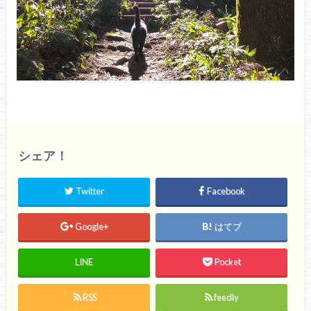
シェア！
Twitter
Facebook
Google+
はてブ
LINE
Pocket
RSS
feedly