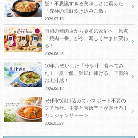
飯！不思議すぎる美味しさに震えた
「究極の海鮮炊き込みご飯」
2026.07.10
昭和の焼肉店から令和の家庭へ。原点
「焼肉一番」が今、新しく生まれ変わ
る！
2026.06.26
10年片想いした「冷や汁」食べてみ
た！「夏ご飯」難民に捧げる、圧倒的
お出汁感！
2026.06.12
5分間の漬け込みでパスポート不要の
プチ旅行。生姜と青唐辛子が魅せる！
カンジャンサーモン
2026.05.29