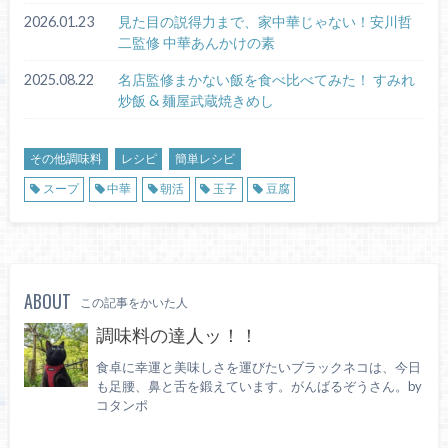
2026.01.23
見た目の説得力まで、家中華じゃない！安川哲
二監修 中華あんかけの素
2025.08.22
名店監修まかない飯を食べ比べてみた！ すみれ
炒飯 & 麺屋武蔵焼きめし
その他調味料
レシピ
簡単レシピ
スープ
中華
朝活
玉子
豆腐
ABOUT
この記事をかいた人
調味料の達人ッ！！
食卓に幸運と美味しさを運びたいブラックネコは、今日
も足腰、鼻と舌を鍛えています。がんばるぞうさん。by
コタンポ