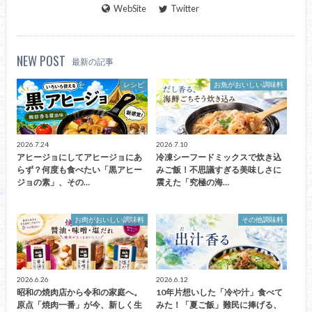
WebSite
Twitter
NEW POST
最新の記事
レシピ
お魚がおいしい調味料
2026.7.24
2026.7.10
アヒージョにしてアヒージョにあ
冷凍シーフードミックスで炊き込
らず？何度も食べたい「黒アヒー
みご飯！不思議すぎる美味しさに
ジョの素」、その…
震えた「究極の海…
お肉がおいしい調味料
その他調味料
2026.6.26
2026.6.12
昭和の焼肉店から令和の家庭へ。
10年片想いした「冷や汁」食べて
原点「焼肉一番」が今、新しく生
みた！「夏ご飯」難民に捧げる、