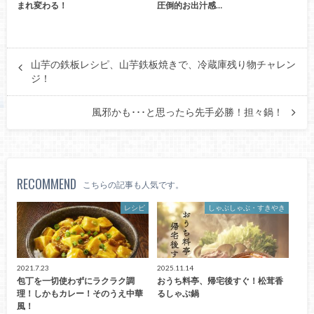
まれ変わる！
圧倒的お出汁感…
山芋の鉄板レシピ、山芋鉄板焼きで、冷蔵庫残り物チャレン
ジ！
風邪かも･･･と思ったら先手必勝！担々鍋！
RECOMMEND
こちらの記事も人気です。
レシピ
しゃぶしゃぶ・すきやき
2021.7.23
2025.11.14
包丁を一切使わずにラクラク調
おうち料亭、帰宅後すぐ！松茸香
理！しかもカレー！そのうえ中華
るしゃぶ鍋
風！