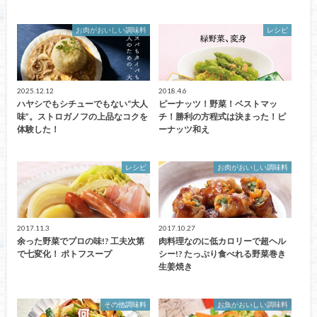
お肉がおいしい調味料
レシピ
2025.12.12
2018.4.6
ハヤシでもシチューでもない“大人
ピーナッツ！野菜！ベストマッ
味”。ストロガノフの上品なコクを
チ！勝利の方程式は決まった！ピ
体験した！
ーナッツ和え
レシピ
お肉がおいしい調味料
2017.11.3
2017.10.27
余った野菜でプロの味!? 工夫次第
肉料理なのに低カロリーで超ヘル
で七変化！ ポトフスープ
シー!? たっぷり食べれる野菜巻き
生姜焼き
その他調味料
お魚がおいしい調味料