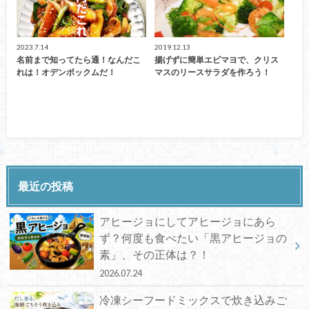
2023.7.14
2019.12.13
名前まで知ってたら通！なんだこ
揚げずに簡単エビマヨで、クリス
れは！オデンポックムだ！
マスのリースサラダを作ろう！
最近の投稿
アヒージョにしてアヒージョにあら
ず？何度も食べたい「黒アヒージョの
素」、その正体は？！
2026.07.24
冷凍シーフードミックスで炊き込みご