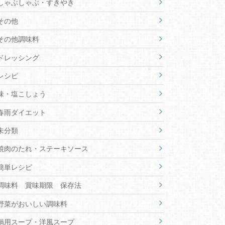
しゃぶしゃぶ・すきやき
その他
その他調味料
ドレッシング
レシピ
味・塩こしょう
春雨ダイエット
未分類
焼肉のたれ・ステーキソース
簡単レシピ
調味料 賞味期限 保存法
野菜がおいしい調味料
鍋用スープ・洋風スープ