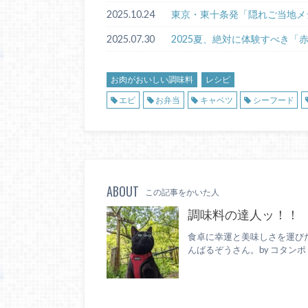
2025.10.24
東京・東十条発「隠れご当地メ
2025.07.30
2025夏、絶対に体験すべき「
お肉がおいしい調味料
レシピ
エビ
お弁当
キャベツ
シーフード
ABOUT
この記事をかいた人
調味料の達人ッ！！
食卓に幸運と美味しさを運び
んばるぞうさん。by コタンポ