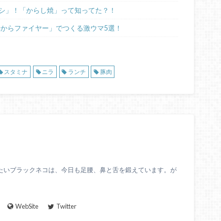
シ」！「からし焼」って知ってた？！
赤からファイヤー」でつくる激ウマ5選！
スタミナ
ニラ
ランチ
豚肉
たいブラックネコは、今日も足腰、鼻と舌を鍛えています。が
WebSite
Twitter