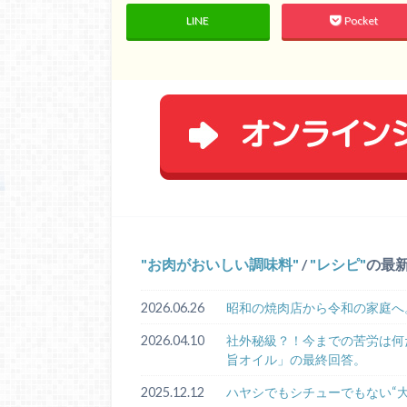
LINE
Pocket
お肉がおいしい調味料
/
レシピ
の最
2026.06.26
昭和の焼肉店から令和の家庭へ
2026.04.10
社外秘級？！今までの苦労は何
旨オイル」の最終回答。
2025.12.12
ハヤシでもシチューでもない“