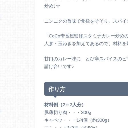
炒め｣☆
ニンニクの旨味で食欲をそそり、スパイ
「CoCo壱番屋監修スタミナカレー炒
人参・玉ねぎを加えてあるので、材料を
甘口のカレー味に、とび辛スパイスのピ
請け合いです♪
作り方
材料例（2～3人分）
豚薄切り肉・・・300g
キャベツ・・・1/4個（約300g）
にら・・・1/2把（約50g）