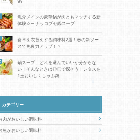
粥
魚介メインの豪華鍋が肉ともマッチする新
体験☆— ナッコプセ鍋スープ
食卓を衣替えする調味料2選！春の新ソー
スで免疫力アップ！？
鍋スープ、どれを選んでいいか分からな
い！そんなときは◎◎で探そう！レタスを
1玉おいしくしゃぶ鍋
カテゴリー
お肉がおいしい調味料
お魚がおいしい調味料