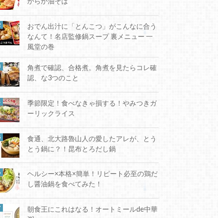
からか油そば
おでん出汁に「とんこつ」がこんなに合う
なんて！名店監修鍋スープ 裏メニュー 一
風堂の巻
角煮で確認、合格煮。角煮を見たらコレ確
認、な3つのこと
季節限定！食べなきゃ損する！やみつきガ
ーリックライス
食通、北大路魯山人の愛したアレが、とう
とう鍋に？！昆布とろだし鍋
ヘルシー×本格×簡単！リピート必至の鶏だ
し醤油鍋を食べてみた！
朝食王にこれはなる！オートミールde中華