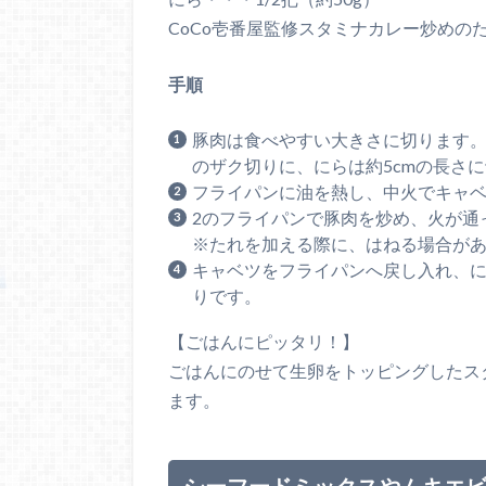
CoCo壱番屋監修スタミナカレー炒めの
手順
豚肉は食べやすい大きさに切ります
のザク切りに、にらは約5cmの長さ
フライパンに油を熱し、中火でキャ
2のフライパンで豚肉を炒め、火が通
※たれを加える際に、はねる場合が
キャベツをフライパンへ戻し入れ、
りです。
【ごはんにピッタリ！】
ごはんにのせて生卵をトッピングしたス
ます。
シーフードミックスやムキエ