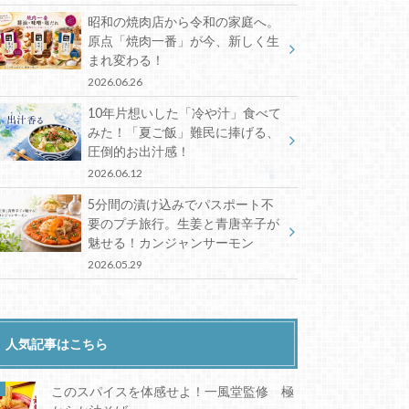
昭和の焼肉店から令和の家庭へ。
原点「焼肉一番」が今、新しく生
まれ変わる！
2026.06.26
10年片想いした「冷や汁」食べて
みた！「夏ご飯」難民に捧げる、
圧倒的お出汁感！
2026.06.12
5分間の漬け込みでパスポート不
要のプチ旅行。生姜と青唐辛子が
魅せる！カンジャンサーモン
2026.05.29
人気記事はこちら
このスパイスを体感せよ！一風堂監修 極