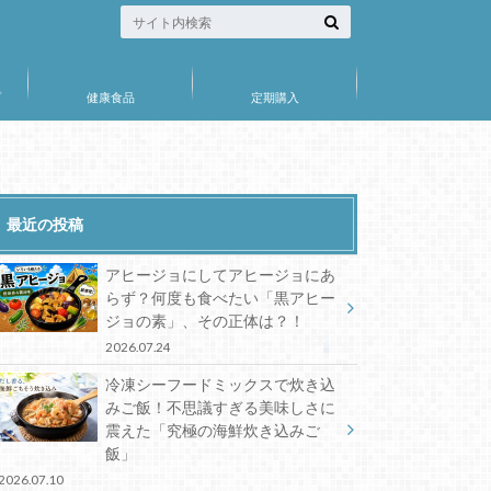
プ
健康食品
定期購入
最近の投稿
アヒージョにしてアヒージョにあ
らず？何度も食べたい「黒アヒー
ジョの素」、その正体は？！
2026.07.24
冷凍シーフードミックスで炊き込
みご飯！不思議すぎる美味しさに
震えた「究極の海鮮炊き込みご
飯」
2026.07.10