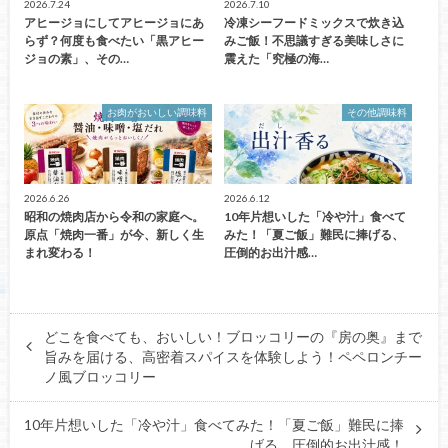
2026.7.24
2026.7.10
アヒージョにしてアヒージョにあ
冷凍シーフードミックスで炊き込
らず？何度も食べたい「黒アヒー
みご飯！不思議すぎる美味しさに
ジョの素」、その…
震えた「究極の海…
お肉がおいしい調味料
その他調味料
2026.6.26
2026.6.12
昭和の焼肉店から令和の家庭へ。
10年片想いした「冷や汁」食べて
原点「焼肉一番」が今、新しく生
みた！「夏ご飯」難民に捧げる、
まれ変わる！
圧倒的お出汁感…
どこを食べても、おいしい！ブロッコリーの『房の奥』まで
旨みを届ける、高密着スパイスを体験しよう！ペペロンチー
ノ風ブロッコリー
10年片想いした「冷や汁」食べてみた！「夏ご飯」難民に捧
げる、圧倒的お出汁感！