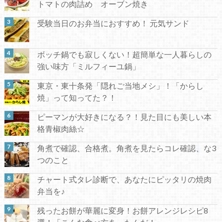
トマトの肉詰め オーブン焼き
受験当日のお弁当におすすめ！ 元気サンド
ボッチ鍋でも寂しくない！超簡単な一人暮らしの
強い味方「ミルフィーユ鍋」
東京・東十条発「隠れご当地メシ」！「からし
焼」って知ってた？！
ピーマンが大好きになる？！見た目にも美しい本
格青椒肉絲☆
角煮で確認、合格煮。角煮を見たらコレ確認、な3
つのこと
チャート式タレ診断で、あなたにピッタリの焼肉
弁当を♪
残ったお餅が華麗に変身！お餅アレンジレシピ8