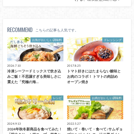
RECOMMEND
こちらの記事も人気です。
お魚がおいしい調味料
ドレッシング
2026.7.10
2017.8.25
冷凍シーフードミックスで炊き込
トマト好きにはたまらない酸味と
みご飯！不思議すぎる美味しさに
お肉のコラボ！ トマトの肉詰め
震えた「究極の海…
オーブン焼き
レシピ
お肉がおいしい調味料
2024.9.13
2022.5.27
2024年秋冬新商品を食べてみた！
焼いて・巻いて・食べて♪サムギョ