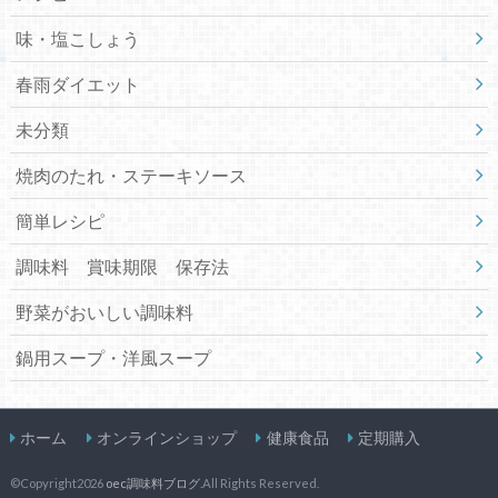
味・塩こしょう
春雨ダイエット
未分類
焼肉のたれ・ステーキソース
簡単レシピ
調味料 賞味期限 保存法
野菜がおいしい調味料
鍋用スープ・洋風スープ
ホーム
オンラインショップ
健康食品
定期購入
©Copyright2026
oec調味料ブログ
.All Rights Reserved.