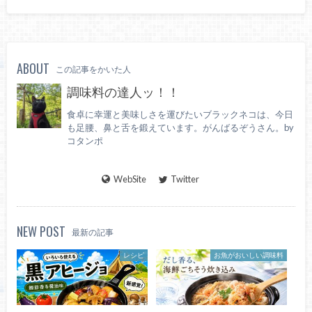
ABOUT
この記事をかいた人
調味料の達人ッ！！
食卓に幸運と美味しさを運びたいブラックネコは、今日
も足腰、鼻と舌を鍛えています。がんばるぞうさん。by
コタンポ
WebSite
Twitter
NEW POST
最新の記事
レシピ
お魚がおいしい調味料