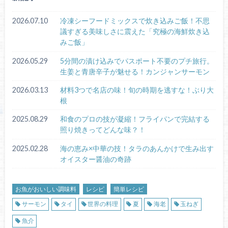
2026.07.10
冷凍シーフードミックスで炊き込みご飯！不思
議すぎる美味しさに震えた「究極の海鮮炊き込
みご飯」
2026.05.29
5分間の漬け込みでパスポート不要のプチ旅行。
生姜と青唐辛子が魅せる！カンジャンサーモン
2026.03.13
材料3つで名店の味！旬の時期を逃すな！ぶり大
根
2025.08.29
和食のプロの技が凝縮！フライパンで完結する
照り焼きってどんな味？！
2025.02.28
海の恵み×中華の技！タラのあんかけで生み出す
オイスター醤油の奇跡
お魚がおいしい調味料
レシピ
簡単レシピ
サーモン
タイ
世界の料理
夏
海老
玉ねぎ
魚介