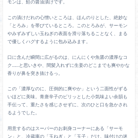
モンは、鮭の醤油漬けです。
この漬けだれの心憎いところは、ほんのりとした、絶妙な
「とろみ」を帯びているところ。このとろみが、サーモン
やみずみずしい玉ねぎの表面を滑り落ちることなく、まる
で優しくハグするように包み込みます。
口に含んだ瞬間に広がるのは、にんにくや魚醤の濃厚なコ
ク……と思いきや、間髪入れずに生姜のどこまでも爽やかな
香りが鼻を突き抜けるっ。
この「濃厚なのに、圧倒的に爽やか」という二面性がずる
いほどに美味。青唐辛子のピリッとした小気味よい余韻も
手伝って、重たさを感じさせずに、次のひと口を急かされ
るようでした。
用意するのはスーパーのお刺身コーナーにある「サーモ
ン」と、冷蔵庫の「玉ねぎ」と「玉子」だけ。味付けの迷