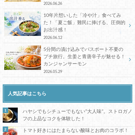
2026.06.26
10年片想いした「冷や汁」食べてみ
た！「夏ご飯」難民に捧げる、圧倒的
お出汁感！
2026.06.12
5分間の漬け込みでパスポート不要の
プチ旅行。生姜と青唐辛子が魅せる！
カンジャンサーモン
2026.05.29
人気記事はこちら
ハヤシでもシチューでもない“大人味”。ストロガノ
フの上品なコクを体験した！
トマト好きにはたまらない酸味とお肉のコラボ！