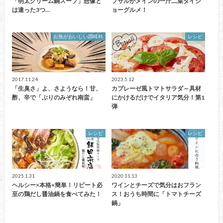
「明太クリーム鍋スープ」想像と
プサルがメインの一汁二菜ダイシ
は違った3つ…
ョーグルメ！
お魚がおいしい調味料
レシピ
2017.11.24
2023.5.12
「生臭さ」よ、さようなら！甘、
カプレーゼ風トマトサラダ～具材
酢、辛で「ぶりのみぞれ南蛮」
にかけるだけでイタリア気分！第1
弾
レシピ
レシピ
2025.1.31
2020.11.13
ヘルシー×本格×簡単！リピート必
ワインとチーズで気分はおフラン
至の鶏だし醤油鍋を食べてみた！
ス！おうち時間に「トマトチーズ
鍋」