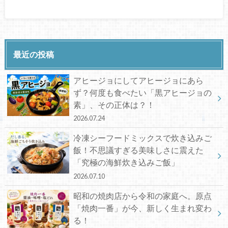
最近の投稿
アヒージョにしてアヒージョにあら
ず？何度も食べたい「黒アヒージョの
素」、その正体は？！
2026.07.24
冷凍シーフードミックスで炊き込みご
飯！不思議すぎる美味しさに震えた
「究極の海鮮炊き込みご飯」
2026.07.10
昭和の焼肉店から令和の家庭へ。原点
「焼肉一番」が今、新しく生まれ変わ
る！