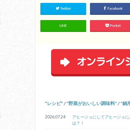
Twitter
Facebook
LINE
Pocket
レシピ
/
野菜がおいしい調味料
/
鍋
2026.07.24
アヒージョにしてアヒージョに
は？！