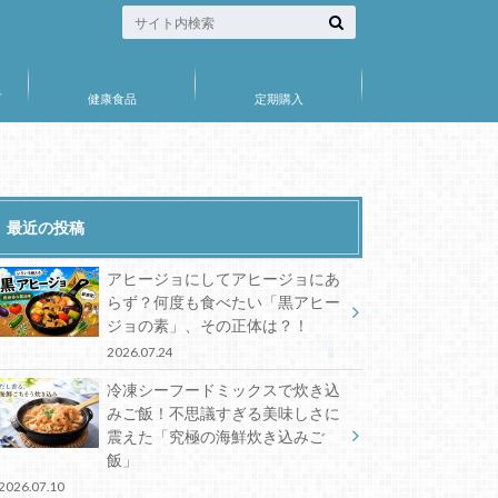
プ
健康食品
定期購入
最近の投稿
アヒージョにしてアヒージョにあ
らず？何度も食べたい「黒アヒー
ジョの素」、その正体は？！
2026.07.24
冷凍シーフードミックスで炊き込
みご飯！不思議すぎる美味しさに
震えた「究極の海鮮炊き込みご
飯」
2026.07.10