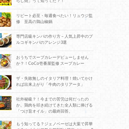
らし焼」って知ってた？！
リピート必至・毎週食べたい！リュウジ監
修 至高の鶏山椒鍋
専門店級キンパの作り方 – 人気上昇中のプ
ルコギキンパのアレンジ3選
おうちでスープカレーデビューしません
か？！CoCo壱番屋監修 スープカレー
ザ・失敗無しのイタリア料理！焼いてかけ
れば出来上がり「牛肉のタリアータ」
社外秘級？！今までの苦労は何だったの
か。鶏肉を叩き続けてきた全人類に捧げる
「つけ旨オイル」の最終回答。
もう知ってる？ジェノベーゼは大葉で昇華