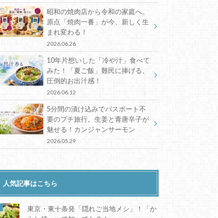
昭和の焼肉店から令和の家庭へ。
原点「焼肉一番」が今、新しく生
まれ変わる！
2026.06.26
10年片想いした「冷や汁」食べて
みた！「夏ご飯」難民に捧げる、
圧倒的お出汁感！
2026.06.12
5分間の漬け込みでパスポート不
要のプチ旅行。生姜と青唐辛子が
魅せる！カンジャンサーモン
2026.05.29
人気記事はこちら
東京・東十条発「隠れご当地メシ」！「か