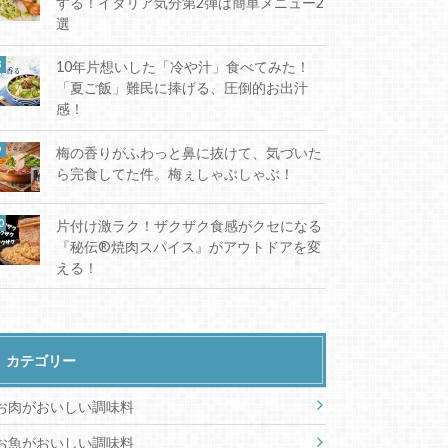
する！イタリア気分第2弾は簡単メニュー2
選
10年片想いした「冷や汁」食べてみた！
「夏ご飯」難民に捧げる、圧倒的お出汁
感！
梅の香りがふわっと鼻に抜けて、気づいた
ら完食してた件。梅ぇしゃぶしゃぶ！
片付け激ラク！ザクザク食感がクセになる
『秘伝®焼肉スパイス』がアウトドアを変
える！
カテゴリー
お肉がおいしい調味料
お魚がおいしい調味料