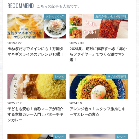
RECOMMEND
こちらの記事も人気です。
ドレッシング
お肉がおいしい調味料
2018.6.22
2025.7.30
玉ねぎだけでメインにも！万能タ
2025夏、絶対に体験すべき「赤か
マネギスライスのアレンジ10選！
らファイヤー」でつくる激ウマ5
選！
レシピ
その他調味料
2025.9.12
2024.3.8
子どもも安心！自称マニアが紹介
アレンジ色々！スタッフ激推しキ
する本格カレー入門：バターチキ
ーマカレーの素☆
ンカレー
レシピ
レシピ