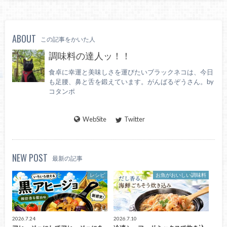
ABOUT
この記事をかいた人
調味料の達人ッ！！
食卓に幸運と美味しさを運びたいブラックネコは、今日
も足腰、鼻と舌を鍛えています。がんばるぞうさん。by
コタンポ
WebSite
Twitter
NEW POST
最新の記事
レシピ
お魚がおいしい調味料
2026.7.24
2026.7.10