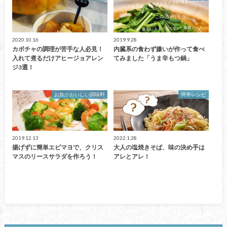
2020.10.16
2019.9.28
カボチャの調理が苦手な人必見！
内臓系の食わず嫌いが作って食べ
入れて煮るだけアヒージョアレン
てみました「うま辛もつ鍋」
ジ3選！
お魚がおいしい調味料
簡単レシピ
2019.12.13
2022.1.28
揚げずに簡単エビマヨで、クリス
大人の塩焼きそば、味の決め手は
マスのリースサラダを作ろう！
アレとアレ！