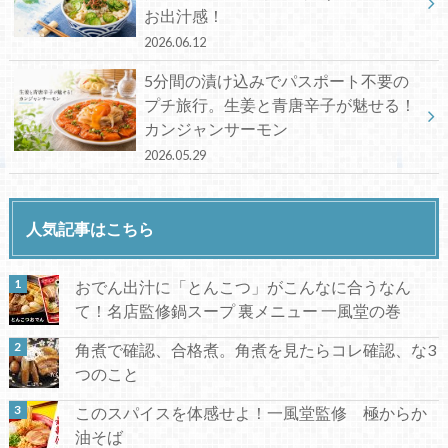
お出汁感！
2026.06.12
5分間の漬け込みでパスポート不要の
プチ旅行。生姜と青唐辛子が魅せる！
カンジャンサーモン
2026.05.29
人気記事はこちら
おでん出汁に「とんこつ」がこんなに合うなん
て！名店監修鍋スープ 裏メニュー 一風堂の巻
角煮で確認、合格煮。角煮を見たらコレ確認、な3
つのこと
このスパイスを体感せよ！一風堂監修 極からか
油そば