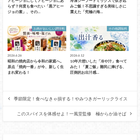
アヒージョにしてアヒージョにあ
冷凍シーフードミックスで炊き込
らず？何度も食べたい「黒アヒー
みご飯！不思議すぎる美味しさに
ジョの素」、その…
震えた「究極の海…
お肉がおいしい調味料
その他調味料
2026.6.26
2026.6.12
昭和の焼肉店から令和の家庭へ。
10年片想いした「冷や汁」食べて
原点「焼肉一番」が今、新しく生
みた！「夏ご飯」難民に捧げる、
まれ変わる！
圧倒的お出汁感…
季節限定！食べなきゃ損する！やみつきガーリックライス
このスパイスを体感せよ！一風堂監修 極からか油そば