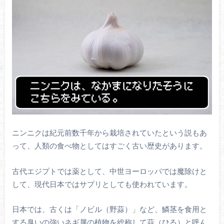
ニンニクは紀元前数千年から栽培されていたという説もあ
って、人類の食べ物としてはすごく古い歴史があります。
古代エジプトでは薬として、中世ヨーロッパでは魔除けと
して、現代日本ではサプリとしても使われています。
日本では、古くは「ノビル（野蒜）」など、鱗茎を食用と
する臭いの強いネギ属の植物を総称して蒜（ひる）と呼ん