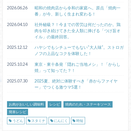
2026.06.26
昭和の焼肉店から令和の家庭へ。原点「焼肉一
番」が今、新しく生まれ変わる！
2026.04.10
社外秘級？！今までの苦労は何だったのか。鶏
肉を叩き続けてきた全人類に捧げる「つけ旨オ
イル」の最終回答。
2025.12.12
ハヤシでもシチューでもない“大人味”。ストロガ
ノフの上品なコクを体験した！
2025.10.24
東京・東十条発「隠れご当地メシ」！「からし
焼」って知ってた？！
2025.07.30
2025夏、絶対に体験すべき「赤からファイヤ
ー」でつくる激ウマ5選！
お肉がおいしい調味料
レシピ
焼肉のたれ・ステーキソース
簡単レシピ
うどん
スタミナ
にんにく
時短