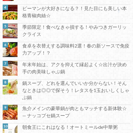
ピーマンが大好きになる？！見た目にも美しい本
格青椒肉絲☆
季節限定！食べなきゃ損する！やみつきガーリッ
クライス
食卓を衣替えする調味料2選！春の新ソースで免疫
力アップ！？
年末年始は、アクを抑えて縁起よく☆出汁が決め
手の肉美味しゃぶ鍋
鍋スープ、どれを選んでいいか分からない！そん
なときは◎◎で探そう！レタスを1玉おいしくしゃ
ぶ鍋
魚介メインの豪華鍋が肉ともマッチする新体験☆
— ナッコプセ鍋スープ
朝食王にこれはなる！オートミールde中華粥