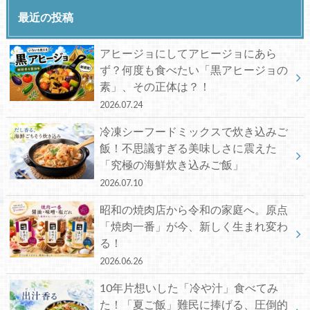
最近の投稿
アヒージョにしてアヒージョにあら
ず？何度も食べたい「黒アヒージョの
素」、その正体は？！
2026.07.24
冷凍シーフードミックスで炊き込みご
飯！不思議すぎる美味しさに震えた
「究極の海鮮炊き込みご飯」
2026.07.10
昭和の焼肉店から令和の家庭へ。原点
「焼肉一番」が今、新しく生まれ変わ
る！
2026.06.26
10年片想いした「冷や汁」食べてみ
た！「夏ご飯」難民に捧げる、圧倒的