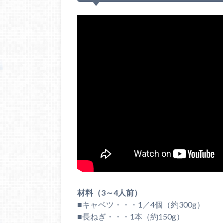
材料（3～4人前）
■キャベツ・・・1／4個（約300g）
■長ねぎ・・・1本（約150g）