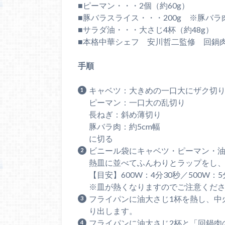
■ピーマン・・・2個（約60g）
■豚バラスライス・・・200g ※豚バ
■サラダ油・・・大さじ4杯（約48g）
■本格中華シェフ 安川哲二監修 回鍋
手順
キャベツ：大きめの一口大にザク切
ピーマン：一口大の乱切り
長ねぎ：斜め薄切り
豚バラ肉：約5cm幅
に切る
ビニール袋にキャベツ・ピーマン・油
熱皿に並べてふんわりとラップをし
【目安】600W：4分30秒／500W：5
※皿が熱くなりますのでご注意くだ
フライパンに油大さじ1杯を熱し、中
り出します。
フライパンに油大さじ2杯と「回鍋肉