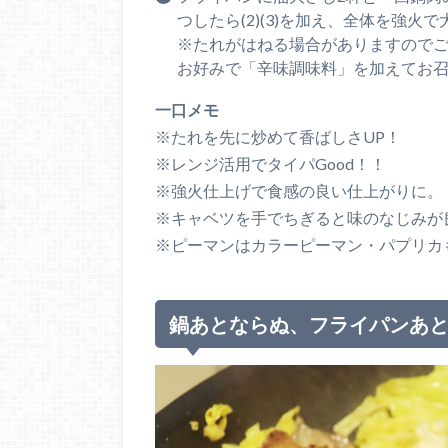
つしたら(2)(3)を加え、全体を強
※たれがはねる場合がありますので
お好みで「辛味調味料」を加えてお
一口メモ
※たれを先に炒めて香ばしさUP！
※レンジ活用でタイパGood！！
※強火仕上げで食感の良い仕上がりに。
※キャベツを手でちぎると味のなじみが
※ピーマンはカラーピーマン・パプリカ
鍋あとならぬ、フライパンあ