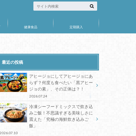
プ
健康食品
定期購入
最近の投稿
アヒージョにしてアヒージョにあ
らず？何度も食べたい「黒アヒー
ジョの素」、その正体は？！
2026.07.24
冷凍シーフードミックスで炊き込
みご飯！不思議すぎる美味しさに
震えた「究極の海鮮炊き込みご
飯」
2026.07.10