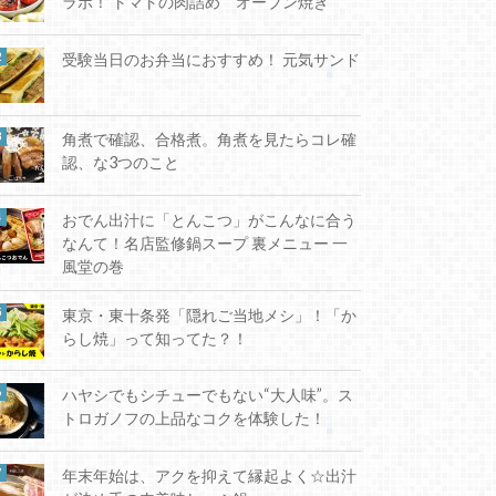
ラボ！ トマトの肉詰め オーブン焼き
受験当日のお弁当におすすめ！ 元気サンド
角煮で確認、合格煮。角煮を見たらコレ確
認、な3つのこと
おでん出汁に「とんこつ」がこんなに合う
なんて！名店監修鍋スープ 裏メニュー 一
風堂の巻
東京・東十条発「隠れご当地メシ」！「か
らし焼」って知ってた？！
ハヤシでもシチューでもない“大人味”。ス
トロガノフの上品なコクを体験した！
年末年始は、アクを抑えて縁起よく☆出汁