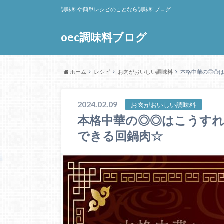
調味料や簡単レシピのことなら調味料ブログ
oec調味料ブログ
ホーム
レシピ
お肉がおいしい調味料
本格中華の◎◎は
2024.02.09
お肉がおいしい調味料
本格中華の◎◎はこうすれ
できる回鍋肉☆