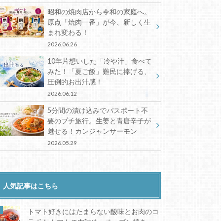
昭和の焼肉店から令和の家庭へ。
原点「焼肉一番」が今、新しく生
まれ変わる！
2026.06.26
10年片想いした「冷や汁」食べて
みた！「夏ご飯」難民に捧げる、
圧倒的お出汁感！
2026.06.12
5分間の漬け込みでパスポート不
要のプチ旅行。生姜と青唐辛子が
魅せる！カンジャンサーモン
2026.05.29
人気記事はこちら
トマト好きにはたまらない酸味とお肉のコ