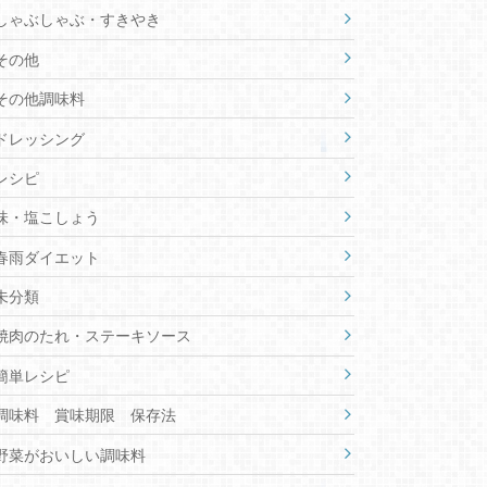
しゃぶしゃぶ・すきやき
その他
その他調味料
ドレッシング
レシピ
味・塩こしょう
春雨ダイエット
未分類
焼肉のたれ・ステーキソース
簡単レシピ
調味料 賞味期限 保存法
野菜がおいしい調味料