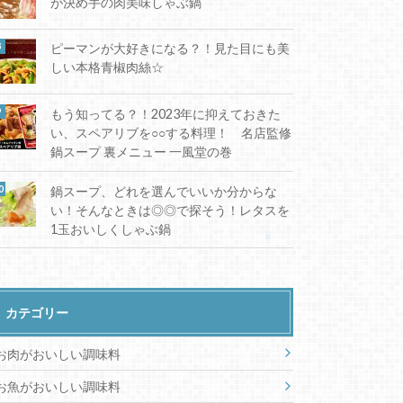
が決め手の肉美味しゃぶ鍋
ピーマンが大好きになる？！見た目にも美
しい本格青椒肉絲☆
もう知ってる？！2023年に抑えておきた
い、スペアリブを○○する料理！ 名店監修
鍋スープ 裏メニュー 一風堂の巻
鍋スープ、どれを選んでいいか分からな
い！そんなときは◎◎で探そう！レタスを
1玉おいしくしゃぶ鍋
カテゴリー
お肉がおいしい調味料
お魚がおいしい調味料