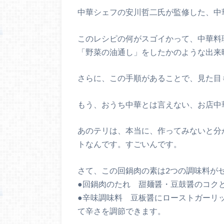
中華シェフの安川哲二氏が監修した、中
このレシピの何がスゴイかって、中華料
「野菜の油通し」をしたかのような出来
さらに、この手順があることで、見た目
もう、おうち中華とは言えない、お店中
あのテリは、本当に、作ってみないと分
トなんです。すごいんです。
さて、この回鍋肉の素は2つの調味料が
●回鍋肉のたれ 甜麺醤・豆鼓醤のコク
●辛味調味料 豆板醤にローストガーリ
て辛さを調節できます。