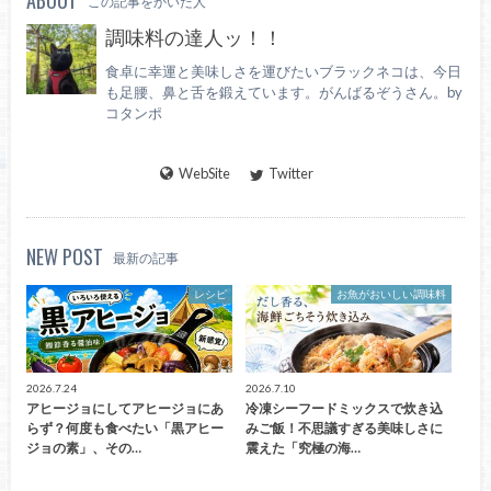
この記事をかいた人
調味料の達人ッ！！
食卓に幸運と美味しさを運びたいブラックネコは、今日
も足腰、鼻と舌を鍛えています。がんばるぞうさん。by
コタンポ
WebSite
Twitter
NEW POST
最新の記事
レシピ
お魚がおいしい調味料
2026.7.24
2026.7.10
アヒージョにしてアヒージョにあ
冷凍シーフードミックスで炊き込
らず？何度も食べたい「黒アヒー
みご飯！不思議すぎる美味しさに
ジョの素」、その…
震えた「究極の海…