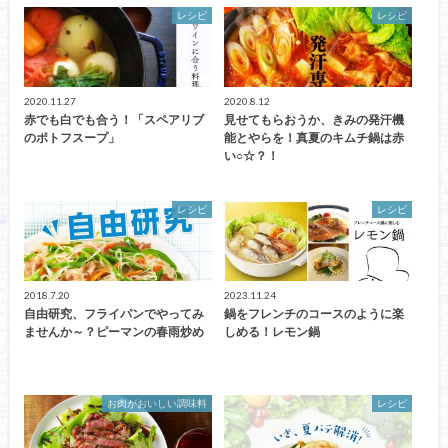
レシピ
レシピ
2020.11.27
2020.8.12
赤でも白でも合う！「スペアリブ
見せてもらおうか、きみの発汗機
のポトフスープ」
能とやらを！真夏のキムチ鍋は赤
い○☆？！
レシピ
レシピ
2018.7.20
2023.11.24
自由研究、フライパンでやってみ
鍋をフレンチのコースのように楽
ませんか～？ピーマンの春雨炒め
しめる！レモン鍋
お肉がおいしい調味料
レシピ