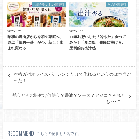
お肉がおいしい調味料
その他調味料
2026.6.26
2026.6.12
昭和の焼肉店から令和の家庭へ。
10年片想いした「冷や汁」食べて
原点「焼肉一番」が今、新しく生
みた！「夏ご飯」難民に捧げる、
まれ変わる！
圧倒的お出汁感…
本格ガパオライスが、レンジだけで作れるというのは本当だ
った！！
焼うどんの味付け何使う？醤油？ソース？アジコ？それと
も･･･？！
RECOMMEND
こちらの記事も人気です。