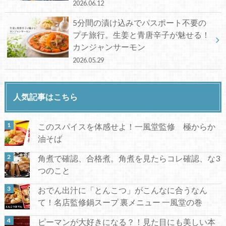
2026.06.12
5分間の漬け込みでパスポート不要の
プチ旅行。生姜と青唐辛子が魅せる！
カンジャンサーモン
2026.05.29
人気記事はこちら
このスパイスを体感せよ！一風堂監修 極からか
油そば
角煮で確認、合格煮。角煮を見たらコレ確認、な3
つのこと
おでん出汁に「とんこつ」がこんなに合うなん
て！名店監修鍋スープ 裏メニュー 一風堂の巻
ピーマンが大好きになる？！見た目にも美しい本