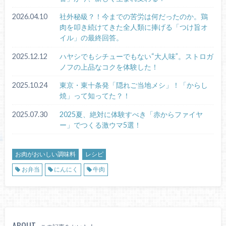
2026.04.10
社外秘級？！今までの苦労は何だったのか。鶏
肉を叩き続けてきた全人類に捧げる「つけ旨オ
イル」の最終回答。
2025.12.12
ハヤシでもシチューでもない“大人味”。ストロガ
ノフの上品なコクを体験した！
2025.10.24
東京・東十条発「隠れご当地メシ」！「からし
焼」って知ってた？！
2025.07.30
2025夏、絶対に体験すべき「赤からファイヤ
ー」でつくる激ウマ5選！
お肉がおいしい調味料
レシピ
お弁当
にんにく
牛肉
ABOUT