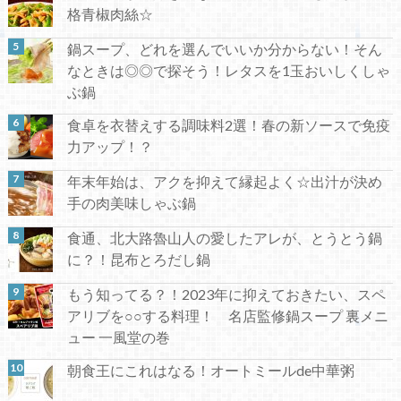
格青椒肉絲☆
鍋スープ、どれを選んでいいか分からない！そん
なときは◎◎で探そう！レタスを1玉おいしくしゃ
ぶ鍋
食卓を衣替えする調味料2選！春の新ソースで免疫
力アップ！？
年末年始は、アクを抑えて縁起よく☆出汁が決め
手の肉美味しゃぶ鍋
食通、北大路魯山人の愛したアレが、とうとう鍋
に？！昆布とろだし鍋
もう知ってる？！2023年に抑えておきたい、スペ
アリブを○○する料理！ 名店監修鍋スープ 裏メニ
ュー 一風堂の巻
朝食王にこれはなる！オートミールde中華粥