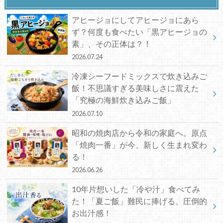
アヒージョにしてアヒージョにあら
ず？何度も食べたい「黒アヒージョの
素」、その正体は？！
2026.07.24
冷凍シーフードミックスで炊き込みご
飯！不思議すぎる美味しさに震えた
「究極の海鮮炊き込みご飯」
2026.07.10
昭和の焼肉店から令和の家庭へ。原点
「焼肉一番」が今、新しく生まれ変わ
る！
2026.06.26
10年片想いした「冷や汁」食べてみ
た！「夏ご飯」難民に捧げる、圧倒的
お出汁感！