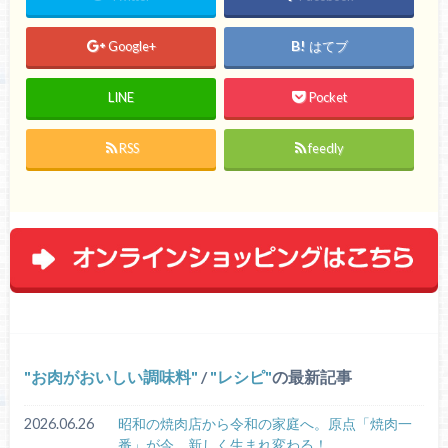
Google+
はてブ
LINE
Pocket
RSS
feedly
お肉がおいしい調味料
/
レシピ
の最新記事
2026.06.26
昭和の焼肉店から令和の家庭へ。原点「焼肉一
番」が今、新しく生まれ変わる！