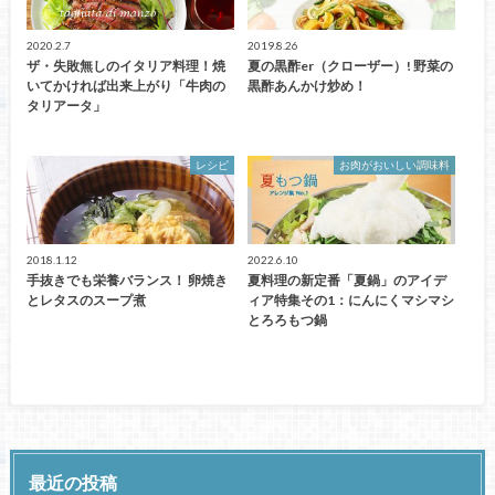
2020.2.7
2019.8.26
ザ・失敗無しのイタリア料理！焼
夏の黒酢er（クローザー）! 野菜の
いてかければ出来上がり「牛肉の
黒酢あんかけ炒め！
タリアータ」
レシピ
お肉がおいしい調味料
2018.1.12
2022.6.10
手抜きでも栄養バランス！ 卵焼き
夏料理の新定番「夏鍋」のアイデ
とレタスのスープ煮
ィア特集その1：にんにくマシマシ
とろろもつ鍋
最近の投稿