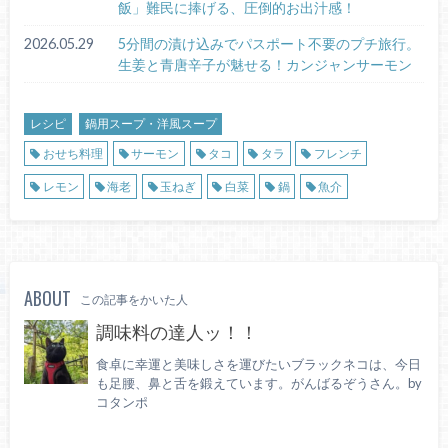
飯」難民に捧げる、圧倒的お出汁感！
2026.05.29
5分間の漬け込みでパスポート不要のプチ旅行。
生姜と青唐辛子が魅せる！カンジャンサーモン
レシピ
鍋用スープ・洋風スープ
おせち料理
サーモン
タコ
タラ
フレンチ
レモン
海老
玉ねぎ
白菜
鍋
魚介
ABOUT
この記事をかいた人
調味料の達人ッ！！
食卓に幸運と美味しさを運びたいブラックネコは、今日
も足腰、鼻と舌を鍛えています。がんばるぞうさん。by
コタンポ