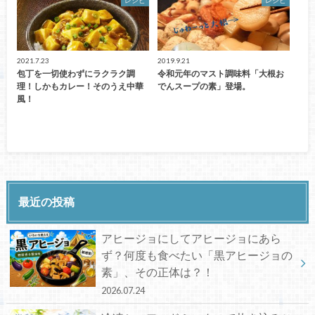
2021.7.23
2019.9.21
包丁を一切使わずにラクラク調
令和元年のマスト調味料「大根お
理！しかもカレー！そのうえ中華
でんスープの素」登場。
風！
最近の投稿
アヒージョにしてアヒージョにあら
ず？何度も食べたい「黒アヒージョの
素」、その正体は？！
2026.07.24