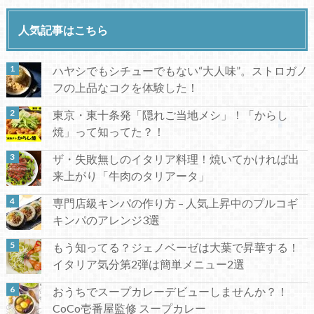
人気記事はこちら
ハヤシでもシチューでもない“大人味”。ストロガノ
フの上品なコクを体験した！
東京・東十条発「隠れご当地メシ」！「からし
焼」って知ってた？！
ザ・失敗無しのイタリア料理！焼いてかければ出
来上がり「牛肉のタリアータ」
専門店級キンパの作り方 – 人気上昇中のプルコギ
キンパのアレンジ3選
もう知ってる？ジェノベーゼは大葉で昇華する！
イタリア気分第2弾は簡単メニュー2選
おうちでスープカレーデビューしませんか？！
CoCo壱番屋監修 スープカレー