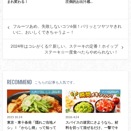
まれ変わる！
圧倒的お出汁感…
フルーツあめ、失敗しないコツ6個！パリッとツヤツヤきれ
いに、おいしくできちゃうよ～！
2024年はコレがくる!? 新しい、ステーキの定番！ホイップ
ステーキ☆一度食べたらやめられない！
RECOMMEND
こちらの記事も人気です。
お肉がおいしい調味料
その他調味料
2025.10.24
2026.4.24
東京・東十条発「隠れご当地メ
スパイスの迷宮にさようなら。材
シ」！「からし焼」って知って
料を切って混ぜるだけ、一撃でキ