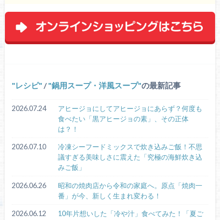
レシピ
/
鍋用スープ・洋風スープ
の最新記事
2026.07.24
アヒージョにしてアヒージョにあらず？何度も
食べたい「黒アヒージョの素」、その正体
は？！
2026.07.10
冷凍シーフードミックスで炊き込みご飯！不思
議すぎる美味しさに震えた「究極の海鮮炊き込
みご飯」
2026.06.26
昭和の焼肉店から令和の家庭へ。原点「焼肉一
番」が今、新しく生まれ変わる！
2026.06.12
10年片想いした「冷や汁」食べてみた！「夏ご