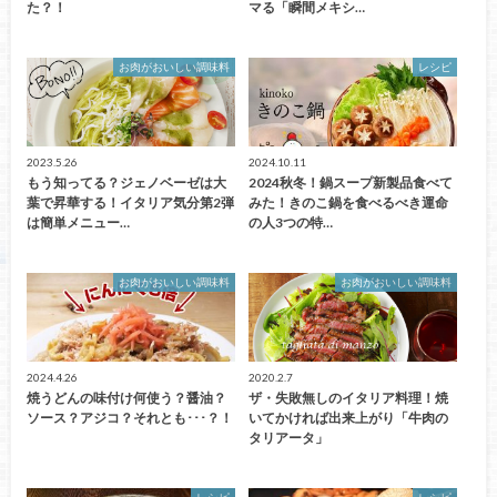
た？！
マる「瞬間メキシ…
お肉がおいしい調味料
レシピ
2023.5.26
2024.10.11
もう知ってる？ジェノベーゼは大
2024秋冬！鍋スープ新製品食べて
葉で昇華する！イタリア気分第2弾
みた！きのこ鍋を食べるべき運命
は簡単メニュー…
の人3つの特…
お肉がおいしい調味料
お肉がおいしい調味料
2024.4.26
2020.2.7
焼うどんの味付け何使う？醤油？
ザ・失敗無しのイタリア料理！焼
ソース？アジコ？それとも･･･？！
いてかければ出来上がり「牛肉の
タリアータ」
レシピ
レシピ