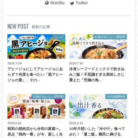
WebSite
Twitter
NEW POST
最新の記事
レシピ
お魚がおいしい調味料
2026.7.24
2026.7.10
アヒージョにしてアヒージョにあ
冷凍シーフードミックスで炊き込
らず？何度も食べたい「黒アヒー
みご飯！不思議すぎる美味しさに
ジョの素」、その…
震えた「究極の海…
お肉がおいしい調味料
その他調味料
2026.6.26
2026.6.12
昭和の焼肉店から令和の家庭へ。
10年片想いした「冷や汁」食べて
原点「焼肉一番」が今、新しく生
みた！「夏ご飯」難民に捧げる、