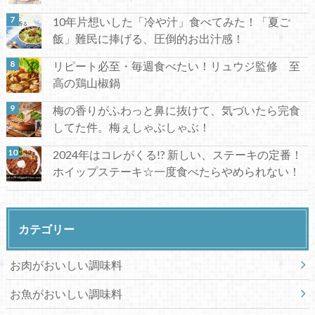
10年片想いした「冷や汁」食べてみた！「夏ご
飯」難民に捧げる、圧倒的お出汁感！
リピート必至・毎週食べたい！リュウジ監修 至
高の鶏山椒鍋
梅の香りがふわっと鼻に抜けて、気づいたら完食
してた件。梅ぇしゃぶしゃぶ！
2024年はコレがくる!? 新しい、ステーキの定番！
ホイップステーキ☆一度食べたらやめられない！
カテゴリー
お肉がおいしい調味料
お魚がおいしい調味料