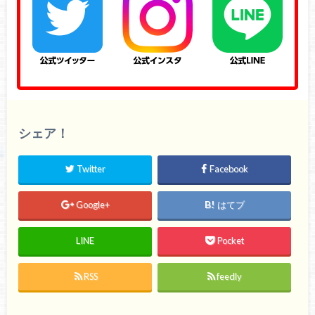
シェア！
Twitter
Facebook
Google+
はてブ
LINE
Pocket
RSS
feedly