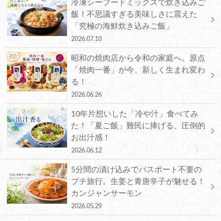
冷凍シーフードミックスで炊き込みご
飯！不思議すぎる美味しさに震えた
「究極の海鮮炊き込みご飯」
2026.07.10
昭和の焼肉店から令和の家庭へ。原点
「焼肉一番」が今、新しく生まれ変わ
る！
2026.06.26
10年片想いした「冷や汁」食べてみ
た！「夏ご飯」難民に捧げる、圧倒的
お出汁感！
2026.06.12
5分間の漬け込みでパスポート不要の
プチ旅行。生姜と青唐辛子が魅せる！
カンジャンサーモン
2026.05.29