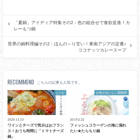
「夏鍋」アイディア特集その2：色の組合せで食欲促進！カ
レーもつ鍋
世界の鍋料理編その2：ほんの～り甘い！東南アジアの定番♪
ココナッツカレースープ
RECOMMEND
こちらの記事も人気です。
レシピ
お魚がおいしい調味料
2020.11.13
2019.2.22
ワインとチーズで気分はおフラン
フィッシュコラーゲンの海に溺れ
ス！おうち時間に「トマトチーズ
たい★たらちり鍋
鍋」