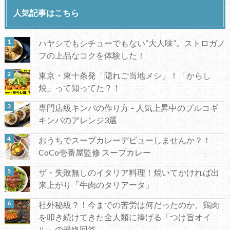
人気記事はこちら
ハヤシでもシチューでもない“大人味”。ストロガノ
フの上品なコクを体験した！
東京・東十条発「隠れご当地メシ」！「からし
焼」って知ってた？！
専門店級キンパの作り方 – 人気上昇中のプルコギ
キンパのアレンジ3選
おうちでスープカレーデビューしませんか？！
CoCo壱番屋監修 スープカレー
ザ・失敗無しのイタリア料理！焼いてかければ出
来上がり「牛肉のタリアータ」
社外秘級？！今までの苦労は何だったのか。鶏肉
を叩き続けてきた全人類に捧げる「つけ旨オイ
ル」の最終回答。