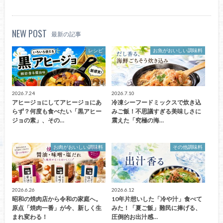
NEW POST
最新の記事
レシピ
お魚がおいしい調味料
2026.7.24
2026.7.10
アヒージョにしてアヒージョにあ
冷凍シーフードミックスで炊き込
らず？何度も食べたい「黒アヒー
みご飯！不思議すぎる美味しさに
ジョの素」、その…
震えた「究極の海…
お肉がおいしい調味料
その他調味料
2026.6.26
2026.6.12
昭和の焼肉店から令和の家庭へ。
10年片想いした「冷や汁」食べて
原点「焼肉一番」が今、新しく生
みた！「夏ご飯」難民に捧げる、
まれ変わる！
圧倒的お出汁感…