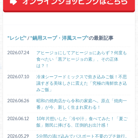
レシピ
/
鍋用スープ・洋風スープ
の最新記事
2026.07.24
アヒージョにしてアヒージョにあらず？何度も
食べたい「黒アヒージョの素」、その正体
は？！
2026.07.10
冷凍シーフードミックスで炊き込みご飯！不思
議すぎる美味しさに震えた「究極の海鮮炊き込
みご飯」
2026.06.26
昭和の焼肉店から令和の家庭へ。原点「焼肉一
番」が今、新しく生まれ変わる！
2026.06.12
10年片想いした「冷や汁」食べてみた！「夏ご
飯」難民に捧げる、圧倒的お出汁感！
2026.05.29
5分間の漬け込みでパスポート不要のプチ旅行。