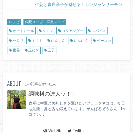
生姜と青唐辛子が魅せる！カンジャンサーモン
レシピ
鍋用スープ・洋風スープ
オートミール
クミン
コリアンダー
スパイス
セロリ
トマト
にんじん
にんにく
ベーコン
世界
玉ねぎ
玉子
ABOUT
この記事をかいた人
調味料の達人ッ！！
食卓に幸運と美味しさを運びたいブラックネコは、今日
も足腰、鼻と舌を鍛えています。がんばるぞうさん。by
コタンポ
WebSite
Twitter