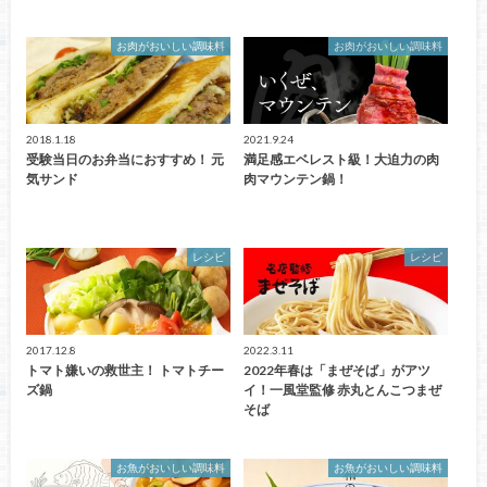
お肉がおいしい調味料
お肉がおいしい調味料
2018.1.18
2021.9.24
受験当日のお弁当におすすめ！ 元
満足感エベレスト級！大迫力の肉
気サンド
肉マウンテン鍋！
レシピ
レシピ
2017.12.8
2022.3.11
トマト嫌いの救世主！ トマトチー
2022年春は「まぜそば」がアツ
ズ鍋
イ！一風堂監修 赤丸とんこつまぜ
そば
お魚がおいしい調味料
お魚がおいしい調味料