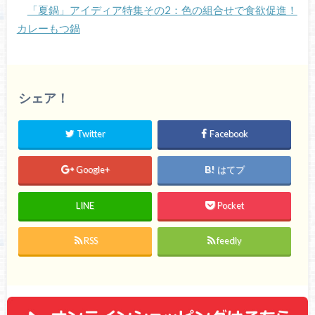
「夏鍋」アイディア特集その2：色の組合せで食欲促進！
カレーもつ鍋
シェア！
Twitter
Facebook
Google+
はてブ
LINE
Pocket
RSS
feedly