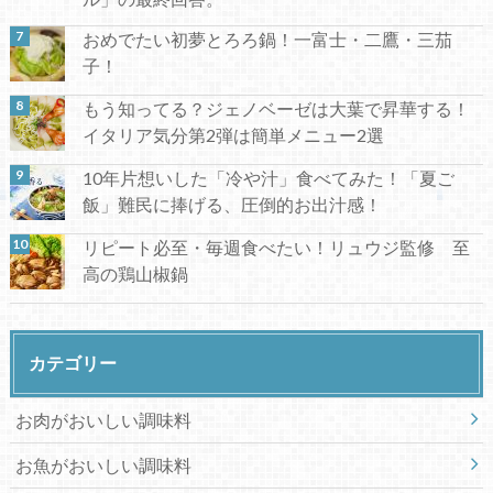
おめでたい初夢とろろ鍋！一富士・二鷹・三茄
子！
もう知ってる？ジェノベーゼは大葉で昇華する！
イタリア気分第2弾は簡単メニュー2選
10年片想いした「冷や汁」食べてみた！「夏ご
飯」難民に捧げる、圧倒的お出汁感！
リピート必至・毎週食べたい！リュウジ監修 至
高の鶏山椒鍋
カテゴリー
お肉がおいしい調味料
お魚がおいしい調味料