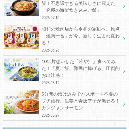
飯！不思議すぎる美味しさに震えた
「究極の海鮮炊き込みご飯」
2026.07.10
昭和の焼肉店から令和の家庭へ。原点
「焼肉一番」が今、新しく生まれ変わ
る！
2026.06.26
10年片想いした「冷や汁」食べてみ
た！「夏ご飯」難民に捧げる、圧倒的
お出汁感！
2026.06.12
5分間の漬け込みでパスポート不要の
プチ旅行。生姜と青唐辛子が魅せる！
カンジャンサーモン
2026.05.29