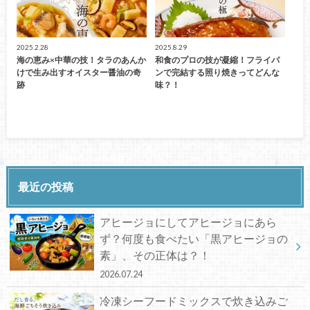
2025.2.28
2025.8.29
海の恵み×中華の技！タラのあんか
和食のプロの技が凝縮！フライパ
けで生み出すオイスター醤油の奇
ンで完結する照り焼きってどんな
跡
味？！
最近の投稿
アヒージョにしてアヒージョにあら
ず？何度も食べたい「黒アヒージョの
素」、その正体は？！
2026.07.24
冷凍シーフードミックスで炊き込みご