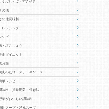
しゃぶしゃぶ・すきやき
その他
その他調味料
ドレッシング
レシピ
味・塩こしょう
春雨ダイエット
未分類
焼肉のたれ・ステーキソース
簡単レシピ
調味料 賞味期限 保存法
野菜がおいしい調味料
鍋用スープ・洋風スープ