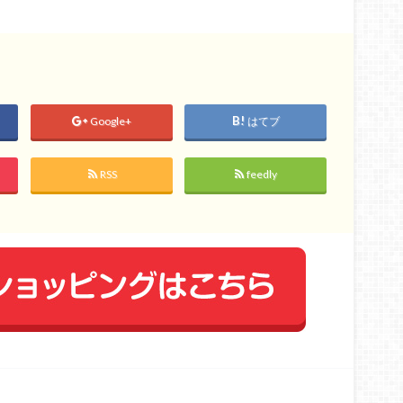
Google+
はてブ
RSS
feedly