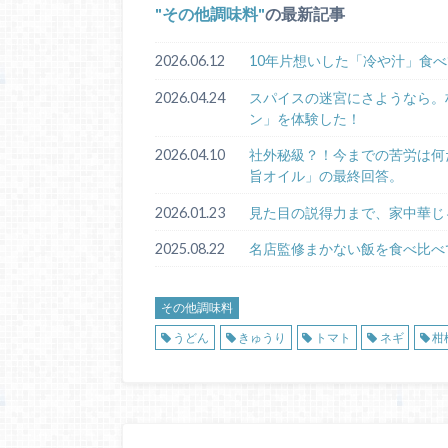
その他調味料
の最新記事
2026.06.12
10年片想いした「冷や汁」食
2026.04.24
スパイスの迷宮にさようなら。
ン」を体験した！
2026.04.10
社外秘級？！今までの苦労は何
旨オイル」の最終回答。
2026.01.23
見た目の説得力まで、家中華じ
2025.08.22
名店監修まかない飯を食べ比べて
その他調味料
うどん
きゅうり
トマト
ネギ
柑