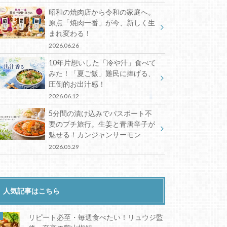
昭和の焼肉店から令和の家庭へ。
原点「焼肉一番」が今、新しく生
まれ変わる！
2026.06.26
10年片想いした「冷や汁」食べて
みた！「夏ご飯」難民に捧げる、
圧倒的お出汁感！
2026.06.12
5分間の漬け込みでパスポート不
要のプチ旅行。生姜と青唐辛子が
魅せる！カンジャンサーモン
2026.05.29
人気記事はこちら
リピート必至・毎週食べたい！リュウジ監