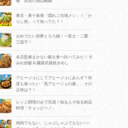
修 至高の鶏山椒鍋
東京・東十条発「隠れご当地メシ」！「か
らし焼」って知ってた？！
おめでたい初夢とろろ鍋！一富士・二鷹・
三茄子！
名店監修まかない飯を食べ比べてみた！ す
みれ炒飯 & 麺屋武蔵焼きめし
アヒージョにしてアヒージョにあらず？何
度も食べたい「黒アヒージョの素」、その
正体は？！
レンジ調理のみで完成！知る人ぞ知る絶品
料理「チョッピーノ」
焼肉でもない、しゃぶしゃぶでもない──