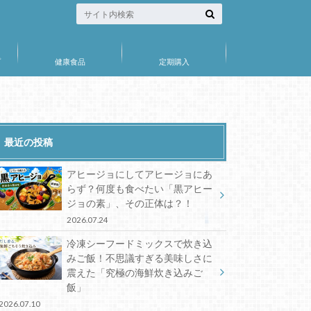
プ
健康食品
定期購入
最近の投稿
アヒージョにしてアヒージョにあ
らず？何度も食べたい「黒アヒー
ジョの素」、その正体は？！
2026.07.24
冷凍シーフードミックスで炊き込
みご飯！不思議すぎる美味しさに
震えた「究極の海鮮炊き込みご
飯」
2026.07.10