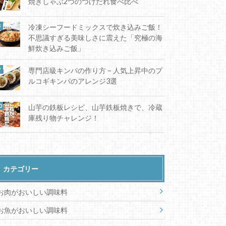
焼きしゃぶ2つのつけだれ食べ比べ
冷凍シーフードミックスで炊き込みご飯！
不思議すぎる美味しさに震えた「究極の海
鮮炊き込みご飯」
専門店級キンパの作り方 – 人気上昇中のプ
ルコギキンパのアレンジ3選
山芋の鉄板レシピ、山芋鉄板焼きで、冷蔵
庫残り物チャレンジ！
カテゴリー
お肉がおいしい調味料
お魚がおいしい調味料