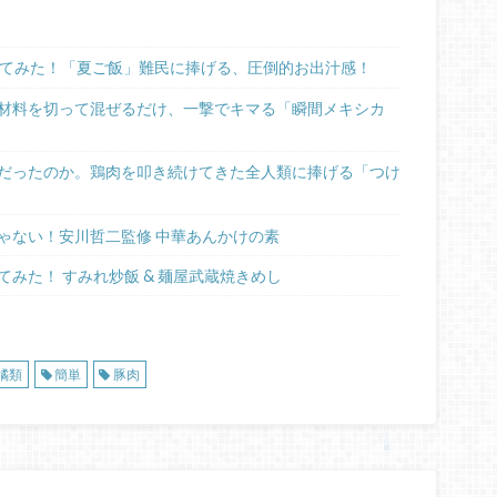
べてみた！「夏ご飯」難民に捧げる、圧倒的お出汁感！
材料を切って混ぜるだけ、一撃でキマる「瞬間メキシカ
だったのか。鶏肉を叩き続けてきた全人類に捧げる「つけ
ゃない！安川哲二監修 中華あんかけの素
みた！ すみれ炒飯 & 麺屋武蔵焼きめし
橘類
簡単
豚肉