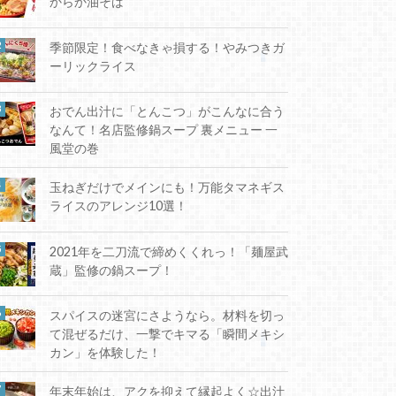
からか油そば
季節限定！食べなきゃ損する！やみつきガ
ーリックライス
おでん出汁に「とんこつ」がこんなに合う
なんて！名店監修鍋スープ 裏メニュー 一
風堂の巻
玉ねぎだけでメインにも！万能タマネギス
ライスのアレンジ10選！
2021年を二刀流で締めくくれっ！「麺屋武
蔵」監修の鍋スープ！
スパイスの迷宮にさようなら。材料を切っ
て混ぜるだけ、一撃でキマる「瞬間メキシ
カン」を体験した！
年末年始は、アクを抑えて縁起よく☆出汁