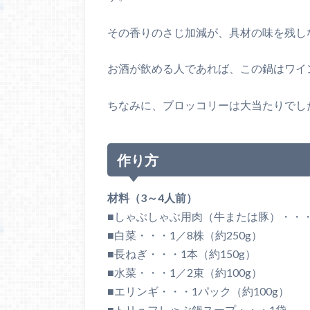
その香りのさじ加減が、具材の味を残し
お酒が飲める人であれば、この鍋はワイ
ちなみに、ブロッコリーは大当たりでし
作り方
材料（3～4人前）
■しゃぶしゃぶ用肉（牛または豚）・・・4
■白菜・・・1／8株（約250g）
■長ねぎ・・・1本（約150g）
■水菜・・・1／2束（約100g）
■エリンギ・・・1パック（約100g）
■トリュフしゃぶ鍋スープ・・・1袋