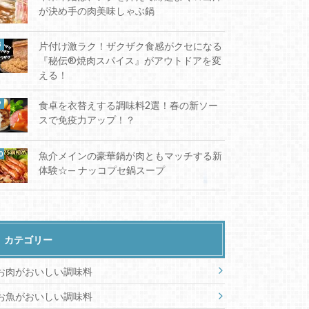
が決め手の肉美味しゃぶ鍋
片付け激ラク！ザクザク食感がクセになる
『秘伝®焼肉スパイス』がアウトドアを変
える！
食卓を衣替えする調味料2選！春の新ソー
スで免疫力アップ！？
魚介メインの豪華鍋が肉ともマッチする新
体験☆— ナッコプセ鍋スープ
カテゴリー
お肉がおいしい調味料
お魚がおいしい調味料