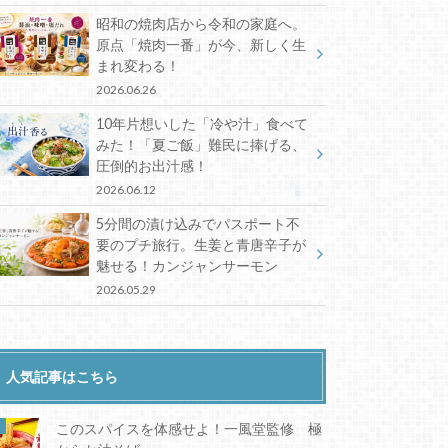
昭和の焼肉店から令和の家庭へ。
原点「焼肉一番」が今、新しく生
まれ変わる！
2026.06.26
10年片想いした「冷や汁」食べて
みた！「夏ご飯」難民に捧げる、
圧倒的お出汁感！
2026.06.12
5分間の漬け込みでパスポート不
要のプチ旅行。生姜と青唐辛子が
魅せる！カンジャンサーモン
2026.05.29
人気記事はこちら
このスパイスを体感せよ！一風堂監修 極