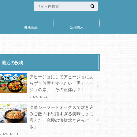
プ
健康食品
定期購入
最近の投稿
アヒージョにしてアヒージョにあ
らず？何度も食べたい「黒アヒー
ジョの素」、その正体は？！
2026.07.24
冷凍シーフードミックスで炊き込
みご飯！不思議すぎる美味しさに
震えた「究極の海鮮炊き込みご
飯」
2026.07.10