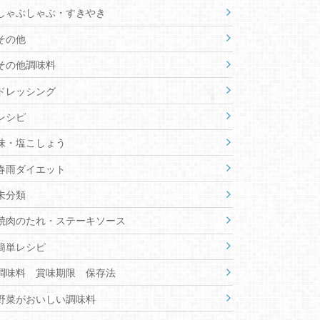
しゃぶしゃぶ・すきやき
その他
その他調味料
ドレッシング
レシピ
味・塩こしょう
春雨ダイエット
未分類
焼肉のたれ・ステーキソース
簡単レシピ
調味料 賞味期限 保存法
野菜がおいしい調味料