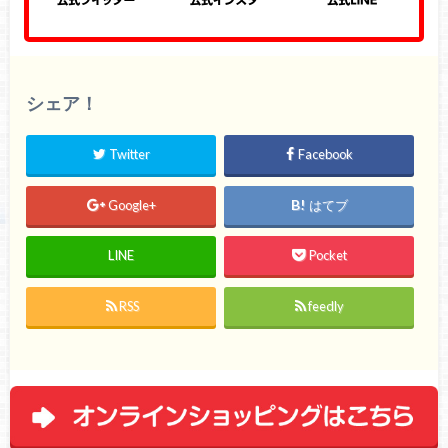
シェア！
Twitter
Facebook
Google+
はてブ
LINE
Pocket
RSS
feedly