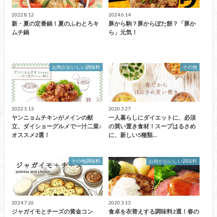
2022.8.12
2024.6.14
新・夏の定番鍋！夏のふわとろキ
豚から駒？豚からぼた餅？「豚か
ムチ鍋
ら」元気！
お肉がおいしい調味料
その他
2022.5.13
2020.3.27
ヤンニョムチキンがメインの献
一人暮らしにダイエットに、必須
立、ダイショーグルメで一汁二菜♪
の買い置き食材！スープはるさめ
オススメ2選！
に、新しい5種類…
その他調味料
お肉がおいしい調味料
2024.7.26
2020.3.13
ジャガイモとチーズの黄金コン
食卓を衣替えする調味料2選！春の