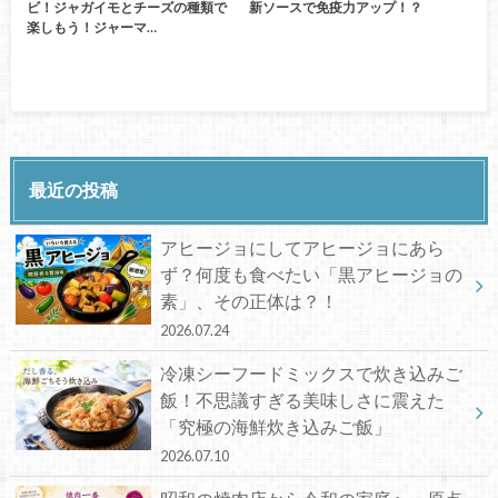
ビ！ジャガイモとチーズの種類で
新ソースで免疫力アップ！？
楽しもう！ジャーマ…
最近の投稿
アヒージョにしてアヒージョにあら
ず？何度も食べたい「黒アヒージョの
素」、その正体は？！
2026.07.24
冷凍シーフードミックスで炊き込みご
飯！不思議すぎる美味しさに震えた
「究極の海鮮炊き込みご飯」
2026.07.10