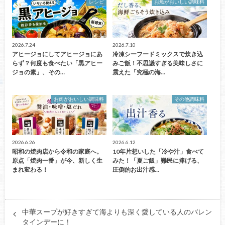
レシピ
お魚がおいしい調味料
2026.7.24
2026.7.10
アヒージョにしてアヒージョにあ
冷凍シーフードミックスで炊き込
らず？何度も食べたい「黒アヒー
みご飯！不思議すぎる美味しさに
ジョの素」、その…
震えた「究極の海…
お肉がおいしい調味料
その他調味料
2026.6.26
2026.6.12
昭和の焼肉店から令和の家庭へ。
10年片想いした「冷や汁」食べて
原点「焼肉一番」が今、新しく生
みた！「夏ご飯」難民に捧げる、
まれ変わる！
圧倒的お出汁感…
中華スープが好きすぎて海よりも深く愛している人のバレン
タインデーに！