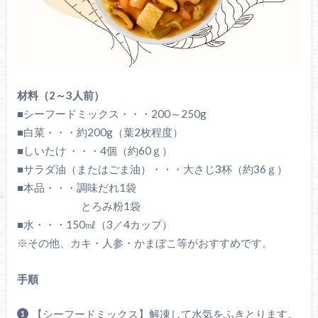
材料（2～3人前）
■シーフードミックス・・・200～250g
■白菜・・・約200g（葉2枚程度）
■しいたけ ・・・4個（約60ｇ）
■サラダ油（またはごま油）・・・大さじ3杯（約36ｇ）
■本品・・・調味だれ1袋
とろみ粉1袋
■水・・・150㎖（3／4カップ）
※その他、カキ・人参・かまぼこ等がおすすめです。
手順
【シーフードミックス】解凍して水気をふきとります。