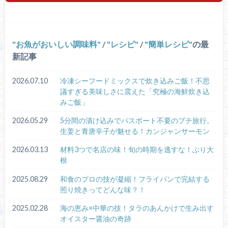
お魚がおいしい調味料
/
レシピ
/
簡単レシピ
の最
新記事
2026.07.10
冷凍シーフードミックスで炊き込みご飯！不思
議すぎる美味しさに震えた「究極の海鮮炊き込
みご飯」
2026.05.29
5分間の漬け込みでパスポート不要のプチ旅行。
生姜と青唐辛子が魅せる！カンジャンサーモン
2026.03.13
材料3つで名店の味！旬の時期を逃すな！ぶり大
根
2025.08.29
和食のプロの技が凝縮！フライパンで完結する
照り焼きってどんな味？！
2025.02.28
海の恵み×中華の技！タラのあんかけで生み出す
オイスター醤油の奇跡