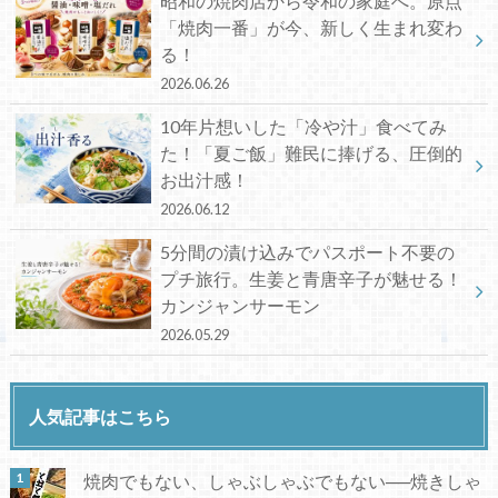
昭和の焼肉店から令和の家庭へ。原点
「焼肉一番」が今、新しく生まれ変わ
る！
2026.06.26
10年片想いした「冷や汁」食べてみ
た！「夏ご飯」難民に捧げる、圧倒的
お出汁感！
2026.06.12
5分間の漬け込みでパスポート不要の
プチ旅行。生姜と青唐辛子が魅せる！
カンジャンサーモン
2026.05.29
人気記事はこちら
焼肉でもない、しゃぶしゃぶでもない──焼きしゃ