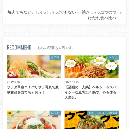
焼肉でもない、しゃぶしゃぶでもない──焼きしゃぶ2つのつ
けだれ食べ比べ
RECOMMEND
こちらの記事も人気です。
その他
レシピ
2019.5.10
2024.11.22
サラダ革命？！パリサラ写真で豪
【至福の一人鍋】ヘルシー＆スパ
華賞品を当てちゃおう！
イシーな豆乳坦々鍋で、心も体も
大満足♪
レシピ
お肉がおいしい調味料