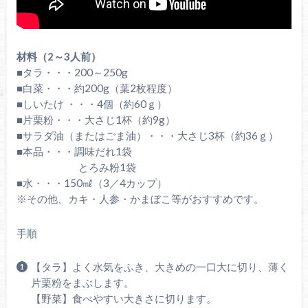
材料（2～3人前）
■タラ・・・200～250g
■白菜・・・約200g（葉2枚程度）
■しいたけ ・・・4個（約60ｇ）
■片栗粉・・・大さじ1杯（約9g）
■サラダ油（またはごま油）・・・大さじ3杯（約36ｇ）
■本品・・・調味だれ1袋
とろみ粉1袋
■水・・・150㎖（3／4カップ）
※その他、カキ・人参・かまぼこ等がおすすめです。
手順
【タラ】よく水気をふき、大きめの一口大に切り、薄く
片栗粉をまぶします。
【野菜】食べやすい大きさに切ります。