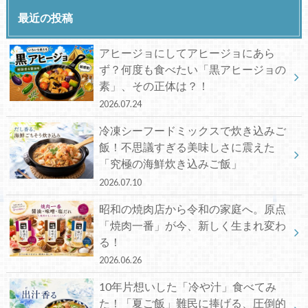
最近の投稿
アヒージョにしてアヒージョにあら
ず？何度も食べたい「黒アヒージョの
素」、その正体は？！
2026.07.24
冷凍シーフードミックスで炊き込みご
飯！不思議すぎる美味しさに震えた
「究極の海鮮炊き込みご飯」
2026.07.10
昭和の焼肉店から令和の家庭へ。原点
「焼肉一番」が今、新しく生まれ変わ
る！
2026.06.26
10年片想いした「冷や汁」食べてみ
た！「夏ご飯」難民に捧げる、圧倒的