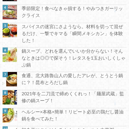
季節限定！食べなきゃ損する！やみつきガーリッ
クライス
スパイスの迷宮にさようなら。材料を切って混ぜ
るだけ、一撃でキマる「瞬間メキシカン」を体験
した！
鍋スープ、どれを選んでいいか分からない！そん
なときは◎◎で探そう！レタスを1玉おいしくしゃ
ぶ鍋
食通、北大路魯山人の愛したアレが、とうとう鍋
に？！昆布とろだし鍋
2021年を二刀流で締めくくれっ！「麺屋武蔵」監
修の鍋スープ！
ヘルシー×本格×簡単！リピート必至の鶏だし醤油
鍋を食べてみた！