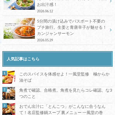
お出汁感！
2026.06.12
5分間の漬け込みでパスポート不要の
プチ旅行。生姜と青唐辛子が魅せる！
カンジャンサーモン
2026.05.29
人気記事はこちら
このスパイスを体感せよ！一風堂監修 極からか
油そば
角煮で確認、合格煮。角煮を見たらコレ確認、な3
つのこと
おでん出汁に「とんこつ」がこんなに合うなん
て！名店監修鍋スープ 裏メニュー 一風堂の巻