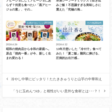
アヒージョにしてアヒージョにあ
冷凍シーフードミックスで炊き込
らず？何度も食べたい「黒アヒー
みご飯！不思議すぎる美味しさに
ジョの素」、その…
震えた「究極の海…
お肉がおいしい調味料
その他調味料
2026.6.26
2026.6.12
昭和の焼肉店から令和の家庭へ。
10年片想いした「冷や汁」食べて
原点「焼肉一番」が今、新しく生
みた！「夏ご飯」難民に捧げる、
まれ変わる！
圧倒的お出汁感…
冷やし中華にピッタリ！たたききゅうりと山芋の中華和え
「うに玉めんつゆ」と相性がいい意外な食材とは･･･？！