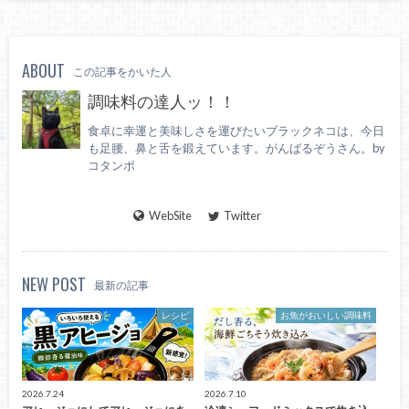
ABOUT
この記事をかいた人
調味料の達人ッ！！
食卓に幸運と美味しさを運びたいブラックネコは、今日
も足腰、鼻と舌を鍛えています。がんばるぞうさん。by
コタンポ
WebSite
Twitter
NEW POST
最新の記事
レシピ
お魚がおいしい調味料
2026.7.24
2026.7.10