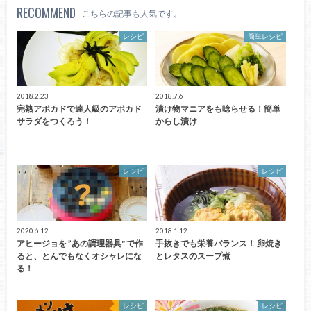
RECOMMEND
こちらの記事も人気です。
レシピ
簡単レシピ
2018.2.23
2018.7.6
完熟アボカドで達人級のアボカド
漬け物マニアをも唸らせる！簡単
サラダをつくろう！
からし漬け
レシピ
レシピ
2020.6.12
2018.1.12
アヒージョを ”あの調理器具" で作
手抜きでも栄養バランス！ 卵焼き
ると、とんでもなくオシャレにな
とレタスのスープ煮
る！
レシピ
レシピ