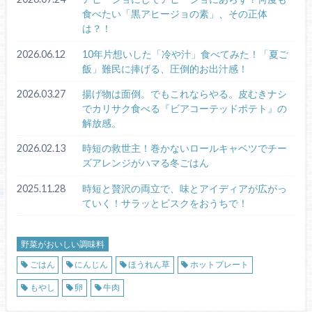
食べたい「黒アヒージョの素」、その正体
は？！
2026.06.12
10年片想いした「冷や汁」食べてみた！「夏ご
飯」難民に捧げる、圧倒的お出汁感！
2026.03.27
揚げ物は面倒。でもこれならやる。皮むきナシ
でカリサク食べる『ビアコーテッドポテト』の
解放感。
2026.02.13
時短の救世主！巻かないロールキャベツでチー
ズアレンジがハマる冬ごはん
2025.11.28
時短と贅沢の両立で、味とアイディアが広がっ
ていく！サラッとビスクをおうちで！
野菜がおいしい調味料
ごはん
にんじん
ほうれん草
ホットプレート
もやし
卵
牛肉