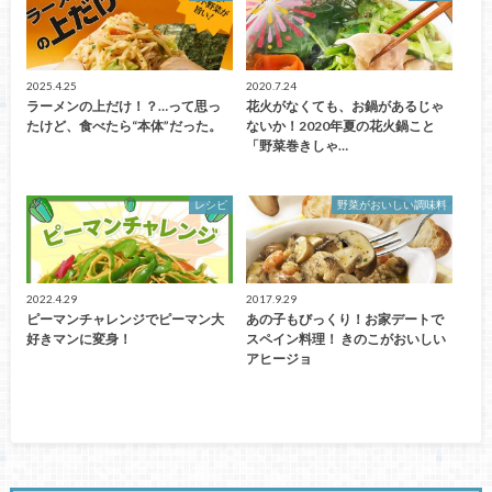
2025.4.25
2020.7.24
ラーメンの上だけ！？…って思っ
花火がなくても、お鍋があるじゃ
たけど、食べたら“本体”だった。
ないか！2020年夏の花火鍋こと
「野菜巻きしゃ…
レシピ
野菜がおいしい調味料
2022.4.29
2017.9.29
ピーマンチャレンジでピーマン大
あの子もびっくり！お家デートで
好きマンに変身！
スペイン料理！ きのこがおいしい
アヒージョ