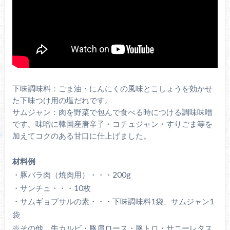
下味調味料：ごま油・にんにくの風味とこしょうを効かせ
た下味つけ用の塩だれです。
サムジャン：肉を野菜で包んで食べる時につける調味味噌
です。味噌に韓国産唐辛子・コチュジャン・すりごま等を
加えてコクのある甘口に仕上げました。
材料例
・豚バラ肉（焼肉用）・・・200g
・サンチュ・・・10枚
・サムギョプサルの素・・・下味調味料1袋、サムジャン1
袋
※その他、牛カルビ・豚肩ロース・豚トロ・サニーレタス