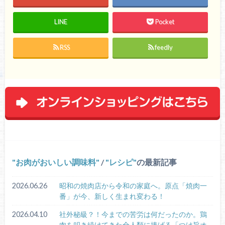
LINE
Pocket
RSS
feedly
お肉がおいしい調味料
/
レシピ
の最新記事
2026.06.26
昭和の焼肉店から令和の家庭へ。原点「焼肉一
番」が今、新しく生まれ変わる！
2026.04.10
社外秘級？！今までの苦労は何だったのか。鶏
肉を叩き続けてきた全人類に捧げる「つけ旨オ