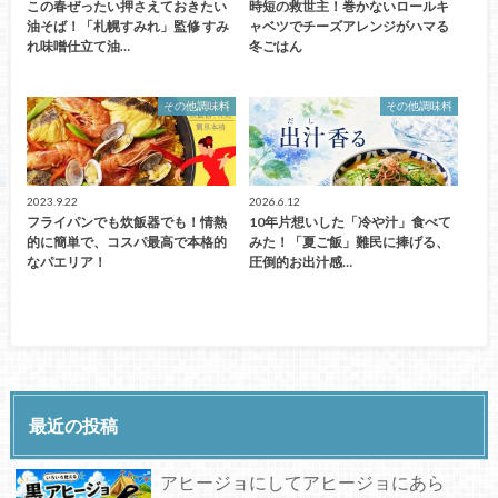
この春ぜったい押さえておきたい
時短の救世主！巻かないロールキ
油そば！「札幌すみれ」監修 すみ
ャベツでチーズアレンジがハマる
れ味噌仕立て油…
冬ごはん
その他調味料
その他調味料
2023.9.22
2026.6.12
フライパンでも炊飯器でも！情熱
10年片想いした「冷や汁」食べて
的に簡単で、コスパ最高で本格的
みた！「夏ご飯」難民に捧げる、
なパエリア！
圧倒的お出汁感…
最近の投稿
アヒージョにしてアヒージョにあら