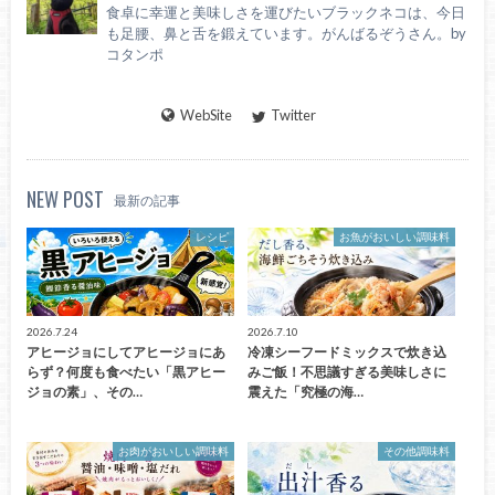
食卓に幸運と美味しさを運びたいブラックネコは、今日
も足腰、鼻と舌を鍛えています。がんばるぞうさん。by
コタンポ
WebSite
Twitter
NEW POST
最新の記事
レシピ
お魚がおいしい調味料
2026.7.24
2026.7.10
アヒージョにしてアヒージョにあ
冷凍シーフードミックスで炊き込
らず？何度も食べたい「黒アヒー
みご飯！不思議すぎる美味しさに
ジョの素」、その…
震えた「究極の海…
お肉がおいしい調味料
その他調味料