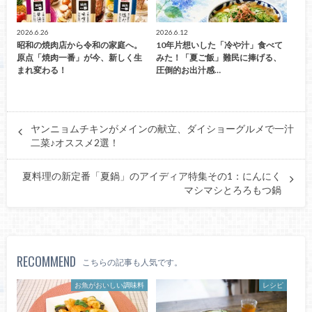
2026.6.26
2026.6.12
昭和の焼肉店から令和の家庭へ。
10年片想いした「冷や汁」食べて
原点「焼肉一番」が今、新しく生
みた！「夏ご飯」難民に捧げる、
まれ変わる！
圧倒的お出汁感…
ヤンニョムチキンがメインの献立、ダイショーグルメで一汁
二菜♪オススメ2選！
夏料理の新定番「夏鍋」のアイディア特集その1：にんにく
マシマシとろろもつ鍋
RECOMMEND
こちらの記事も人気です。
お魚がおいしい調味料
レシピ