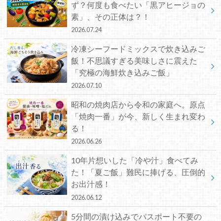
ず？何度も食べたい「黒アヒージョの
素」、その正体は？！
2026.07.24
冷凍シーフードミックスで炊き込みご
飯！不思議すぎる美味しさに震えた
「究極の海鮮炊き込みご飯」
2026.07.10
昭和の焼肉店から令和の家庭へ。原点
「焼肉一番」が今、新しく生まれ変わ
る！
2026.06.26
10年片想いした「冷や汁」食べてみ
た！「夏ご飯」難民に捧げる、圧倒的
お出汁感！
2026.06.12
5分間の漬け込みでパスポート不要の