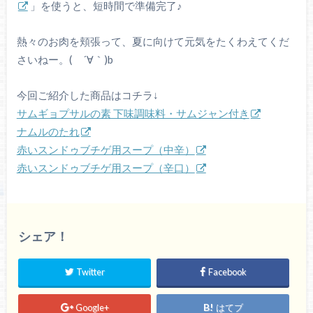
」を使うと、短時間で準備完了♪
熱々のお肉を頬張って、夏に向けて元気をたくわえてくだ
さいねー。( ´∀｀)b
今回ご紹介した商品はコチラ↓
サムギョプサルの素 下味調味料・サムジャン付き
ナムルのたれ
赤いスンドゥブチゲ用スープ（中辛）
赤いスンドゥブチゲ用スープ（辛口）
シェア！
Twitter
Facebook
Google+
はてブ