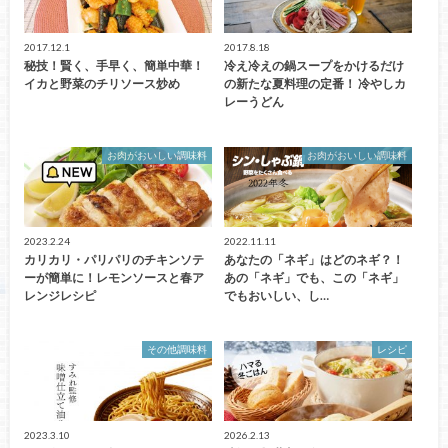
2017.12.1
2017.8.18
秘技！賢く、手早く、簡単中華！
冷え冷えの鍋スープをかけるだけ
イカと野菜のチリソース炒め
の新たな夏料理の定番！ 冷やしカ
レーうどん
お肉がおいしい調味料
お肉がおいしい調味料
2023.2.24
2022.11.11
カリカリ・パリパリのチキンソテ
あなたの「ネギ」はどのネギ？！
ーが簡単に！レモンソースと春ア
あの「ネギ」でも、この「ネギ」
レンジレシピ
でもおいしい、し…
その他調味料
レシピ
2023.3.10
2026.2.13