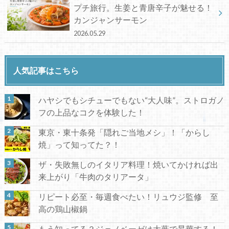
プチ旅行。生姜と青唐辛子が魅せる！
カンジャンサーモン
2026.05.29
人気記事はこちら
ハヤシでもシチューでもない“大人味”。ストロガノ
フの上品なコクを体験した！
東京・東十条発「隠れご当地メシ」！「からし
焼」って知ってた？！
ザ・失敗無しのイタリア料理！焼いてかければ出
来上がり「牛肉のタリアータ」
リピート必至・毎週食べたい！リュウジ監修 至
高の鶏山椒鍋
もう知ってる？ジェノベーゼは大葉で昇華する！