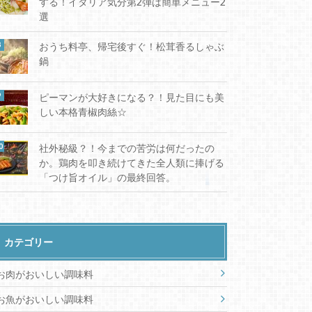
する！イタリア気分第2弾は簡単メニュー2
選
おうち料亭、帰宅後すぐ！松茸香るしゃぶ
鍋
ピーマンが大好きになる？！見た目にも美
しい本格青椒肉絲☆
社外秘級？！今までの苦労は何だったの
か。鶏肉を叩き続けてきた全人類に捧げる
「つけ旨オイル」の最終回答。
カテゴリー
お肉がおいしい調味料
お魚がおいしい調味料