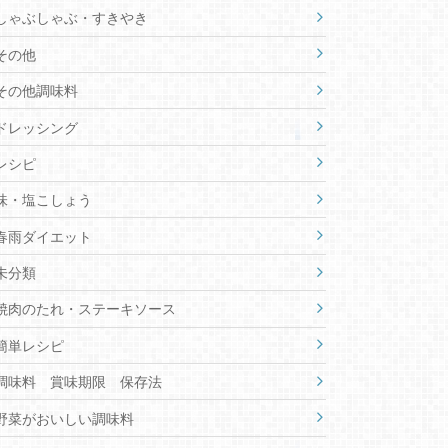
しゃぶしゃぶ・すきやき
その他
その他調味料
ドレッシング
レシピ
味・塩こしょう
春雨ダイエット
未分類
焼肉のたれ・ステーキソース
簡単レシピ
調味料 賞味期限 保存法
野菜がおいしい調味料