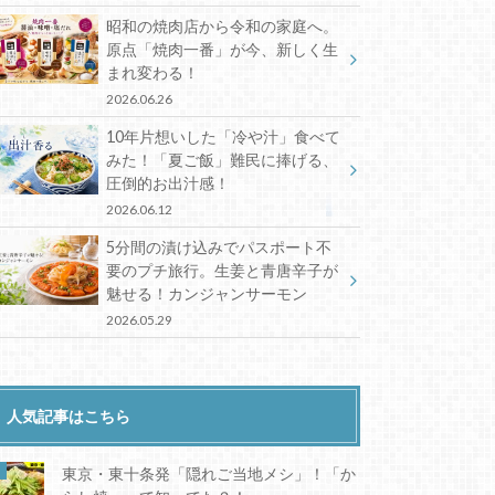
昭和の焼肉店から令和の家庭へ。
原点「焼肉一番」が今、新しく生
まれ変わる！
2026.06.26
10年片想いした「冷や汁」食べて
みた！「夏ご飯」難民に捧げる、
圧倒的お出汁感！
2026.06.12
5分間の漬け込みでパスポート不
要のプチ旅行。生姜と青唐辛子が
魅せる！カンジャンサーモン
2026.05.29
人気記事はこちら
東京・東十条発「隠れご当地メシ」！「か