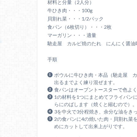
材料と分量（2人分）
牛ひき肉・・・100g
貝割れ菜・・・1/2パック
食パン（6枚切り）・・・2枚
マーガリン・・・適量
馳走屋 カルビ焼のたれ にんにく醤油
手順
ボウルに牛ひき肉・本品（馳走屋 
出るまでよく練り混ぜます。
食パンはオーブントースターで色よ
1の材料を1つにまとめてフライパン
らにのばします（焼くと縮むので）
3を中火で3分程焼き、余分な油をき
2の食パンに4の焼いた肉・貝割れ菜
めにカットして出来上がりです。