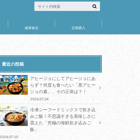
プ
健康食品
定期購入
最近の投稿
アヒージョにしてアヒージョにあ
らず？何度も食べたい「黒アヒー
ジョの素」、その正体は？！
2026.07.24
冷凍シーフードミックスで炊き込
みご飯！不思議すぎる美味しさに
震えた「究極の海鮮炊き込みご
飯」
2026.07.10