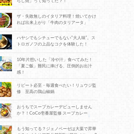
らし焼」って知ってた？！
ザ・失敗無しのイタリア料理！焼いてかけ
れば出来上がり「牛肉のタリアータ」
ハヤシでもシチューでもない“大人味”。ス
トロガノフの上品なコクを体験した！
10年片想いした「冷や汁」食べてみた！
「夏ご飯」難民に捧げる、圧倒的お出汁
感！
リピート必至・毎週食べたい！リュウジ監
修 至高の鶏山椒鍋
おうちでスープカレーデビューしません
か？！CoCo壱番屋監修 スープカレー
もう知ってる？ジェノベーゼは大葉で昇華