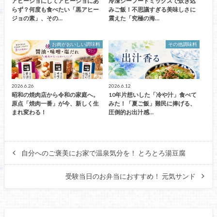
アヒージョにしてアヒージョにあ
冷凍シーフードミックスで炊き込
らず？何度も食べたい「黒アヒー
みご飯！不思議すぎる美味しさに
ジョの素」、その…
震えた「究極の海…
お肉がおいしい調味料
その他調味料
2026.6.26
2026.6.12
昭和の焼肉店から令和の家庭へ。
10年片想いした「冷や汁」食べて
原点「焼肉一番」が今、新しく生
みた！「夏ご飯」難民に捧げる、
まれ変わる！
圧倒的お出汁感…
自分へのご褒美にお家で温泉気分を！ とろとろ湯豆腐
受験当日のお弁当におすすめ！ 元気サンド