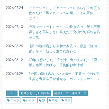
2026.07.24
アヒージョにしてアヒージョにあらず？何度も
食べたい「黒アヒージョの素」、その正体
は？！
2026.07.10
冷凍シーフードミックスで炊き込みご飯！不思
議すぎる美味しさに震えた「究極の海鮮炊き込
みご飯」
2026.06.26
昭和の焼肉店から令和の家庭へ。原点「焼肉一
番」が今、新しく生まれ変わる！
2026.06.12
10年片想いした「冷や汁」食べてみた！「夏ご
飯」難民に捧げる、圧倒的お出汁感！
2026.05.29
5分間の漬け込みでパスポート不要のプチ旅行。
生姜と青唐辛子が魅せる！カンジャンサーモン
レシピ
野菜がおいしい調味料
鍋用スープ・洋風スープ
スープ
レタス
卵
時短
簡単