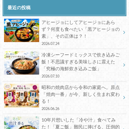
最近の投稿
アヒージョにしてアヒージョにあら
ず？何度も食べたい「黒アヒージョの
素」、その正体は？！
2026.07.24
冷凍シーフードミックスで炊き込みご
飯！不思議すぎる美味しさに震えた
「究極の海鮮炊き込みご飯」
2026.07.10
昭和の焼肉店から令和の家庭へ。原点
「焼肉一番」が今、新しく生まれ変わ
る！
2026.06.26
10年片想いした「冷や汁」食べてみ
た！「夏ご飯」難民に捧げる、圧倒的