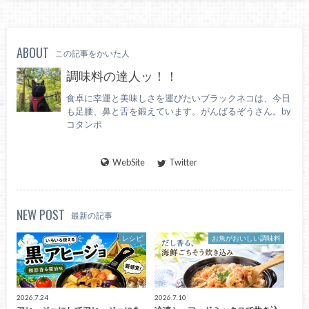
ABOUT
この記事をかいた人
調味料の達人ッ！！
食卓に幸運と美味しさを運びたいブラックネコは、今日
も足腰、鼻と舌を鍛えています。がんばるぞうさん。by
コタンポ
WebSite
Twitter
NEW POST
最新の記事
レシピ
お魚がおいしい調味料
2026.7.24
2026.7.10