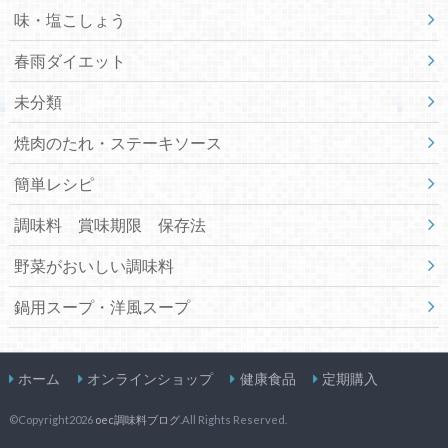
味・塩こしょう
春雨ダイエット
未分類
焼肉のたれ・ステーキソース
簡単レシピ
調味料 賞味期限 保存法
野菜がおいしい調味料
鍋用スープ・洋風スープ
ホーム
オンラインショップ
健康食品
定期購入
©Copyright2026
oec調味料ブログ
.All Rights Reserved.