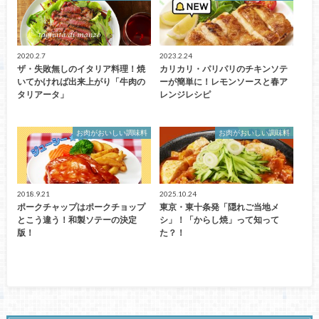
2020.2.7
2023.2.24
ザ・失敗無しのイタリア料理！焼
カリカリ・パリパリのチキンソテ
いてかければ出来上がり「牛肉の
ーが簡単に！レモンソースと春ア
タリアータ」
レンジレシピ
お肉がおいしい調味料
お肉がおいしい調味料
2018.9.21
2025.10.24
ポークチャップはポークチョップ
東京・東十条発「隠れご当地メ
とこう違う！和製ソテーの決定
シ」！「からし焼」って知って
版！
た？！