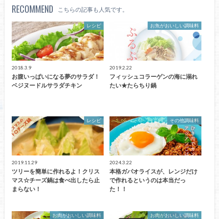
RECOMMEND
こちらの記事も人気です。
レシピ
お魚がおいしい調味料
2018.3.9
2019.2.22
お腹いっぱいになる夢のサラダ！
フィッシュコラーゲンの海に溺れ
ベジヌードルサラダチキン
たい★たらちり鍋
レシピ
その他調味料
2019.11.29
2024.3.22
ツリーを簡単に作れるよ！クリス
本格ガパオライスが、レンジだけ
マス☆チーズ鍋は食べ出したら止
で作れるというのは本当だっ
まらない！
た！！
お肉がおいしい調味料
お肉がおいしい調味料