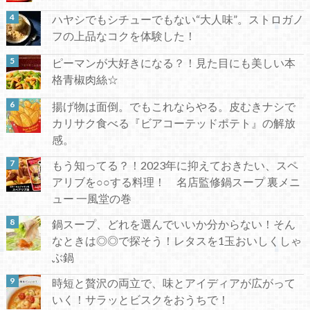
ハヤシでもシチューでもない“大人味”。ストロガノ
フの上品なコクを体験した！
ピーマンが大好きになる？！見た目にも美しい本
格青椒肉絲☆
揚げ物は面倒。でもこれならやる。皮むきナシで
カリサク食べる『ビアコーテッドポテト』の解放
感。
もう知ってる？！2023年に抑えておきたい、スペ
アリブを○○する料理！ 名店監修鍋スープ 裏メニ
ュー 一風堂の巻
鍋スープ、どれを選んでいいか分からない！そん
なときは◎◎で探そう！レタスを1玉おいしくしゃ
ぶ鍋
時短と贅沢の両立で、味とアイディアが広がって
いく！サラッとビスクをおうちで！