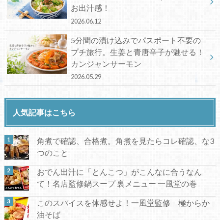
お出汁感！
2026.06.12
5分間の漬け込みでパスポート不要の
プチ旅行。生姜と青唐辛子が魅せる！
カンジャンサーモン
2026.05.29
人気記事はこちら
角煮で確認、合格煮。角煮を見たらコレ確認、な3
つのこと
おでん出汁に「とんこつ」がこんなに合うなん
て！名店監修鍋スープ 裏メニュー 一風堂の巻
このスパイスを体感せよ！一風堂監修 極からか
油そば