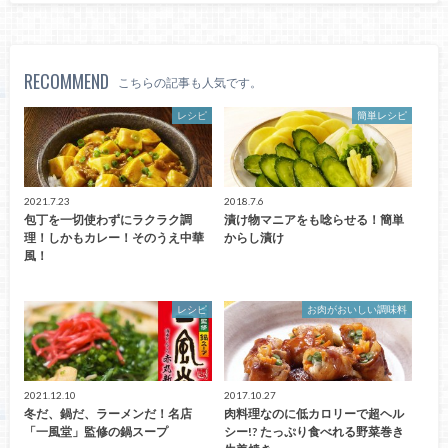
RECOMMEND
こちらの記事も人気です。
レシピ
簡単レシピ
2021.7.23
2018.7.6
包丁を一切使わずにラクラク調
漬け物マニアをも唸らせる！簡単
理！しかもカレー！そのうえ中華
からし漬け
風！
レシピ
お肉がおいしい調味料
2021.12.10
2017.10.27
冬だ、鍋だ、ラーメンだ！名店
肉料理なのに低カロリーで超ヘル
「一風堂」監修の鍋スープ
シー!? たっぷり食べれる野菜巻き