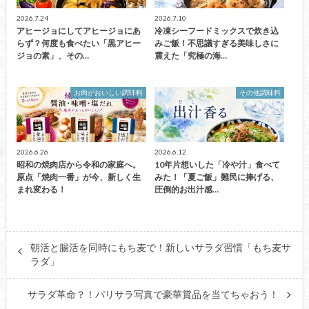
2026.7.24
2026.7.10
アヒージョにしてアヒージョにあ
冷凍シーフードミックスで炊き込
らず？何度も食べたい「黒アヒー
みご飯！不思議すぎる美味しさに
ジョの素」、その…
震えた「究極の海…
お肉がおいしい調味料
その他調味料
2026.6.26
2026.6.12
昭和の焼肉店から令和の家庭へ。
10年片想いした「冷や汁」食べて
原点「焼肉一番」が今、新しく生
みた！「夏ご飯」難民に捧げる、
まれ変わる！
圧倒的お出汁感…
朝活と腸活を同時にもち麦で！新しいサラダ習慣「もち麦サ
ラダ」
サラダ革命？！パリサラ写真で豪華賞品を当てちゃおう！