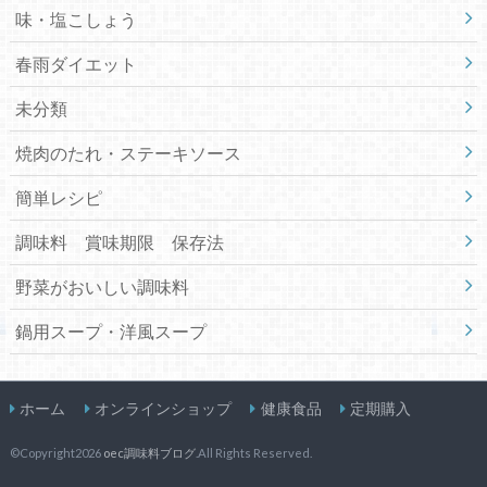
味・塩こしょう
春雨ダイエット
未分類
焼肉のたれ・ステーキソース
簡単レシピ
調味料 賞味期限 保存法
野菜がおいしい調味料
鍋用スープ・洋風スープ
ホーム
オンラインショップ
健康食品
定期購入
©Copyright2026
oec調味料ブログ
.All Rights Reserved.