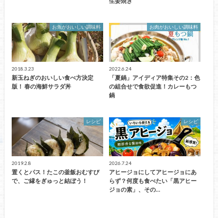
生姜焼き
お魚がおいしい調味料
お肉がおいしい調味料
2018.3.23
2022.6.24
新玉ねぎのおいしい食べ方決定
「夏鍋」アイディア特集その2：色
版！ 春の海鮮サラダ丼
の組合せで食欲促進！カレーもつ
鍋
レシピ
レシピ
2019.2.8
2026.7.24
置くとパス！たこの釜飯おむすび
アヒージョにしてアヒージョにあ
で、ご縁をぎゅっと結ぼう！
らず？何度も食べたい「黒アヒー
ジョの素」、その…