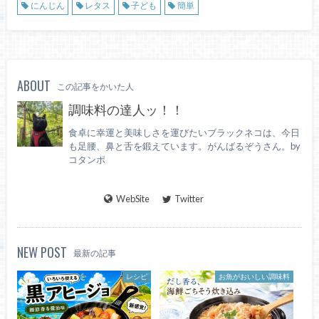
にんじん
レタス
子ども
簡単
ABOUT
この記事をかいた人
調味料の達人ッ！！
食卓に幸運と美味しさを運びたいブラックネコは、今日
も足腰、鼻と舌を鍛えています。がんばるぞうさん。by
コタンポ
WebSite
Twitter
NEW POST
最新の記事
レシピ
お魚がおいしい調味料