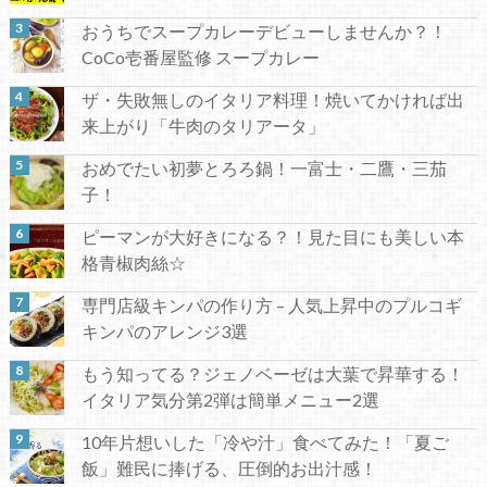
おうちでスープカレーデビューしませんか？！
CoCo壱番屋監修 スープカレー
ザ・失敗無しのイタリア料理！焼いてかければ出
来上がり「牛肉のタリアータ」
おめでたい初夢とろろ鍋！一富士・二鷹・三茄
子！
ピーマンが大好きになる？！見た目にも美しい本
格青椒肉絲☆
専門店級キンパの作り方 – 人気上昇中のプルコギ
キンパのアレンジ3選
もう知ってる？ジェノベーゼは大葉で昇華する！
イタリア気分第2弾は簡単メニュー2選
10年片想いした「冷や汁」食べてみた！「夏ご
飯」難民に捧げる、圧倒的お出汁感！