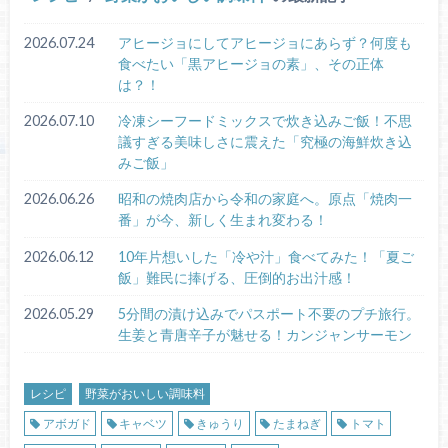
2026.07.24
アヒージョにしてアヒージョにあらず？何度も
食べたい「黒アヒージョの素」、その正体
は？！
2026.07.10
冷凍シーフードミックスで炊き込みご飯！不思
議すぎる美味しさに震えた「究極の海鮮炊き込
みご飯」
2026.06.26
昭和の焼肉店から令和の家庭へ。原点「焼肉一
番」が今、新しく生まれ変わる！
2026.06.12
10年片想いした「冷や汁」食べてみた！「夏ご
飯」難民に捧げる、圧倒的お出汁感！
2026.05.29
5分間の漬け込みでパスポート不要のプチ旅行。
生姜と青唐辛子が魅せる！カンジャンサーモン
レシピ
野菜がおいしい調味料
アボガド
キャベツ
きゅうり
たまねぎ
トマト