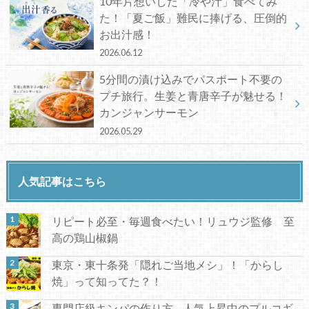
10年片想いした「冷や汁」食べてみ
た！「夏ご飯」難民に捧げる、圧倒的
お出汁感！
2026.06.12
5分間の漬け込みでパスポート不要の
プチ旅行。生姜と青唐辛子が魅せる！
カンジャンサーモン
2026.05.29
人気記事はこちら
リピート必至・毎週食べたい！リュウジ監修 至
高の鶏山椒鍋
東京・東十条発「隠れご当地メシ」！「からし
焼」って知ってた？！
専門店級キンパの作り方 – 人気上昇中のプルコギ