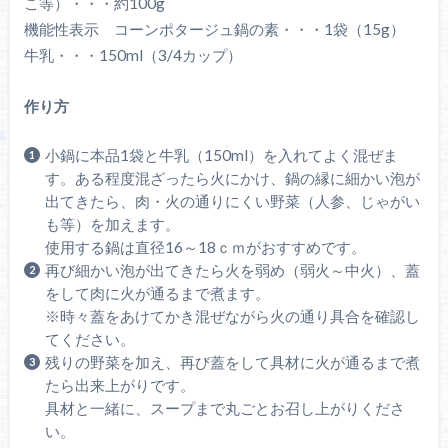
こ等）・・・約100g
機能性表示 コーンポタージュ鍋の素・・・1袋（15g）
牛乳・・・150ml（3/4カップ）
作り方
小鍋に本品1袋と牛乳（150ml）を入れてよく混ぜま
す。ある程度混ざったら火にかけ、鍋の縁に細かい泡が
出てきたら、肉・火の通りにくい野菜（人参、じゃがい
も等）を加えます。
使用する鍋は直径16～18ｃｍがおすすめです。
再び細かい泡が出てきたら火を弱め（弱火～中火）、蓋
をして肉に火が通るまで煮ます。
※時々蓋をあけてかき混ぜながら火の通り具合を確認し
てください。
残りの野菜を加え、再び蓋をして具材に火が通るまで煮
たら出来上がりです。
具材と一緒に、スープまで丸ごとお召し上がりくださ
い。