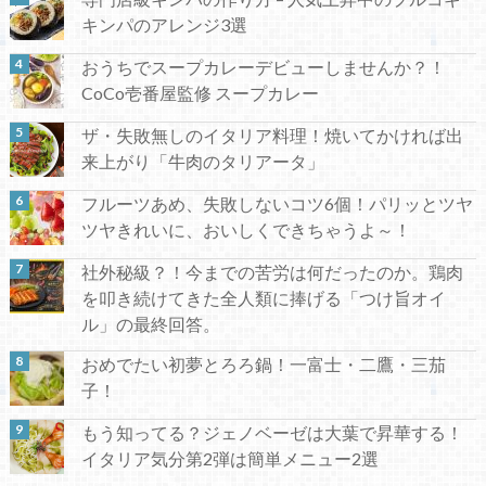
キンパのアレンジ3選
おうちでスープカレーデビューしませんか？！
CoCo壱番屋監修 スープカレー
ザ・失敗無しのイタリア料理！焼いてかければ出
来上がり「牛肉のタリアータ」
フルーツあめ、失敗しないコツ6個！パリッとツヤ
ツヤきれいに、おいしくできちゃうよ～！
社外秘級？！今までの苦労は何だったのか。鶏肉
を叩き続けてきた全人類に捧げる「つけ旨オイ
ル」の最終回答。
おめでたい初夢とろろ鍋！一富士・二鷹・三茄
子！
もう知ってる？ジェノベーゼは大葉で昇華する！
イタリア気分第2弾は簡単メニュー2選