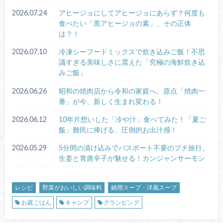
2026.07.24
アヒージョにしてアヒージョにあらず？何度も
食べたい「黒アヒージョの素」、その正体
は？！
2026.07.10
冷凍シーフードミックスで炊き込みご飯！不思
議すぎる美味しさに震えた「究極の海鮮炊き込
みご飯」
2026.06.26
昭和の焼肉店から令和の家庭へ。原点「焼肉一
番」が今、新しく生まれ変わる！
2026.06.12
10年片想いした「冷や汁」食べてみた！「夏ご
飯」難民に捧げる、圧倒的お出汁感！
2026.05.29
5分間の漬け込みでパスポート不要のプチ旅行。
生姜と青唐辛子が魅せる！カンジャンサーモン
レシピ
野菜がおいしい調味料
鍋用スープ・洋風スープ
お庭ごはん
キャンプ
グランピング