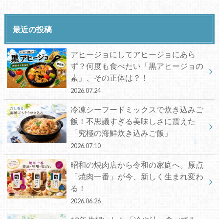
最近の投稿
アヒージョにしてアヒージョにあら
ず？何度も食べたい「黒アヒージョの
素」、その正体は？！
2026.07.24
冷凍シーフードミックスで炊き込みご
飯！不思議すぎる美味しさに震えた
「究極の海鮮炊き込みご飯」
2026.07.10
昭和の焼肉店から令和の家庭へ。原点
「焼肉一番」が今、新しく生まれ変わ
る！
2026.06.26