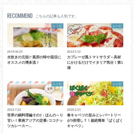
RECOMMEND
こちらの記事も人気です。
レシピ
レシピ
2019.10.25
2023.5.12
水炊きの元祖!? 風邪の時や温活に
カプレーゼ風トマトサラダ～具材
オススメの博多流！
にかけるだけでイタリア気分！第1
弾
レシピ
レシピ
2022.7.22
2020.2.21
世界の鍋料理編その2：ほんの～り
春キャベツの旨みとレパートリー
甘い！東南アジアの定番♪ココナッ
が3倍増し？！超絶簡単「ぱくぱく
ツカレースー…
キャベツ」