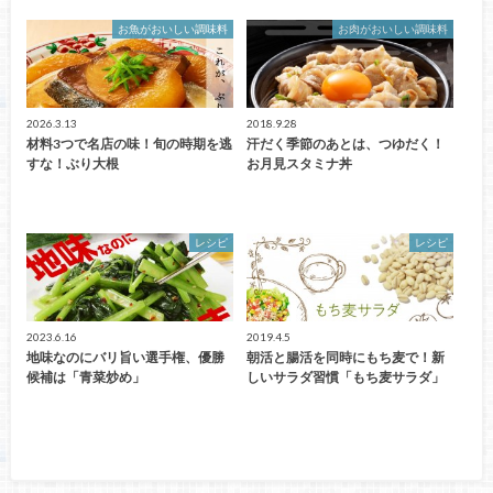
お魚がおいしい調味料
お肉がおいしい調味料
2026.3.13
2018.9.28
材料3つで名店の味！旬の時期を逃
汗だく季節のあとは、つゆだく！
すな！ぶり大根
お月見スタミナ丼
レシピ
レシピ
2023.6.16
2019.4.5
地味なのにバリ旨い選手権、優勝
朝活と腸活を同時にもち麦で！新
候補は「青菜炒め」
しいサラダ習慣「もち麦サラダ」