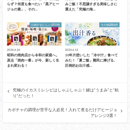
らず？何度も食べたい「黒アヒー
みご飯！不思議すぎる美味しさに
ジョの素」、その…
震えた「究極の海…
お肉がおいしい調味料
その他調味料
2026.6.26
2026.6.12
昭和の焼肉店から令和の家庭へ。
10年片想いした「冷や汁」食べて
原点「焼肉一番」が今、新しく生
みた！「夏ご飯」難民に捧げる、
まれ変わる！
圧倒的お出汁感…
究極のイカスミレシピはしゃぶしゃぶ！鍵は”うまみ”と”粘
り”だった！
カボチャの調理が苦手な人必見！入れて煮るだけアヒージョ
アレンジ3選！