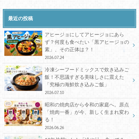
最近の投稿
アヒージョにしてアヒージョにあら
ず？何度も食べたい「黒アヒージョの
素」、その正体は？！
2026.07.24
冷凍シーフードミックスで炊き込みご
飯！不思議すぎる美味しさに震えた
「究極の海鮮炊き込みご飯」
2026.07.10
昭和の焼肉店から令和の家庭へ。原点
「焼肉一番」が今、新しく生まれ変わ
る！
2026.06.26