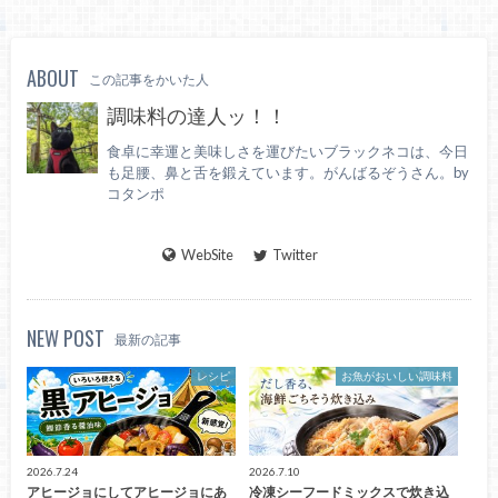
ABOUT
この記事をかいた人
調味料の達人ッ！！
食卓に幸運と美味しさを運びたいブラックネコは、今日
も足腰、鼻と舌を鍛えています。がんばるぞうさん。by
コタンポ
WebSite
Twitter
NEW POST
最新の記事
レシピ
お魚がおいしい調味料
2026.7.24
2026.7.10
アヒージョにしてアヒージョにあ
冷凍シーフードミックスで炊き込