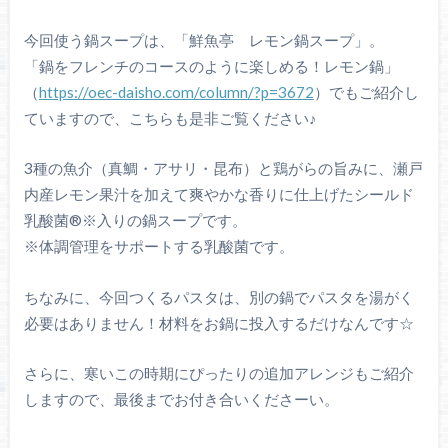
今回使う鍋スープは、「鮮魚亭 レモン鍋スープ」。
「鍋をフレンチのコースのように楽しめる！レモン鍋」
（
https://oec-daisho.com/column/?p=3672
）でもご紹介し
ていますので、こちらも是非ご覧ください♪
3種の魚介（真鯛・アサリ・昆布）と鶏がらの旨みに、瀬戸
内産レモン果汁を加えて爽やかな香りに仕上げたシールド
乳酸菌®※入りの鍋スープです。
※体調管理をサポートする乳酸菌です。
ちなみに、今回つくるパスタは、別の鍋でパスタを湯がく
必要はありません！材料をお鍋に投入するだけなんです☆
さらに、寒いこの時期にぴったりの追加アレンジもご紹介
しますので、最後までお付き合いくださーい。