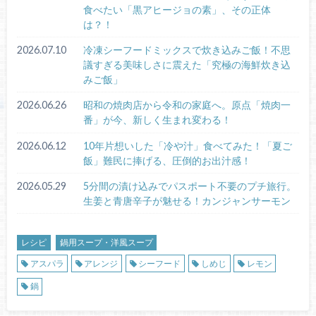
食べたい「黒アヒージョの素」、その正体
は？！
2026.07.10
冷凍シーフードミックスで炊き込みご飯！不思
議すぎる美味しさに震えた「究極の海鮮炊き込
みご飯」
2026.06.26
昭和の焼肉店から令和の家庭へ。原点「焼肉一
番」が今、新しく生まれ変わる！
2026.06.12
10年片想いした「冷や汁」食べてみた！「夏ご
飯」難民に捧げる、圧倒的お出汁感！
2026.05.29
5分間の漬け込みでパスポート不要のプチ旅行。
生姜と青唐辛子が魅せる！カンジャンサーモン
レシピ
鍋用スープ・洋風スープ
アスパラ
アレンジ
シーフード
しめじ
レモン
鍋