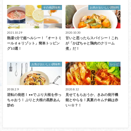
その他調味料
お肉がおいしい調味料
2021.10.29
2020.10.30
熱湯1分で超ヘルシー！「オートミ
甘いと思ったらスパイシー！これ
ールｄｅリゾット」簡単トッピン
が「かぼちゃと鶏肉のクリーム
グ10選！
煮」だ！
お魚がおいしい調味料
レシピ
2018.2.9
2020.8.12
逆転の発想！ ●●で ぶり大根を作っ
見せてもらおうか、きみの発汗機
ちゃおう！ ぶりと大根の黒酢あん
能とやらを！真夏のキムチ鍋は赤
炒め
い○☆？！