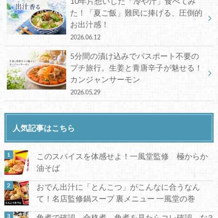
10年片想いした「冷や汁」食べてみ
た！「夏ご飯」難民に捧げる、圧倒的
お出汁感！
2026.06.12
5分間の漬け込みでパスポート不要の
プチ旅行。生姜と青唐辛子が魅せる！
カンジャンサーモン
2026.05.29
人気記事はこちら
このスパイスを体感せよ！一風堂監修 極からか
油そば
おでん出汁に「とんこつ」がこんなに合うなん
て！名店監修鍋スープ 裏メニュー 一風堂の巻
角煮で確認、合格煮。角煮を見たらコレ確認、な3