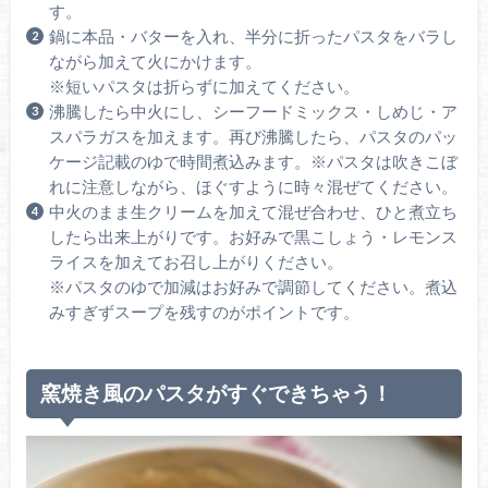
す。
鍋に本品・バターを入れ、半分に折ったパスタをバラし
ながら加えて火にかけます。
※短いパスタは折らずに加えてください。
沸騰したら中火にし、シーフードミックス・しめじ・ア
スパラガスを加えます。再び沸騰したら、パスタのパッ
ケージ記載のゆで時間煮込みます。※パスタは吹きこぼ
れに注意しながら、ほぐすように時々混ぜてください。
中火のまま生クリームを加えて混ぜ合わせ、ひと煮立ち
したら出来上がりです。お好みで黒こしょう・レモンス
ライスを加えてお召し上がりください。
※パスタのゆで加減はお好みで調節してください。煮込
みすぎずスープを残すのがポイントです。
窯焼き風のパスタがすぐできちゃう！