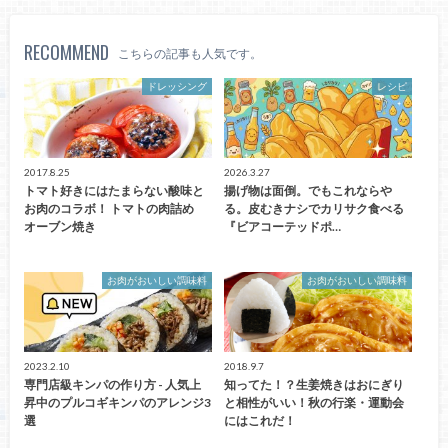
RECOMMEND
こちらの記事も人気です。
ドレッシング
レシピ
2017.8.25
2026.3.27
トマト好きにはたまらない酸味と
揚げ物は面倒。でもこれならや
お肉のコラボ！ トマトの肉詰め
る。皮むきナシでカリサク食べる
オーブン焼き
『ビアコーテッドポ…
お肉がおいしい調味料
お肉がおいしい調味料
2023.2.10
2018.9.7
専門店級キンパの作り方 - 人気上
知ってた！？生姜焼きはおにぎり
昇中のプルコギキンパのアレンジ3
と相性がいい！秋の行楽・運動会
選
にはこれだ！