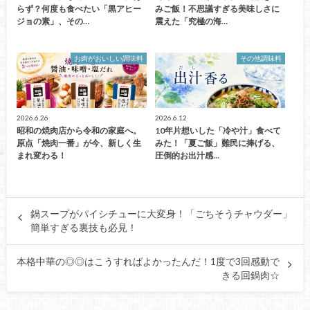
らず？何度も食べたい「黒アヒー
みご飯！不思議すぎる美味しさに
ジョの素」、その…
震えた「究極の海…
お肉がおいしい調味料
その他調味料
2026.6.26
2026.6.12
昭和の焼肉店から令和の家庭へ。
10年片想いした「冷や汁」食べて
原点「焼肉一番」が今、新しく生
みた！「夏ご飯」難民に捧げる、
まれ変わる！
圧倒的お出汁感…
鍋スープがパイシチューに大変身！「ごちそうチャウダー」
簡単すぎる裏技も必見！
本格中華の◎◎はこうすればよかったんだ！1度で3回感動で
きる回鍋肉☆