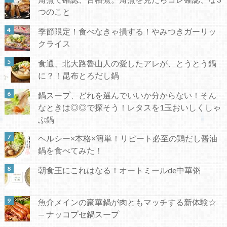
つのこと
季節限定！食べなきゃ損する！やみつきガーリッ
クライス
食通、北大路魯山人の愛したアレが、とうとう鍋
に？！昆布とろだし鍋
鍋スープ、どれを選んでいいか分からない！そん
なときは◎◎で探そう！レタスを1玉おいしくしゃ
ぶ鍋
ヘルシー×本格×簡単！リピート必至の鶏だし醤油
鍋を食べてみた！
朝食王にこれはなる！オートミールde中華粥
魚介メインの豪華鍋が肉ともマッチする新体験☆
— ナッコプセ鍋スープ