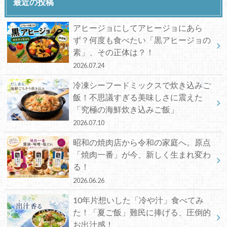
最近の投稿
アヒージョにしてアヒージョにあら
ず？何度も食べたい「黒アヒージョの
素」、その正体は？！
2026.07.24
冷凍シーフードミックスで炊き込みご
飯！不思議すぎる美味しさに震えた
「究極の海鮮炊き込みご飯」
2026.07.10
昭和の焼肉店から令和の家庭へ。原点
「焼肉一番」が今、新しく生まれ変わ
る！
2026.06.26
10年片想いした「冷や汁」食べてみ
た！「夏ご飯」難民に捧げる、圧倒的
お出汁感！