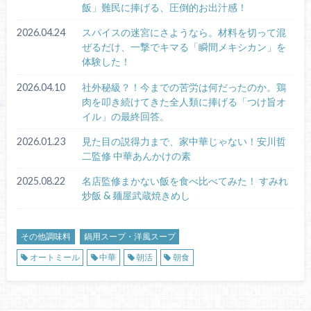
飯」難民に捧げる、圧倒的お出汁感！
2026.04.24
スパイスの迷宮にさようなら。材料を切って混
ぜるだけ、一撃でキマる「瞬間メキシカン」を
体験した！
2026.04.10
社外秘級？！今までの苦労は何だったのか。鶏
肉を叩き続けてきた全人類に捧げる「つけ旨オ
イル」の最終回答。
2026.01.23
見た目の説得力まで、家中華じゃない！安川哲
二監修 中華あんかけの素
2025.08.22
名店監修まかない飯を食べ比べてみた！ すみれ
炒飯 & 麺屋武蔵焼きめし
その他調味料
鍋用スープ・洋風スープ
オートミール
中華
朝活
朝食