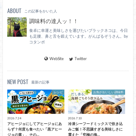
ABOUT
この記事をかいた人
調味料の達人ッ！！
食卓に幸運と美味しさを運びたいブラックネコは、今日
も足腰、鼻と舌を鍛えています。がんばるぞうさん。by
コタンポ
WebSite
Twitter
NEW POST
最新の記事
レシピ
お魚がおいしい調味料
2026.7.24
2026.7.10
アヒージョにしてアヒージョにあ
冷凍シーフードミックスで炊き込
らず？何度も食べたい「黒アヒー
みご飯！不思議すぎる美味しさに
ジョの素」、その…
震えた「究極の海…