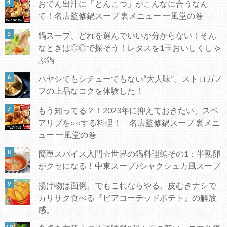
おでん出汁に「とんこつ」がこんなに合うなん
て！名店監修鍋スープ 裏メニュー 一風堂の巻
鍋スープ、どれを選んでいいか分からない！そん
なときは◎◎で探そう！レタスを1玉おいしくしゃ
ぶ鍋
ハヤシでもシチューでもない“大人味”。ストロガノ
フの上品なコクを体験した！
もう知ってる？！2023年に抑えておきたい、スペ
アリブを○○する料理！ 名店監修鍋スープ 裏メニ
ュー 一風堂の巻
簡単スパイス入門☆世界の鍋料理編その1：半熟卵
がクセになる！中東スープ♪シャクシュカ風スープ
揚げ物は面倒。でもこれならやる。皮むきナシで
カリサク食べる『ビアコーテッドポテト』の解放
感。