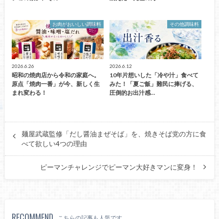
お肉がおいしい調味料
その他調味料
2026.6.26
2026.6.12
昭和の焼肉店から令和の家庭へ。
10年片想いした「冷や汁」食べて
原点「焼肉一番」が今、新しく生
みた！「夏ご飯」難民に捧げる、
まれ変わる！
圧倒的お出汁感…
麺屋武蔵監修「だし醤油まぜそば」を、焼きそば党の方に食
べて欲しい4つの理由
ピーマンチャレンジでピーマン大好きマンに変身！
RECOMMEND
こちらの記事も人気です。