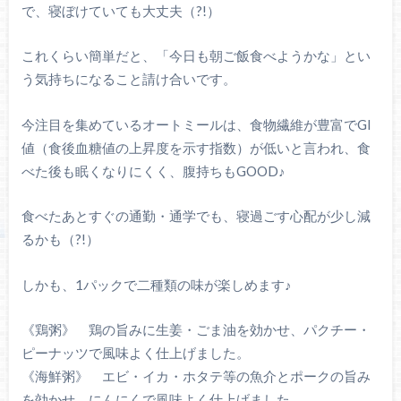
で、寝ぼけていても大丈夫（?!）
これくらい簡単だと、「今日も朝ご飯食べようかな」とい
う気持ちになること請け合いです。
今注目を集めているオートミールは、食物繊維が豊富でGI
値（食後血糖値の上昇度を示す指数）が低いと言われ、食
べた後も眠くなりにくく、腹持ちもGOOD♪
食べたあとすぐの通勤・通学でも、寝過ごす心配が少し減
るかも（?!）
しかも、1パックで二種類の味が楽しめます♪
《鶏粥》 鶏の旨みに生姜・ごま油を効かせ、パクチー・
ピーナッツで風味よく仕上げました。
《海鮮粥》 エビ・イカ・ホタテ等の魚介とポークの旨み
を効かせ、にんにくで風味よく仕上げました。