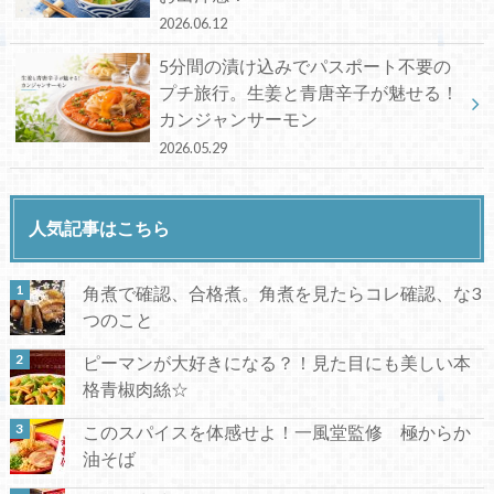
2026.06.12
5分間の漬け込みでパスポート不要の
プチ旅行。生姜と青唐辛子が魅せる！
カンジャンサーモン
2026.05.29
人気記事はこちら
角煮で確認、合格煮。角煮を見たらコレ確認、な3
つのこと
ピーマンが大好きになる？！見た目にも美しい本
格青椒肉絲☆
このスパイスを体感せよ！一風堂監修 極からか
油そば