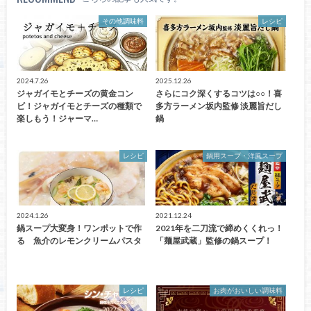
その他調味料
レシピ
2024.7.26
2025.12.26
ジャガイモとチーズの黄金コン
さらにコク深くするコツは○○！喜
ビ！ジャガイモとチーズの種類で
多方ラーメン坂内監修 淡麗旨だし
楽しもう！ジャーマ…
鍋
レシピ
鍋用スープ・洋風スープ
2024.1.26
2021.12.24
鍋スープ大変身！ワンポットで作
2021年を二刀流で締めくくれっ！
る 魚介のレモンクリームパスタ
「麺屋武蔵」監修の鍋スープ！
レシピ
お肉がおいしい調味料