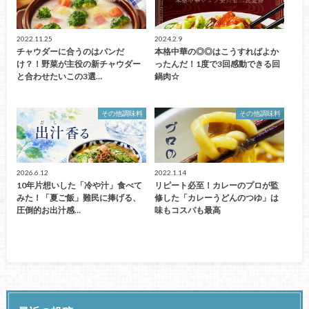
2022.11.25
2024.2.9
チャウダーに合うのはパンだ
本格中華の◎◎はこうすればよか
け？！野菜が主役の新チャウダー
ったんだ！1度で3回感動できる回
と合わせたいこの3選…
鍋肉☆
その他調味料
その他調味料
2026.6.12
2022.1.14
10年片想いした「冷や汁」食べて
リピート必至！カレーのプロが監
みた！「夏ご飯」難民に捧げる、
修した「カレーうどんのつゆ」は
圧倒的お出汁感…
味もコスパも最高