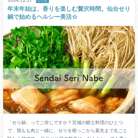
レシピ
年末年始は、香りを楽しむ贅沢時間。仙台せり
鍋で始めるヘルシー美活☆
「せり鍋」ってご存じですか？宮城の郷土料理のひとつ
で、鶏もも肉と一緒に、せりを根っこから葉先まで丸ごと