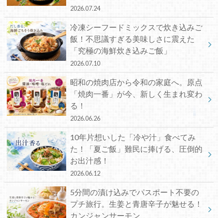
2026.07.24
冷凍シーフードミックスで炊き込みご
飯！不思議すぎる美味しさに震えた
「究極の海鮮炊き込みご飯」
2026.07.10
昭和の焼肉店から令和の家庭へ。原点
「焼肉一番」が今、新しく生まれ変わ
る！
2026.06.26
10年片想いした「冷や汁」食べてみ
た！「夏ご飯」難民に捧げる、圧倒的
お出汁感！
2026.06.12
5分間の漬け込みでパスポート不要の
プチ旅行。生姜と青唐辛子が魅せる！
カンジャンサーモン