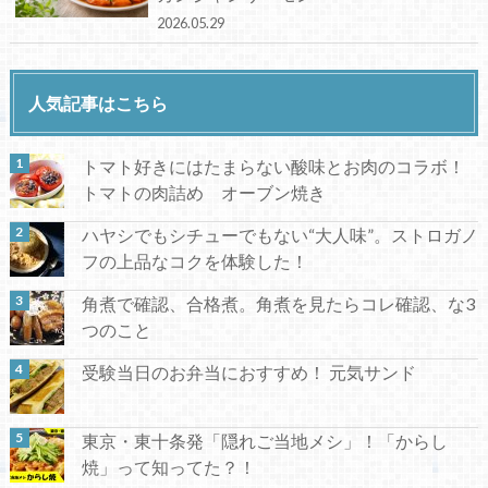
2026.05.29
人気記事はこちら
トマト好きにはたまらない酸味とお肉のコラボ！
トマトの肉詰め オーブン焼き
ハヤシでもシチューでもない“大人味”。ストロガノ
フの上品なコクを体験した！
角煮で確認、合格煮。角煮を見たらコレ確認、な3
つのこと
受験当日のお弁当におすすめ！ 元気サンド
東京・東十条発「隠れご当地メシ」！「からし
焼」って知ってた？！