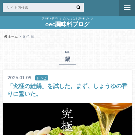
調味料や簡単レシピのことなら調味料ブログ
oec調味料ブログ
ホーム
タグ : 鍋
TAG
鍋
2026.01.09
レシピ
「究極の鮭鍋」を試した。まず、しょうゆの香
りに驚いた。