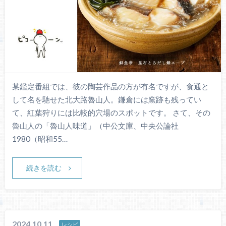
某鑑定番組では、彼の陶芸作品の方が有名ですが、食通と
して名を馳せた北大路魯山人。鎌倉には窯跡も残ってい
て、紅葉狩りには比較的穴場のスポットです。 さて、その
魯山人の「魯山人味道」（中公文庫、中央公論社
1980（昭和55…
続きを読む
2024.10.11
レシピ