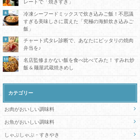
レートで「焼きすき」
冷凍シーフードミックスで炊き込みご飯！不思議
すぎる美味しさに震えた「究極の海鮮炊き込みご
飯」
チャート式タレ診断で、あなたにピッタリの焼肉
弁当を♪
名店監修まかない飯を食べ比べてみた！ すみれ炒
飯 & 麺屋武蔵焼きめし
カテゴリー
お肉がおいしい調味料
お魚がおいしい調味料
しゃぶしゃぶ・すきやき