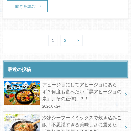
続きを読む
1
2
>
最近の投稿
アヒージョにしてアヒージョにあら
ず？何度も食べたい「黒アヒージョの
素」、その正体は？！
2026.07.24
冷凍シーフードミックスで炊き込みご
飯！不思議すぎる美味しさに震えた