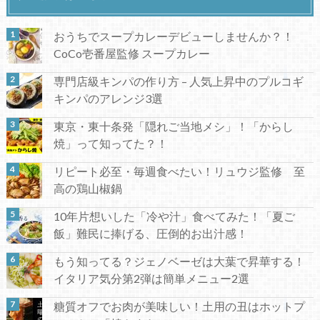
おうちでスープカレーデビューしませんか？！
CoCo壱番屋監修 スープカレー
専門店級キンパの作り方 – 人気上昇中のプルコギ
キンパのアレンジ3選
東京・東十条発「隠れご当地メシ」！「からし
焼」って知ってた？！
リピート必至・毎週食べたい！リュウジ監修 至
高の鶏山椒鍋
10年片想いした「冷や汁」食べてみた！「夏ご
飯」難民に捧げる、圧倒的お出汁感！
もう知ってる？ジェノベーゼは大葉で昇華する！
イタリア気分第2弾は簡単メニュー2選
糖質オフでお肉が美味しい！土用の丑はホットプ