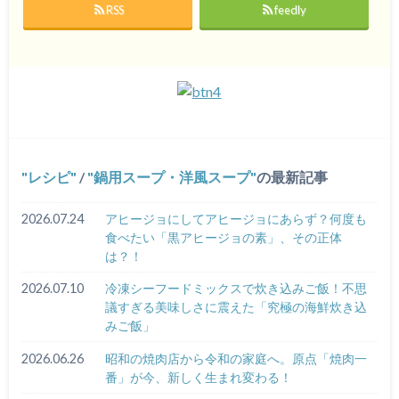
RSS
feedly
レシピ
/
鍋用スープ・洋風スープ
の最新記事
2026.07.24
アヒージョにしてアヒージョにあらず？何度も
食べたい「黒アヒージョの素」、その正体
は？！
2026.07.10
冷凍シーフードミックスで炊き込みご飯！不思
議すぎる美味しさに震えた「究極の海鮮炊き込
みご飯」
2026.06.26
昭和の焼肉店から令和の家庭へ。原点「焼肉一
番」が今、新しく生まれ変わる！