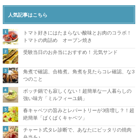
人気記事はこちら
トマト好きにはたまらない酸味とお肉のコラボ！
トマトの肉詰め オーブン焼き
受験当日のお弁当におすすめ！ 元気サンド
角煮で確認、合格煮。角煮を見たらコレ確認、な3
つのこと
ボッチ鍋でも寂しくない！超簡単な一人暮らしの
強い味方「ミルフィーユ鍋」
春キャベツの旨みとレパートリーが3倍増し？！超
絶簡単「ぱくぱくキャベツ」
チャート式タレ診断で、あなたにピッタリの焼肉
弁当を♪