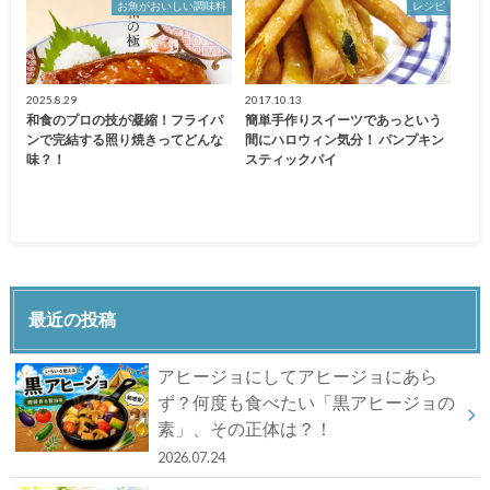
お魚がおいしい調味料
レシピ
2025.8.29
2017.10.13
和食のプロの技が凝縮！フライパ
簡単手作りスイーツであっという
ンで完結する照り焼きってどんな
間にハロウィン気分！ パンプキン
味？！
スティックパイ
最近の投稿
アヒージョにしてアヒージョにあら
ず？何度も食べたい「黒アヒージョの
素」、その正体は？！
2026.07.24