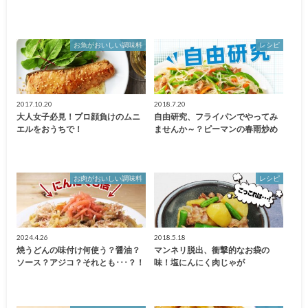
お魚がおいしい調味料
レシピ
2017.10.20
2018.7.20
大人女子必見！プロ顔負けのムニ
自由研究、フライパンでやってみ
エルをおうちで！
ませんか～？ピーマンの春雨炒め
お肉がおいしい調味料
レシピ
2024.4.26
2018.5.18
焼うどんの味付け何使う？醤油？
マンネリ脱出、衝撃的なお袋の
ソース？アジコ？それとも･･･？！
味！塩にんにく肉じゃが