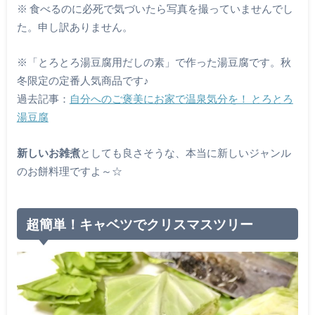
※ 食べるのに必死で気づいたら写真を撮っていませんでし
た。申し訳ありません。
※「とろとろ湯豆腐用だしの素」で作った湯豆腐です。秋
冬限定の定番人気商品です♪
過去記事：
自分へのご褒美にお家で温泉気分を！ とろとろ
湯豆腐
新しいお雑煮
としても良さそうな、本当に新しいジャンル
のお餅料理ですよ～☆
超簡単！キャベツでクリスマスツリー