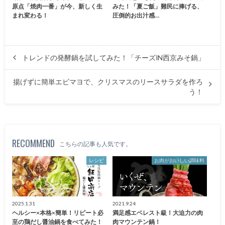
原点「焼肉一番」が今、新しく生
みた！「夏ご飯」難民に捧げる、
まれ変わる！
圧倒的お出汁感…
トレンドの発酵鍋を試してみた！「チーズIN西京みそ鍋」
揚げずに簡単エビマヨで、クリスマスのリースサラダを作ろ
う！
RECOMMEND
こちらの記事も人気です。
レシピ
お肉がおいしい調味料
2025.1.31
2021.9.24
ヘルシー×本格×簡単！リピート必
満足感エベレスト級！大迫力の肉
至の鶏だし醤油鍋を食べてみた！
肉マウンテン鍋！