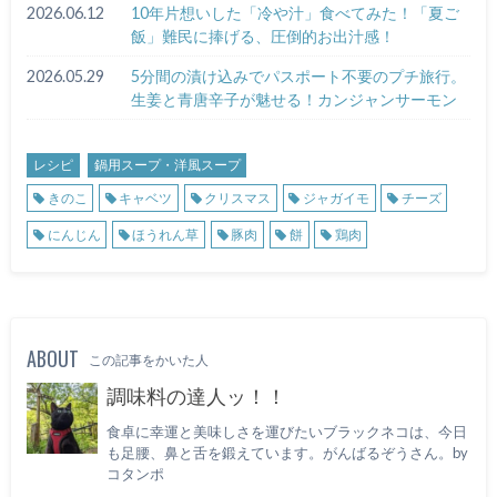
2026.06.12
10年片想いした「冷や汁」食べてみた！「夏ご
飯」難民に捧げる、圧倒的お出汁感！
2026.05.29
5分間の漬け込みでパスポート不要のプチ旅行。
生姜と青唐辛子が魅せる！カンジャンサーモン
レシピ
鍋用スープ・洋風スープ
きのこ
キャベツ
クリスマス
ジャガイモ
チーズ
にんじん
ほうれん草
豚肉
餅
鶏肉
ABOUT
この記事をかいた人
調味料の達人ッ！！
食卓に幸運と美味しさを運びたいブラックネコは、今日
も足腰、鼻と舌を鍛えています。がんばるぞうさん。by
コタンポ