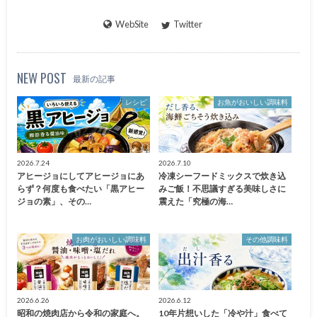
WebSite
Twitter
NEW POST
最新の記事
レシピ
お魚がおいしい調味料
2026.7.24
2026.7.10
アヒージョにしてアヒージョにあ
冷凍シーフードミックスで炊き込
らず？何度も食べたい「黒アヒー
みご飯！不思議すぎる美味しさに
ジョの素」、その…
震えた「究極の海…
お肉がおいしい調味料
その他調味料
2026.6.26
2026.6.12
昭和の焼肉店から令和の家庭へ。
10年片想いした「冷や汁」食べて