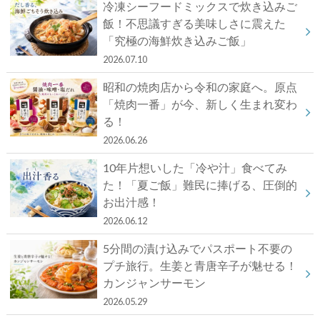
冷凍シーフードミックスで炊き込みご
飯！不思議すぎる美味しさに震えた
「究極の海鮮炊き込みご飯」
2026.07.10
昭和の焼肉店から令和の家庭へ。原点
「焼肉一番」が今、新しく生まれ変わ
る！
2026.06.26
10年片想いした「冷や汁」食べてみ
た！「夏ご飯」難民に捧げる、圧倒的
お出汁感！
2026.06.12
5分間の漬け込みでパスポート不要の
プチ旅行。生姜と青唐辛子が魅せる！
カンジャンサーモン
2026.05.29