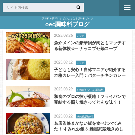
調味料や簡単レシピのことなら調味料ブログ
oec調味料ブログ
2025.09.26
レシピ
魚介メインの豪華鍋が肉ともマッチす
る新体験☆— ナッコプセ鍋スープ
2025.09.12
レシピ
子どもも安心！自称マニアが紹介する
本格カレー入門：バターチキンカレー
2025.08.29
お魚がおいしい調味料
和食のプロの技が凝縮！フライパンで
完結する照り焼きってどんな味？！
2025.08.22
その他調味料
名店監修まかない飯を食べ比べてみ
た！ すみれ炒飯 & 麺屋武蔵焼きめし