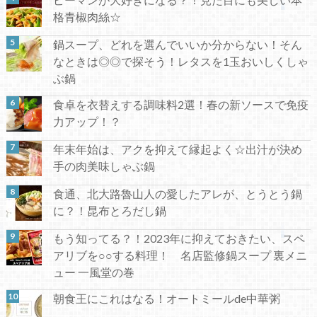
格青椒肉絲☆
鍋スープ、どれを選んでいいか分からない！そん
なときは◎◎で探そう！レタスを1玉おいしくしゃ
ぶ鍋
食卓を衣替えする調味料2選！春の新ソースで免疫
力アップ！？
年末年始は、アクを抑えて縁起よく☆出汁が決め
手の肉美味しゃぶ鍋
食通、北大路魯山人の愛したアレが、とうとう鍋
に？！昆布とろだし鍋
もう知ってる？！2023年に抑えておきたい、スペ
アリブを○○する料理！ 名店監修鍋スープ 裏メニ
ュー 一風堂の巻
朝食王にこれはなる！オートミールde中華粥