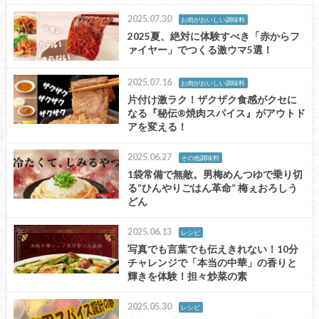
2025.07.30
お肉がおいしい調味料
2025夏、絶対に体験すべき「赤からフ
ァイヤー」でつくる激ウマ5選！
2025.07.16
お肉がおいしい調味料
片付け激ラク！ザクザク食感がクセに
なる『秘伝®焼肉スパイス』がアウトド
アを変える！
2025.06.27
その他調味料
1袋常備で無敵。男梅めんつゆで乗り切
る“ひんやりごはん革命” 梅ぇおろしう
どん
2025.06.13
レシピ
写真でも言葉でも伝えきれない！10分
チャレンジで「本当の中華」の香りと
輝きを体験！担々炒菜の素
2025.05.30
レシピ