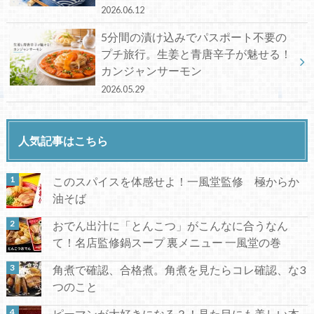
2026.06.12
5分間の漬け込みでパスポート不要の
プチ旅行。生姜と青唐辛子が魅せる！
カンジャンサーモン
2026.05.29
人気記事はこちら
このスパイスを体感せよ！一風堂監修 極からか
油そば
おでん出汁に「とんこつ」がこんなに合うなん
て！名店監修鍋スープ 裏メニュー 一風堂の巻
角煮で確認、合格煮。角煮を見たらコレ確認、な3
つのこと
ピーマンが大好きになる？！見た目にも美しい本