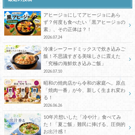
アヒージョにしてアヒージョにあら
ず？何度も食べたい「黒アヒージョの
素」、その正体は？！
2026.07.24
冷凍シーフードミックスで炊き込みご
飯！不思議すぎる美味しさに震えた
「究極の海鮮炊き込みご飯」
2026.07.10
昭和の焼肉店から令和の家庭へ。原点
「焼肉一番」が今、新しく生まれ変わ
る！
2026.06.26
10年片想いした「冷や汁」食べてみ
た！「夏ご飯」難民に捧げる、圧倒的
お出汁感！