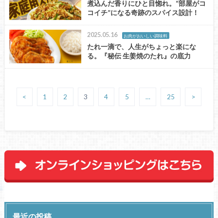
煮込んだ香りにひと目惚れ。“部屋がコ
コイチ”になる奇跡のスパイス設計！
2025.05.16
お肉がおいしい調味料
たれ一滴で、人生がちょっと楽にな
る。『秘伝 生姜焼のたれ』の底力
<
1
2
3
4
5
…
25
>
最近の投稿