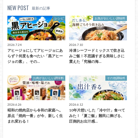
NEW POST
最新の記事
レシピ
お魚がおいしい調味料
2026.7.24
2026.7.10
アヒージョにしてアヒージョにあ
冷凍シーフードミックスで炊き込
らず？何度も食べたい「黒アヒー
みご飯！不思議すぎる美味しさに
ジョの素」、その…
震えた「究極の海…
お肉がおいしい調味料
その他調味料
2026.6.26
2026.6.12
昭和の焼肉店から令和の家庭へ。
10年片想いした「冷や汁」食べて
原点「焼肉一番」が今、新しく生
みた！「夏ご飯」難民に捧げる、
まれ変わる！
圧倒的お出汁感…