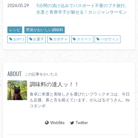
2026.05.29
5分間の漬け込みでパスポート不要のプチ旅行。
生姜と青唐辛子が魅せる！カンジャンサーモン
レシピ
野菜がおいしい調味料
おやつ
お菓子
カボチャ
スイーツ
ハロウィン
ABOUT
この記事をかいた人
調味料の達人ッ！！
食卓に幸運と美味しさを運びたいブラックネコは、今日
も足腰、鼻と舌を鍛えています。がんばるぞうさん。by
コタンポ
WebSite
Twitter