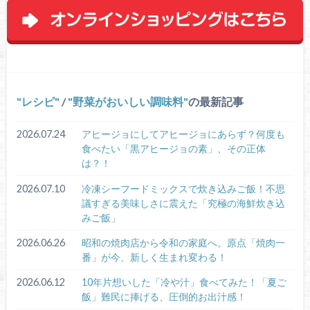
レシピ
/
野菜がおいしい調味料
の最新記事
2026.07.24
アヒージョにしてアヒージョにあらず？何度も
食べたい「黒アヒージョの素」、その正体
は？！
2026.07.10
冷凍シーフードミックスで炊き込みご飯！不思
議すぎる美味しさに震えた「究極の海鮮炊き込
みご飯」
2026.06.26
昭和の焼肉店から令和の家庭へ。原点「焼肉一
番」が今、新しく生まれ変わる！
2026.06.12
10年片想いした「冷や汁」食べてみた！「夏ご
飯」難民に捧げる、圧倒的お出汁感！