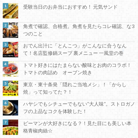
受験当日のお弁当におすすめ！ 元気サンド
角煮で確認、合格煮。角煮を見たらコレ確認、な3
つのこと
おでん出汁に「とんこつ」がこんなに合うなん
て！名店監修鍋スープ 裏メニュー 一風堂の巻
トマト好きにはたまらない酸味とお肉のコラボ！
トマトの肉詰め オーブン焼き
東京・東十条発「隠れご当地メシ」！「からし
焼」って知ってた？！
ハヤシでもシチューでもない“大人味”。ストロガノ
フの上品なコクを体験した！
ピーマンが大好きになる？！見た目にも美しい本
格青椒肉絲☆