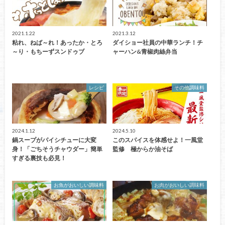
2021.1.22
2021.3.12
粘れ、ねば～れ！あったか・とろ
ダイショー社員の中華ランチ！チ
～り・もちーずスンドゥブ
ャーハン&青椒肉絲弁当
レシピ
その他調味料
2024.1.12
2024.5.10
鍋スープがパイシチューに大変
このスパイスを体感せよ！一風堂
身！「ごちそうチャウダー」簡単
監修 極からか油そば
すぎる裏技も必見！
お魚がおいしい調味料
お肉がおいしい調味料