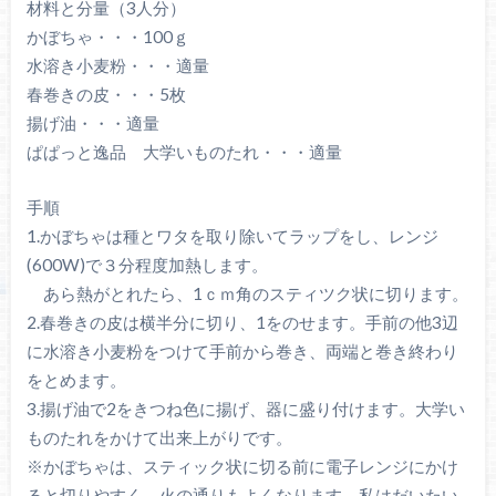
材料と分量（3人分）
かぼちゃ・・・100ｇ
水溶き小麦粉・・・適量
春巻きの皮・・・5枚
揚げ油・・・適量
ぱぱっと逸品 大学いものたれ・・・適量
手順
1.かぼちゃは種とワタを取り除いてラップをし、レンジ
(600W)で３分程度加熱します。
あら熱がとれたら、1ｃｍ角のスティツク状に切ります。
2.春巻きの皮は横半分に切り、1をのせます。手前の他3辺
に水溶き小麦粉をつけて手前から巻き、両端と巻き終わり
をとめます。
3.揚げ油で2をきつね色に揚げ、器に盛り付けます。大学い
ものたれをかけて出来上がりです。
※かぼちゃは、スティック状に切る前に電子レンジにかけ
ると切りやすく、火の通りもよくなります。私はだいたい