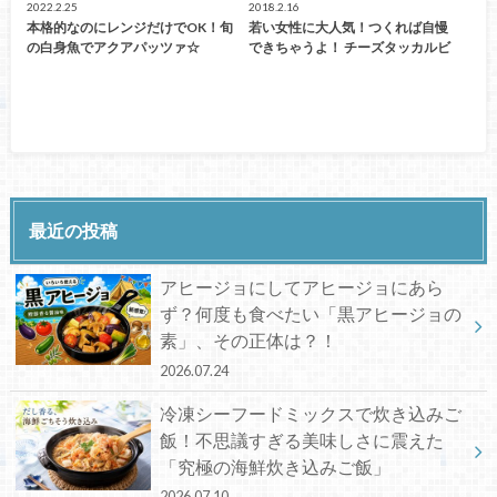
2022.2.25
2018.2.16
本格的なのにレンジだけでOK！旬
若い女性に大人気！つくれば自慢
の白身魚でアクアパッツァ☆
できちゃうよ！ チーズタッカルビ
最近の投稿
アヒージョにしてアヒージョにあら
ず？何度も食べたい「黒アヒージョの
素」、その正体は？！
2026.07.24
冷凍シーフードミックスで炊き込みご
飯！不思議すぎる美味しさに震えた
「究極の海鮮炊き込みご飯」
2026.07.10