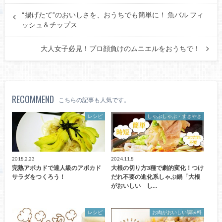
“揚げたて”のおいしさを、おうちでも簡単に！ 魚バル フィ
ッシュ＆チップス
大人女子必見！プロ顔負けのムニエルをおうちで！
RECOMMEND
こちらの記事も人気です。
レシピ
しゃぶしゃぶ・すきやき
2018.2.23
2024.11.8
完熟アボカドで達人級のアボカド
大根の切り方3種で劇的変化！つけ
サラダをつくろう！
だれ不要の進化系しゃぶ鍋「大根
がおいしい し…
レシピ
お肉がおいしい調味料