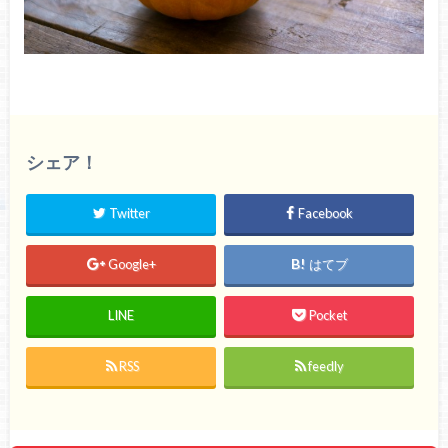
シェア！
Twitter
Facebook
Google+
はてブ
LINE
Pocket
RSS
feedly