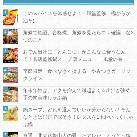
このスパイスを体感せよ！一風堂監修 極からか
油そば
角煮で確認、合格煮。角煮を見たらコレ確認、な3
つのこと
おでん出汁に「とんこつ」がこんなに合うなん
て！名店監修鍋スープ 裏メニュー 一風堂の巻
季節限定！食べなきゃ損する！やみつきガーリッ
クライス
年末年始は、アクを抑えて縁起よく☆出汁が決め
手の肉美味しゃぶ鍋
鍋スープ、どれを選んでいいか分からない！そん
なときは◎◎で探そう！レタスを1玉おいしくしゃ
ぶ鍋
食通、北大路魯山人の愛したアレが、とうとう鍋