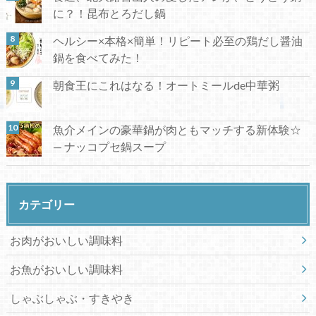
に？！昆布とろだし鍋
ヘルシー×本格×簡単！リピート必至の鶏だし醤油
鍋を食べてみた！
朝食王にこれはなる！オートミールde中華粥
魚介メインの豪華鍋が肉ともマッチする新体験☆
— ナッコプセ鍋スープ
カテゴリー
お肉がおいしい調味料
お魚がおいしい調味料
しゃぶしゃぶ・すきやき