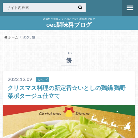
調味料や簡単レシピのことなら調味料ブログ
oec調味料ブログ
ホーム
タグ : 餅
TAG
餅
2022.12.09
レシピ
クリスマス料理の新定番☆いとしの鶏鍋 鶏野
菜ポタージュ仕立て