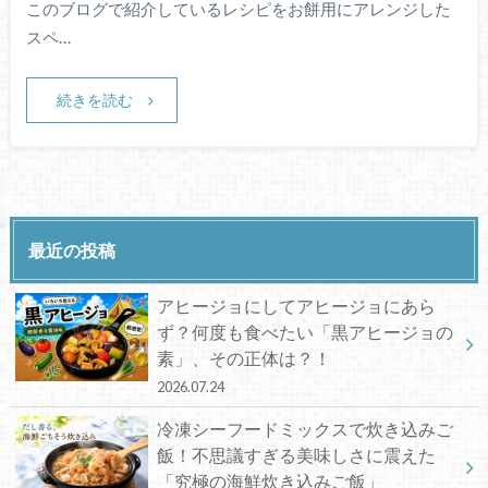
このブログで紹介しているレシピをお餅用にアレンジした
スペ…
続きを読む
最近の投稿
アヒージョにしてアヒージョにあら
ず？何度も食べたい「黒アヒージョの
素」、その正体は？！
2026.07.24
冷凍シーフードミックスで炊き込みご
飯！不思議すぎる美味しさに震えた
「究極の海鮮炊き込みご飯」