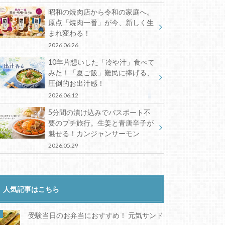
昭和の焼肉店から令和の家庭へ。
原点「焼肉一番」が今、新しく生
まれ変わる！
2026.06.26
10年片想いした「冷や汁」食べて
みた！「夏ご飯」難民に捧げる、
圧倒的お出汁感！
2026.06.12
5分間の漬け込みでパスポート不
要のプチ旅行。生姜と青唐辛子が
魅せる！カンジャンサーモン
2026.05.29
人気記事はこちら
受験当日のお弁当におすすめ！ 元気サンド