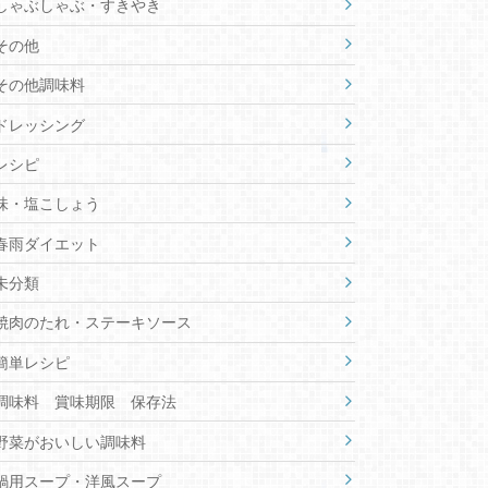
しゃぶしゃぶ・すきやき
その他
その他調味料
ドレッシング
レシピ
味・塩こしょう
春雨ダイエット
未分類
焼肉のたれ・ステーキソース
簡単レシピ
調味料 賞味期限 保存法
野菜がおいしい調味料
鍋用スープ・洋風スープ