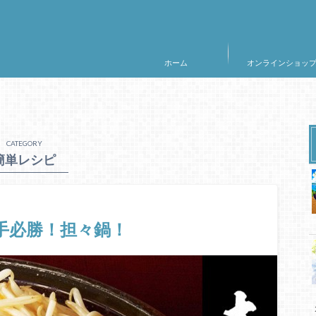
ホーム
オンラインショッ
CATEGORY
簡単レシピ
先手必勝！担々鍋！