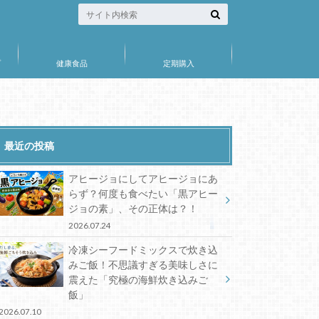
プ
健康食品
定期購入
最近の投稿
アヒージョにしてアヒージョにあ
らず？何度も食べたい「黒アヒー
ジョの素」、その正体は？！
2026.07.24
冷凍シーフードミックスで炊き込
みご飯！不思議すぎる美味しさに
震えた「究極の海鮮炊き込みご
飯」
2026.07.10