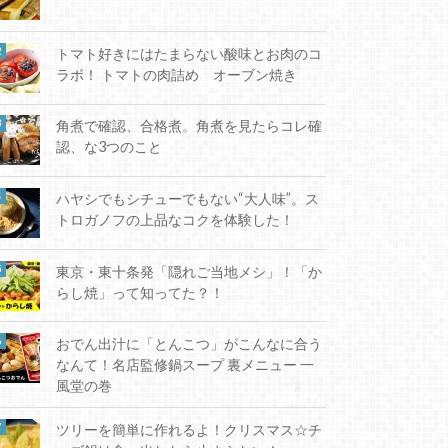
トマト好きにはたまらない酸味とお肉のコ
ラボ！ トマトの肉詰め オーブン焼き
角煮で確認、合格煮。角煮を見たらコレ確
認、な3つのこと
ハヤシでもシチューでもない“大人味”。ス
トロガノフの上品なコクを体験した！
東京・東十条発「隠れご当地メシ」！「か
らし焼」って知ってた？！
おでん出汁に「とんこつ」がこんなに合う
なんて！名店監修鍋スープ 裏メニュー 一
風堂の巻
ツリーを簡単に作れるよ！クリスマス☆チ