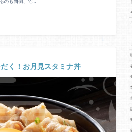
るのも面倒、で…
ゆだく！お月見スタミナ丼