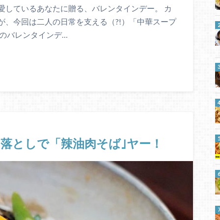
愛しているあなたに贈る、バレンタインデー。 カ
が、今回は二人の日常を支える（?!）「中華スープ
のバレンタインデ…
落としで「辣油肉そば｣ヤー！