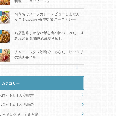
料理「チョッピーノ」
おうちでスープカレーデビューしません
か？！CoCo壱番屋監修 スープカレー
名店監修まかない飯を食べ比べてみた！ す
みれ炒飯 & 麺屋武蔵焼きめし
チャート式タレ診断で、あなたにピッタリ
の焼肉弁当を♪
カテゴリー
お肉がおいしい調味料
お魚がおいしい調味料
しゃぶしゃぶ・すきやき