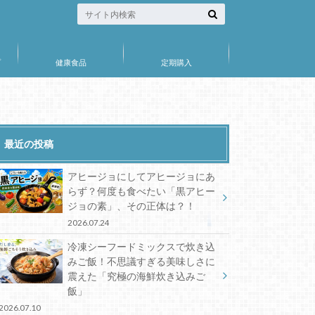
プ
健康食品
定期購入
最近の投稿
アヒージョにしてアヒージョにあ
らず？何度も食べたい「黒アヒー
ジョの素」、その正体は？！
2026.07.24
冷凍シーフードミックスで炊き込
みご飯！不思議すぎる美味しさに
震えた「究極の海鮮炊き込みご
飯」
2026.07.10