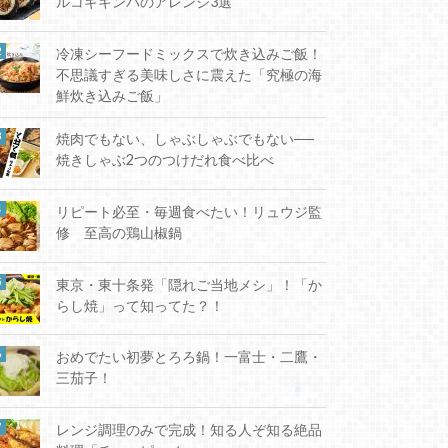
ルコギキンパのアレンジ3選
冷凍シーフードミックスで炊き込みご飯！
不思議すぎる美味しさに震えた「究極の海
鮮炊き込みご飯」
焼肉でもない、しゃぶしゃぶでもない──
焼きしゃぶ2つのつけだれ食べ比べ
リピート必至・毎週食べたい！リュウジ監
修 至高の鶏山椒鍋
東京・東十条発「隠れご当地メシ」！「か
らし焼」って知ってた？！
おめでたい初夢とろろ鍋！一富士・二鷹・
三茄子！
レンジ調理のみで完成！知る人ぞ知る絶品