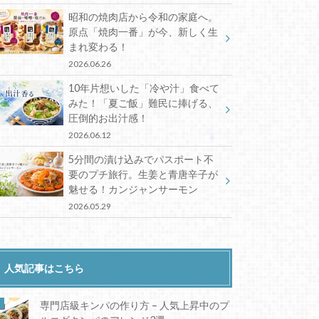
昭和の焼肉店から令和の家庭へ。
原点「焼肉一番」が今、新しく生
まれ変わる！
2026.06.26
10年片想いした「冷や汁」食べて
みた！「夏ご飯」難民に捧げる、
圧倒的お出汁感！
2026.06.12
5分間の漬け込みでパスポート不
要のプチ旅行。生姜と青唐辛子が
魅せる！カンジャンサーモン
2026.05.29
人気記事はこちら
専門店級キンパの作り方 – 人気上昇中のプ