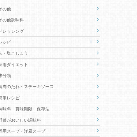
その他
その他調味料
ドレッシング
レシピ
味・塩こしょう
春雨ダイエット
未分類
焼肉のたれ・ステーキソース
簡単レシピ
調味料 賞味期限 保存法
野菜がおいしい調味料
鍋用スープ・洋風スープ