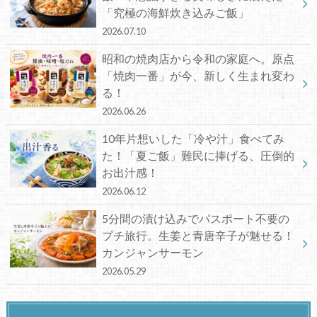
「究極の海鮮炊き込みご飯」
2026.07.10
昭和の焼肉店から令和の家庭へ。原点
「焼肉一番」が今、新しく生まれ変わ
る！
2026.06.26
10年片想いした「冷や汁」食べてみ
た！「夏ご飯」難民に捧げる、圧倒的
お出汁感！
2026.06.12
5分間の漬け込みでパスポート不要の
プチ旅行。生姜と青唐辛子が魅せる！
カンジャンサーモン
2026.05.29