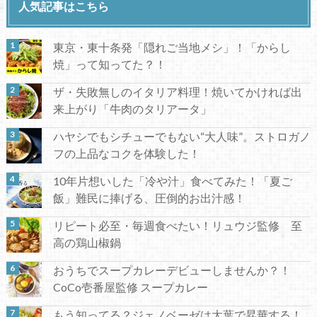
人気記事はこちら
東京・東十条発「隠れご当地メシ」！「からし
焼」って知ってた？！
ザ・失敗無しのイタリア料理！焼いてかければ出
来上がり「牛肉のタリアータ」
ハヤシでもシチューでもない“大人味”。ストロガノ
フの上品なコクを体験した！
10年片想いした「冷や汁」食べてみた！「夏ご
飯」難民に捧げる、圧倒的お出汁感！
リピート必至・毎週食べたい！リュウジ監修 至
高の鶏山椒鍋
おうちでスープカレーデビューしませんか？！
CoCo壱番屋監修 スープカレー
もう知ってる？ジェノベーゼは大葉で昇華する！