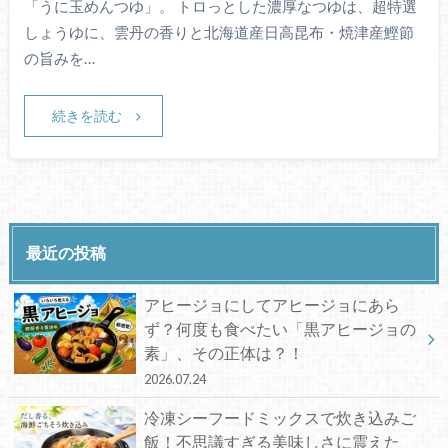
「うに玉めんつゆ」。 トロっとした濃厚なつゆは、超特選
しょうゆに、雲丹の香りと北海道産日高昆布・焼津産鰹節
の旨みを…
続きを読む
最近の投稿
アヒージョにしてアヒージョにあら
ず？何度も食べたい「黒アヒージョの
素」、その正体は？！
2026.07.24
冷凍シーフードミックスで炊き込みご
飯！不思議すぎる美味しさに震えた