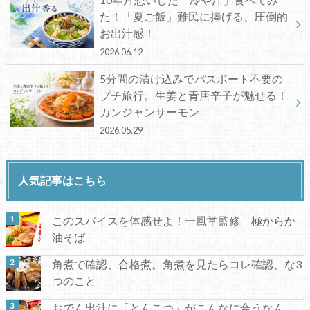
た！「夏ご飯」難民に捧げる、圧倒的
お出汁感！
2026.06.12
5分間の漬け込みでパスポート不要の
プチ旅行。生姜と青唐辛子が魅せる！
カンジャンサーモン
2026.05.29
人気記事はこちら
このスパイスを体感せよ！一風堂監修 極からか
油そば
角煮で確認、合格煮。角煮を見たらコレ確認、な3
つのこと
おでん出汁に「とんこつ」がこんなに合うなん