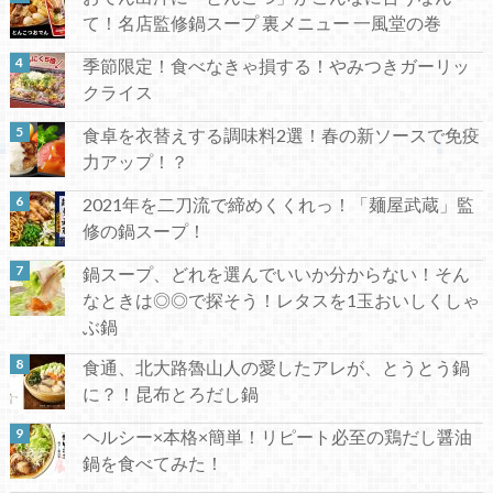
て！名店監修鍋スープ 裏メニュー 一風堂の巻
季節限定！食べなきゃ損する！やみつきガーリッ
クライス
食卓を衣替えする調味料2選！春の新ソースで免疫
力アップ！？
2021年を二刀流で締めくくれっ！「麺屋武蔵」監
修の鍋スープ！
鍋スープ、どれを選んでいいか分からない！そん
なときは◎◎で探そう！レタスを1玉おいしくしゃ
ぶ鍋
食通、北大路魯山人の愛したアレが、とうとう鍋
に？！昆布とろだし鍋
ヘルシー×本格×簡単！リピート必至の鶏だし醤油
鍋を食べてみた！