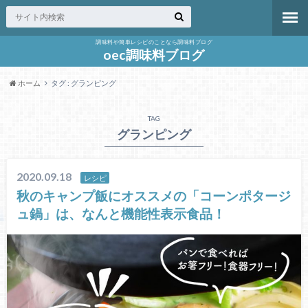
調味料や簡単レシピのことなら調味料ブログ
oec調味料ブログ
ホーム
タグ : グランピング
TAG
グランピング
2020.09.18
レシピ
秋のキャンプ飯にオススメの「コーンポタージ
ュ鍋」は、なんと機能性表示食品！