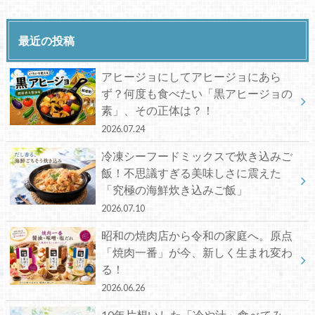
最近の投稿
アヒージョにしてアヒージョにあら
ず？何度も食べたい「黒アヒージョの
素」、その正体は？！
2026.07.24
冷凍シーフードミックスで炊き込みご
飯！不思議すぎる美味しさに震えた
「究極の海鮮炊き込みご飯」
2026.07.10
昭和の焼肉店から令和の家庭へ。原点
「焼肉一番」が今、新しく生まれ変わ
る！
2026.06.26
10年片想いした「冷や汁」食べてみ