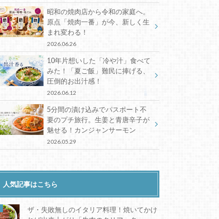
昭和の焼肉店から令和の家庭へ。
原点「焼肉一番」が今、新しく生
まれ変わる！
2026.06.26
10年片想いした「冷や汁」食べて
みた！「夏ご飯」難民に捧げる、
圧倒的お出汁感！
2026.06.12
5分間の漬け込みでパスポート不
要のプチ旅行。生姜と青唐辛子が
魅せる！カンジャンサーモン
2026.05.29
人気記事はこちら
ザ・失敗無しのイタリア料理！焼いてかけ