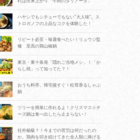
れば出来上がり「牛肉のタリアータ」
ハヤシでもシチューでもない“大人味”。ス
トロガノフの上品なコクを体験した！
リピート必至・毎週食べたい！リュウジ監
修 至高の鶏山椒鍋
東京・東十条発「隠れご当地メシ」！「か
らし焼」って知ってた？！
おうち料亭、帰宅後すぐ！松茸香るしゃぶ
鍋
ツリーを簡単に作れるよ！クリスマス☆チ
ーズ鍋は食べ出したら止まらない！
社外秘級？！今までの苦労は何だったの
か。鶏肉を叩き続けてきた全人類に捧げる