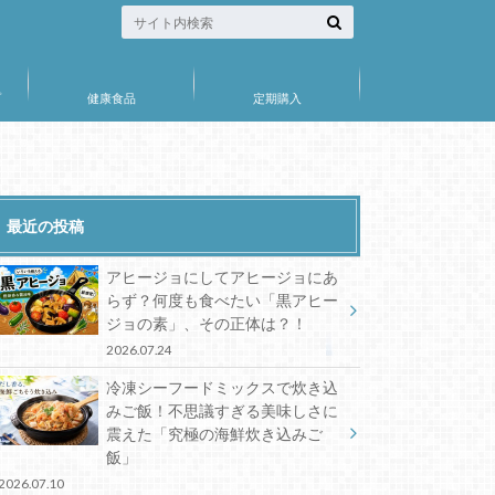
プ
健康食品
定期購入
最近の投稿
アヒージョにしてアヒージョにあ
らず？何度も食べたい「黒アヒー
ジョの素」、その正体は？！
2026.07.24
冷凍シーフードミックスで炊き込
みご飯！不思議すぎる美味しさに
震えた「究極の海鮮炊き込みご
飯」
2026.07.10