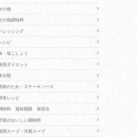
その他
その他調味料
ドレッシング
レシピ
味・塩こしょう
春雨ダイエット
未分類
焼肉のたれ・ステーキソース
簡単レシピ
調味料 賞味期限 保存法
野菜がおいしい調味料
鍋用スープ・洋風スープ