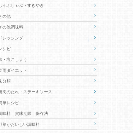
しゃぶしゃぶ・すきやき
その他
その他調味料
ドレッシング
レシピ
味・塩こしょう
春雨ダイエット
未分類
焼肉のたれ・ステーキソース
簡単レシピ
調味料 賞味期限 保存法
野菜がおいしい調味料