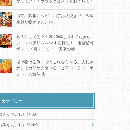
がっていく！サラッとビスクをおうちで！
山芋の鉄板レシピ、山芋鉄板焼きで、冷蔵
庫残り物チャレンジ！
もう知ってる？！2023年に抑えておきた
い、スペアリブを○○する料理！ 名店監修
鍋スープ 裏メニュー 一風堂の巻
揚げ物は面倒。でもこれならやる。皮むき
ナシでカリサク食べる『ビアコーテッドポ
テト』の解放感。
カテゴリー
お肉がおいしい調味料
お魚がおいしい調味料