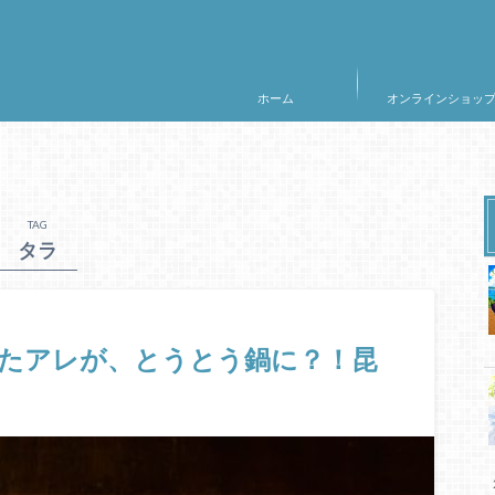
ホーム
オンラインショッ
TAG
タラ
したアレが、とうとう鍋に？！昆