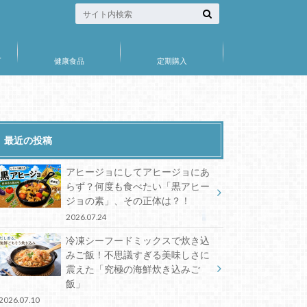
プ
健康食品
定期購入
最近の投稿
アヒージョにしてアヒージョにあ
らず？何度も食べたい「黒アヒー
ジョの素」、その正体は？！
2026.07.24
冷凍シーフードミックスで炊き込
みご飯！不思議すぎる美味しさに
震えた「究極の海鮮炊き込みご
飯」
2026.07.10