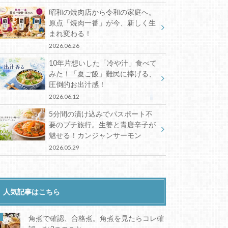
昭和の焼肉店から令和の家庭へ。
原点「焼肉一番」が今、新しく生
まれ変わる！
2026.06.26
10年片想いした「冷や汁」食べて
みた！「夏ご飯」難民に捧げる、
圧倒的お出汁感！
2026.06.12
5分間の漬け込みでパスポート不
要のプチ旅行。生姜と青唐辛子が
魅せる！カンジャンサーモン
2026.05.29
人気記事はこちら
角煮で確認、合格煮。角煮を見たらコレ確