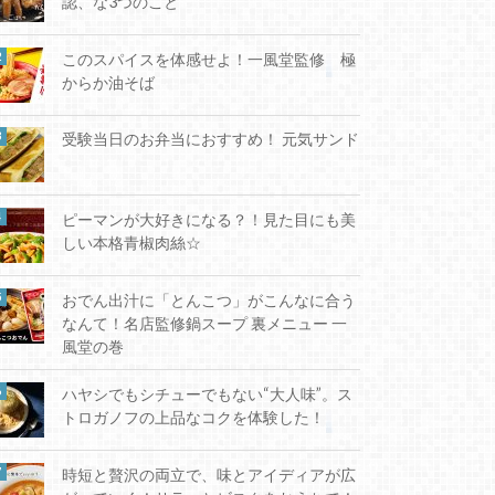
認、な3つのこと
このスパイスを体感せよ！一風堂監修 極
からか油そば
受験当日のお弁当におすすめ！ 元気サンド
ピーマンが大好きになる？！見た目にも美
しい本格青椒肉絲☆
おでん出汁に「とんこつ」がこんなに合う
なんて！名店監修鍋スープ 裏メニュー 一
風堂の巻
ハヤシでもシチューでもない“大人味”。ス
トロガノフの上品なコクを体験した！
時短と贅沢の両立で、味とアイディアが広