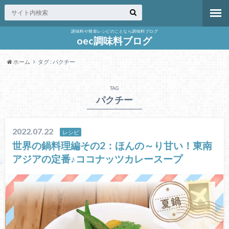
調味料や簡単レシピのことなら調味料ブログ
oec調味料ブログ
ホーム
タグ : パクチー
TAG
パクチー
2022.07.22
レシピ
世界の鍋料理編その2：ほんの～り甘い！東南
アジアの定番♪ココナッツカレースープ