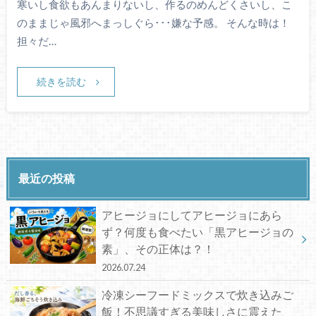
寒いし食欲もあんまりないし、作るのめんどくさいし、こ
のままじゃ風邪へまっしぐら･･･嫌な予感。 そんな時は！
担々だ…
続きを読む
最近の投稿
アヒージョにしてアヒージョにあら
ず？何度も食べたい「黒アヒージョの
素」、その正体は？！
2026.07.24
冷凍シーフードミックスで炊き込みご
飯！不思議すぎる美味しさに震えた