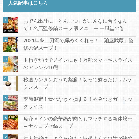
人気記事はこちら
おでん出汁に「とんこつ」がこんなに合うなん
て！名店監修鍋スープ 裏メニュー 一風堂の巻
2021年を二刀流で締めくくれっ！「麺屋武蔵」監
修の鍋スープ！
玉ねぎだけでメインにも！万能タマネギスライス
のアレンジ10選！
秒速カンタンおうち薬膳！切って煮るだけサムゲ
タンスープ
季節限定！食べなきゃ損する！やみつきガーリッ
クライス
魚介メインの豪華鍋が肉ともマッチする新体験☆
— ナッコプセ鍋スープ
年末年始は、アクを抑えて縁起よく☆出汁が決め