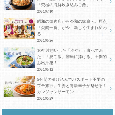
「究極の海鮮炊き込みご飯」
2026.07.10
昭和の焼肉店から令和の家庭へ。原点
「焼肉一番」が今、新しく生まれ変わ
る！
2026.06.26
10年片想いした「冷や汁」食べてみ
た！「夏ご飯」難民に捧げる、圧倒的
お出汁感！
2026.06.12
5分間の漬け込みでパスポート不要の
プチ旅行。生姜と青唐辛子が魅せる！
カンジャンサーモン
2026.05.29