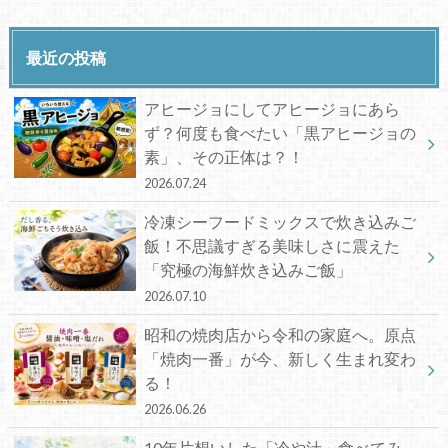
最近の投稿
アヒージョにしてアヒージョにあら
ず？何度も食べたい「黒アヒージョの
素」、その正体は？！
2026.07.24
冷凍シーフードミックスで炊き込みご
飯！不思議すぎる美味しさに震えた
「究極の海鮮炊き込みご飯」
2026.07.10
昭和の焼肉店から令和の家庭へ。原点
「焼肉一番」が今、新しく生まれ変わ
る！
2026.06.26
10年片想いした「冷や汁」食べてみ