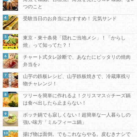
つのこと
受験当日のお弁当におすすめ！ 元気サンド
東京・東十条発「隠れご当地メシ」！「からし
焼」って知ってた？！
チャート式タレ診断で、あなたにピッタリの焼肉
弁当を♪
山芋の鉄板レシピ、山芋鉄板焼きで、冷蔵庫残り
物チャレンジ！
ツリーを簡単に作れるよ！クリスマス☆チーズ鍋
は食べ出したら止まらない！
ボッチ鍋でも寂しくない！超簡単な一人暮らしの
強い味方「ミルフィーユ鍋」
揚げ物は面倒。でもこれならやる。皮むきナシで