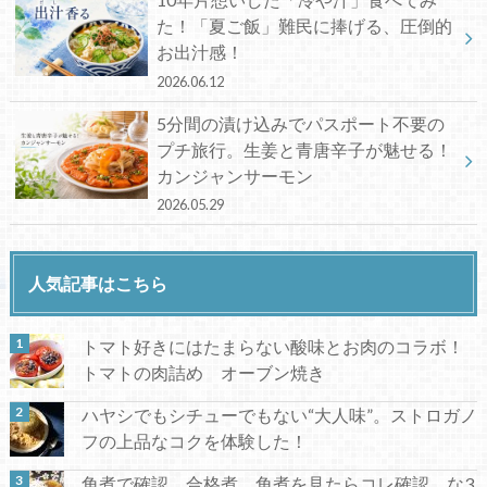
た！「夏ご飯」難民に捧げる、圧倒的
お出汁感！
2026.06.12
5分間の漬け込みでパスポート不要の
プチ旅行。生姜と青唐辛子が魅せる！
カンジャンサーモン
2026.05.29
人気記事はこちら
トマト好きにはたまらない酸味とお肉のコラボ！
トマトの肉詰め オーブン焼き
ハヤシでもシチューでもない“大人味”。ストロガノ
フの上品なコクを体験した！
角煮で確認、合格煮。角煮を見たらコレ確認、な3