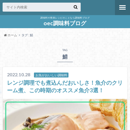
調味料や簡単レシピのことなら調味料ブログ
oec調味料ブログ
ホーム
タグ : 鯖
TAG
鯖
2022.10.28
お魚がおいしい調味料
レンジ調理でも煮込んだおいしさ！魚介のクリ
ーム煮、この時期のオススメ魚介3選！