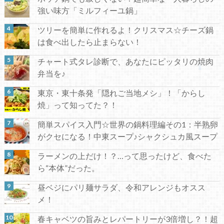
強い味方「ミルフィーユ鍋」
ツリーを簡単に作れるよ！クリスマス☆チーズ鍋
は食べ出したら止まらない！
チャート式タレ診断で、あなたにピッタリの焼肉
弁当を♪
東京・東十条発「隠れご当地メシ」！「からし
焼」って知ってた？！
簡単スパイス入門☆世界の鍋料理編その1：半熟卵
がクセになる！中東スープ♪シャクシュカ風スープ
ラーメンの上だけ！？…って思ったけど、食べた
ら“本体”だった。
昼ベジにパリ麺サラダ、令和アレンジもオスス
メ！
春キャベツの旨みとレパートリーが3倍増し？！超