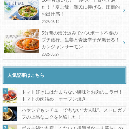
た！「夏ご飯」難民に捧げる、圧倒的
お出汁感！
2026.06.12
5分間の漬け込みでパスポート不要の
プチ旅行。生姜と青唐辛子が魅せる！
カンジャンサーモン
2026.05.29
人気記事はこちら
トマト好きにはたまらない酸味とお肉のコラボ！
トマトの肉詰め オーブン焼き
ハヤシでもシチューでもない“大人味”。ストロガノ
フの上品なコクを体験した！
ボッチ鍋でも寂しくない！超簡単な一人暮らしの