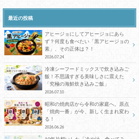
最近の投稿
アヒージョにしてアヒージョにあら
ず？何度も食べたい「黒アヒージョの
素」、その正体は？！
2026.07.24
冷凍シーフードミックスで炊き込みご
飯！不思議すぎる美味しさに震えた
「究極の海鮮炊き込みご飯」
2026.07.10
昭和の焼肉店から令和の家庭へ。原点
「焼肉一番」が今、新しく生まれ変わ
る！
2026.06.26
10年片想いした「冷や汁」食べてみ