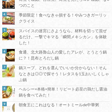
つのこと
季節限定！食べなきゃ損する！やみつきガーリッ
クライス
スパイスの迷宮にさようなら。材料を切って混ぜ
るだけ、一撃でキマる「瞬間メキシカン」を体験
した！
食通、北大路魯山人の愛したアレが、とうとう鍋
に？！昆布とろだし鍋
鍋スープ、どれを選んでいいか分からない！そん
なときは◎◎で探そう！レタスを1玉おいしくしゃ
ぶ鍋
ヘルシー×本格×簡単！リピート必至の鶏だし醤油
鍋を食べてみた！
朝食王にこれはなる！オートミールde中華粥