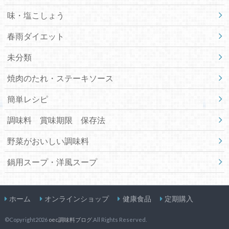
味・塩こしょう
春雨ダイエット
未分類
焼肉のたれ・ステーキソース
簡単レシピ
調味料 賞味期限 保存法
野菜がおいしい調味料
鍋用スープ・洋風スープ
ホーム
オンラインショップ
健康食品
定期購入
©Copyright2026
oec調味料ブログ
.All Rights Reserved.