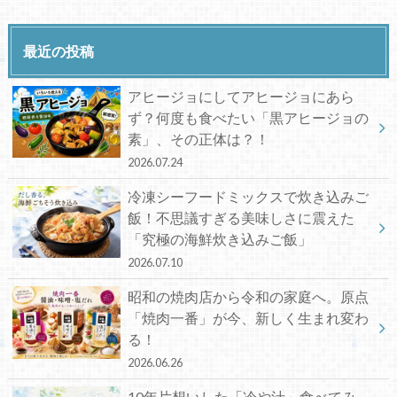
最近の投稿
アヒージョにしてアヒージョにあら
ず？何度も食べたい「黒アヒージョの
素」、その正体は？！
2026.07.24
冷凍シーフードミックスで炊き込みご
飯！不思議すぎる美味しさに震えた
「究極の海鮮炊き込みご飯」
2026.07.10
昭和の焼肉店から令和の家庭へ。原点
「焼肉一番」が今、新しく生まれ変わ
る！
2026.06.26
10年片想いした「冷や汁」食べてみ