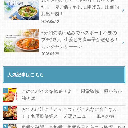
た！「夏ご飯」難民に捧げる、圧倒的
お出汁感！
2026.06.12
5分間の漬け込みでパスポート不要の
プチ旅行。生姜と青唐辛子が魅せる！
カンジャンサーモン
2026.05.29
人気記事はこちら
このスパイスを体感せよ！一風堂監修 極からか
油そば
おでん出汁に「とんこつ」がこんなに合うなん
て！名店監修鍋スープ 裏メニュー 一風堂の巻
角煮で確認、合格煮。角煮を見たらコレ確認、な3