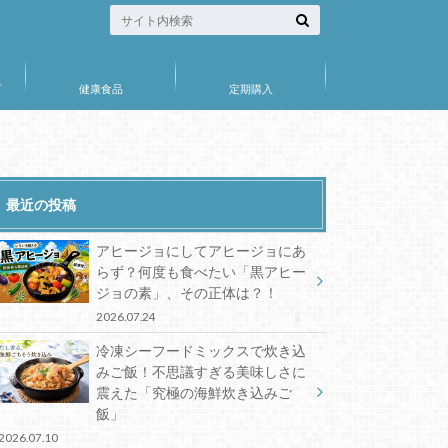
プ
健康食品
定期購入
最近の投稿
アヒージョにしてアヒージョにあ
らず？何度も食べたい「黒アヒー
ジョの素」、その正体は？！
2026.07.24
冷凍シーフードミックスで炊き込
みご飯！不思議すぎる美味しさに
震えた「究極の海鮮炊き込みご
飯」
2026.07.10