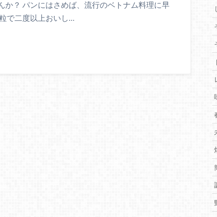
んか？ パンにはさめば、流行のベトナム料理に早
粒で二度以上おいし…