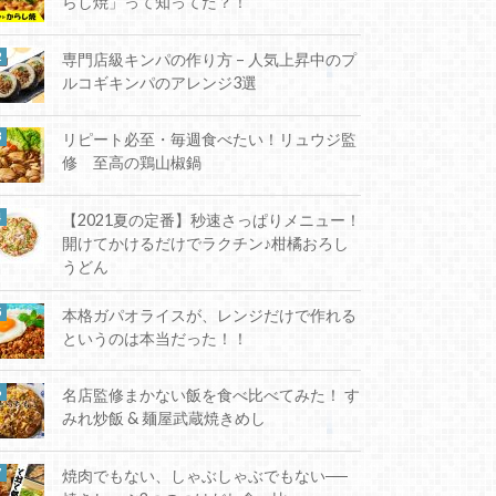
らし焼」って知ってた？！
専門店級キンパの作り方 – 人気上昇中のプ
ルコギキンパのアレンジ3選
リピート必至・毎週食べたい！リュウジ監
修 至高の鶏山椒鍋
【2021夏の定番】秒速さっぱりメニュー！
開けてかけるだけでラクチン♪柑橘おろし
うどん
本格ガパオライスが、レンジだけで作れる
というのは本当だった！！
名店監修まかない飯を食べ比べてみた！ す
みれ炒飯 & 麺屋武蔵焼きめし
焼肉でもない、しゃぶしゃぶでもない──