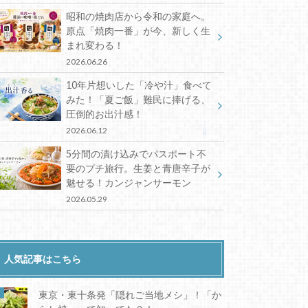
昭和の焼肉店から令和の家庭へ。
原点「焼肉一番」が今、新しく生
まれ変わる！
2026.06.26
10年片想いした「冷や汁」食べて
みた！「夏ご飯」難民に捧げる、
圧倒的お出汁感！
2026.06.12
5分間の漬け込みでパスポート不
要のプチ旅行。生姜と青唐辛子が
魅せる！カンジャンサーモン
2026.05.29
人気記事はこちら
東京・東十条発「隠れご当地メシ」！「か