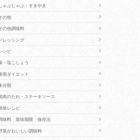
しゃぶしゃぶ・すきやき
その他
その他調味料
ドレッシング
レシピ
味・塩こしょう
春雨ダイエット
未分類
焼肉のたれ・ステーキソース
簡単レシピ
調味料 賞味期限 保存法
野菜がおいしい調味料