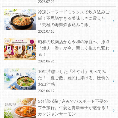
2026.07.24
冷凍シーフードミックスで炊き込みご
飯！不思議すぎる美味しさに震えた
「究極の海鮮炊き込みご飯」
2026.07.10
昭和の焼肉店から令和の家庭へ。原点
「焼肉一番」が今、新しく生まれ変わ
る！
2026.06.26
10年片想いした「冷や汁」食べてみ
た！「夏ご飯」難民に捧げる、圧倒的
お出汁感！
2026.06.12
5分間の漬け込みでパスポート不要の
プチ旅行。生姜と青唐辛子が魅せる！
カンジャンサーモン