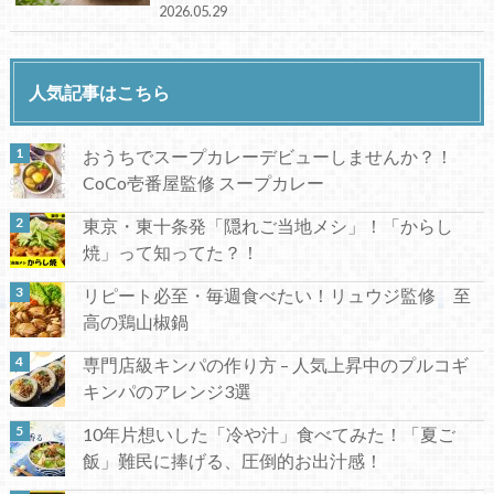
2026.05.29
人気記事はこちら
おうちでスープカレーデビューしませんか？！
CoCo壱番屋監修 スープカレー
東京・東十条発「隠れご当地メシ」！「からし
焼」って知ってた？！
リピート必至・毎週食べたい！リュウジ監修 至
高の鶏山椒鍋
専門店級キンパの作り方 – 人気上昇中のプルコギ
キンパのアレンジ3選
10年片想いした「冷や汁」食べてみた！「夏ご
飯」難民に捧げる、圧倒的お出汁感！