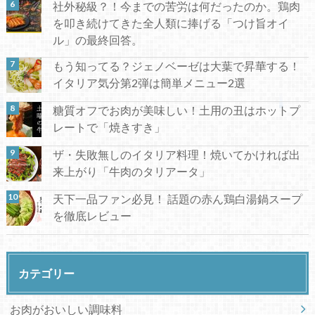
社外秘級？！今までの苦労は何だったのか。鶏肉
を叩き続けてきた全人類に捧げる「つけ旨オイ
ル」の最終回答。
もう知ってる？ジェノベーゼは大葉で昇華する！
イタリア気分第2弾は簡単メニュー2選
糖質オフでお肉が美味しい！土用の丑はホットプ
レートで「焼きすき」
ザ・失敗無しのイタリア料理！焼いてかければ出
来上がり「牛肉のタリアータ」
天下一品ファン必見！ 話題の赤ん鶏白湯鍋スープ
を徹底レビュー
カテゴリー
お肉がおいしい調味料