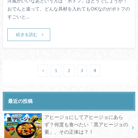
洋風がいいなあという方は「ポトフ」はどうでしょうか！
おでんと違って、どんな具材を入れてもOKなのがポトフの
すごいと…
続きを読む
<
1
2
3
4
最近の投稿
アヒージョにしてアヒージョにあら
ず？何度も食べたい「黒アヒージョの
素」、その正体は？！